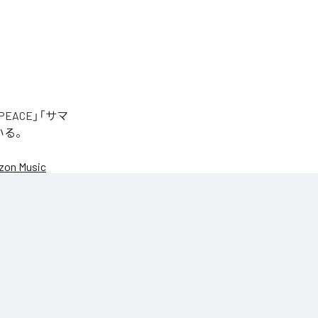
EACE」「サマ
いる。
on Music