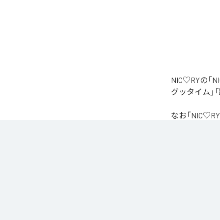
NIC♡RYの
グッタイム」「
なお「
NIC♡RY
Unlimited
など
各配信サービ
1
：
PEA