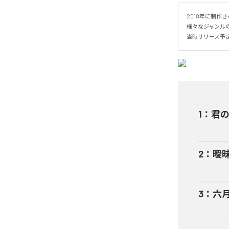
2018年に制作
様々なジャンルの
当時リリース予
1
：
君
2
：
曖昧
3
：
六