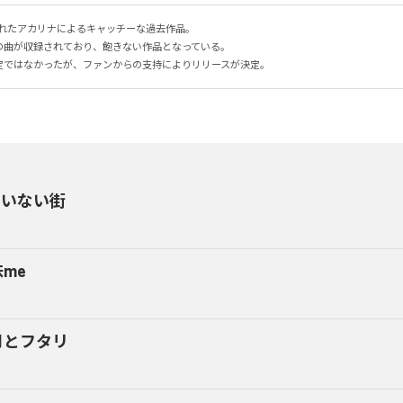
されたアカリナによるキャッチーな過去作品。

曲が収録されており、飽きない作品となっている。

定ではなかったが、ファンからの支持によりリリースが決定。
のいない街
me
月とフタリ