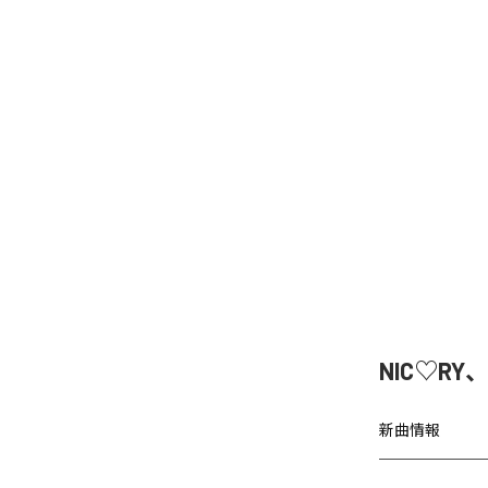
NIC♡RY
新曲情報