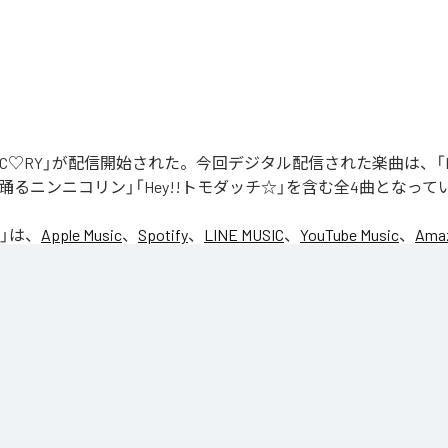
「NIC♡RY」が配信開始された。今回デジタル配信された楽曲は、「P
踊るニンニコリン」「Hey!!トモダッチ☆」を含む全4曲となって
」は、
Apple Music
、
Spotify
、
LINE MUSIC
、
YouTube Music
、
Amaz
の音楽配信サービスで聴くことができる。
ス：
NIC♡RY
CE