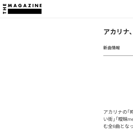
アカリナ
新曲情報
アカリナの「
い街」「曖昧me
む全6曲とな