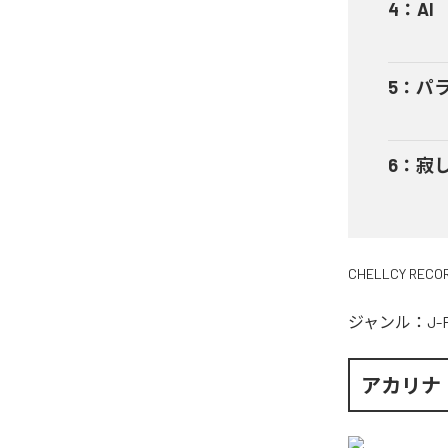
4
：
AI
5
：
パ
6
：
寂し
CHELLCY RECO
ジャンル：
J-
アカリナ