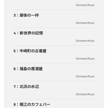
Shinteck Music
3
：
最後の一杯
Shinteck Music
4
：
新世界の記憶
Shinteck Music
5
：
中崎町の古着屋
Shinteck Music
6
：
福島の居酒屋
Shinteck Music
7
：
北浜の水辺
Shinteck Music
8
：
堀江のカフェバー