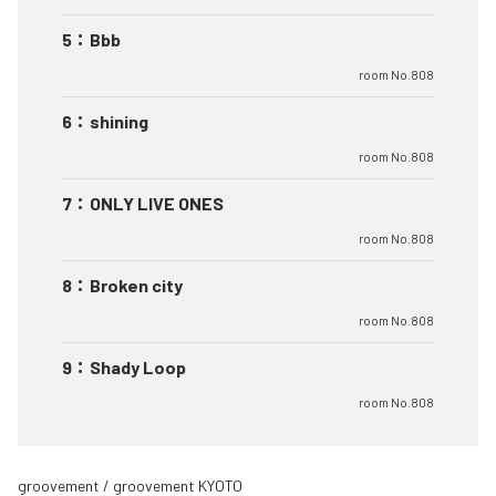
5
：
Bbb
room No.808
6
：
shining
room No.808
7
：
ONLY LIVE ONES
room No.808
8
：
Broken city
room No.808
9
：
Shady Loop
room No.808
groovement / groovement KYOTO