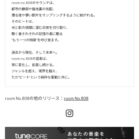
room no.808のサウンドは、

都市の静寂や路地裏の気配、

煙る夜や儚い断片をサンプリングするように紡がれる。

そのビートは、

光と影の狭間に潜む日常を切り取り、

聴く者それぞれの記憶の奥に眠る

“もう一つの物語”を呼び覚ます。

過去から現在、そして未来へ。

room no.808の音楽は、

常に変化し、拡張し続ける。

ジャンルを超え、境界を越え、

room No.808
の他のリリース：
room No.808