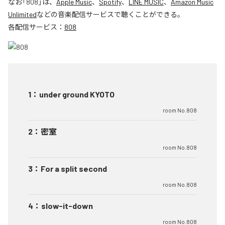
なお「
808
」は、
Apple Music
、
Spotify
、
LINE MUSIC
、
Amazon Music
Unlimited
などの音楽配信サービスで聴くことができる。
各配信サービス：
808
1
：
under ground KYOTO
room No.808
2
：
密室
room No.808
3
：
For a split second
room No.808
4
：
slow-it-down
room No.808