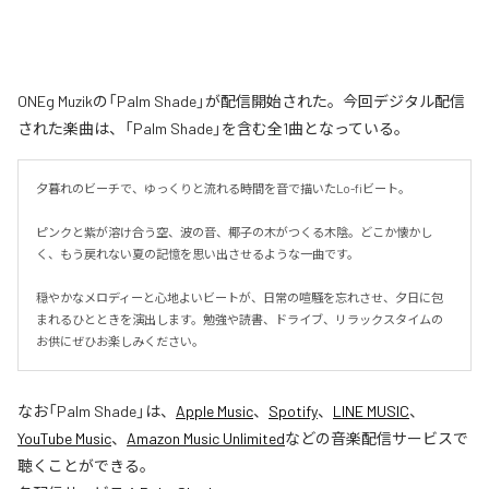
ONEg Muzikの「Palm Shade」が配信開始された。今回デジタル配信
された楽曲は、「Palm Shade」を含む全1曲となっている。
夕暮れのビーチで、ゆっくりと流れる時間を音で描いたLo-fiビート。

ピンクと紫が溶け合う空、波の音、椰子の木がつくる木陰。どこか懐かし
く、もう戻れない夏の記憶を思い出させるような一曲です。

穏やかなメロディーと心地よいビートが、日常の喧騒を忘れさせ、夕日に包
まれるひとときを演出します。勉強や読書、ドライブ、リラックスタイムの
お供にぜひお楽しみください。
なお「
Palm Shade
」は、
Apple Music
、
Spotify
、
LINE MUSIC
、
YouTube Music
、
Amazon Music Unlimited
などの音楽配信サービスで
聴くことができる。