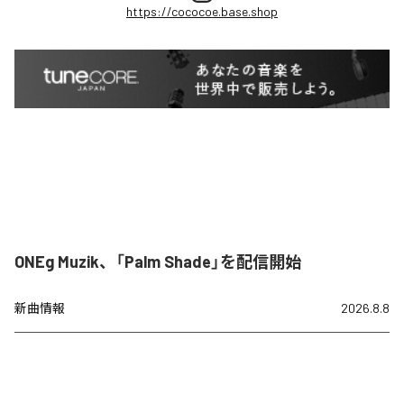
https://cococoe.base.shop
ONEg Muzik、「Palm Shade」を配信開始
新曲情報
2026.8.8