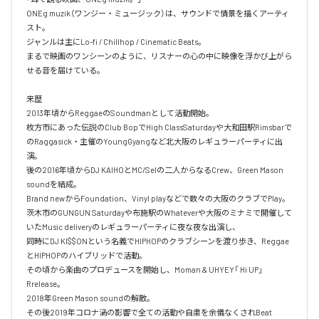
ONEg muzik（ワンジー・ミュージック）は、サウンドで情景を描くアーティ
スト。

ジャンルは主にLo-fi / Chillhop / Cinematic Beats。

まるで映画のワンシーンのように、リスナーの心の中に映像を浮かび上がら
せる音を届けている。

来歴

2013年頃からReggaeのSoundmanとして活動開始。

枚方市にあった伝説のClub BopでHigh ClassSaturdayや大和田駅Rimsbarで
のRaggasick・主催のYoungGyangなど北大阪のレギュラーパーティに出
演。

後の2016年頃からDJ KAIHOとMC/Selの二人からなるCrew、Green Mason 
soundを結成。

Brand newからFoundation、Vinyl playなどで数々の大阪のクラブでPlay。

茨木市のGUNGUN Saturdayや布施駅のWhateverや大阪のミナミで開催して
いたMusic deliveryのレギュラーパーティに夜な夜な出演し、

同時にDJ KI$$ONという名義でHIPHOPのクラブシーンを渡り歩き、Reggae
とHIPHOPのハイブリッドで活動。

その頃から楽曲のプロデュースを開始し、Moman & UHYEY「 Hi UP」
Rrelease。

2018年Green Mason soundの解散。

その後2019年コロナ渦の影響で全ての活動や自粛を余儀なくされBeat 