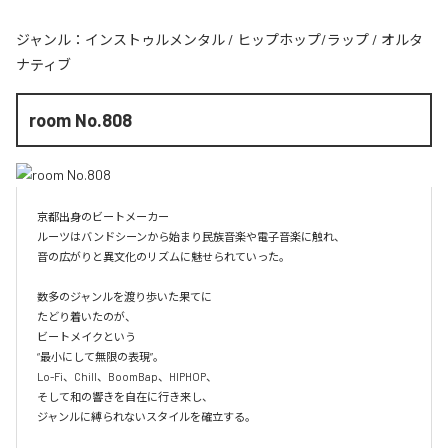
ジャンル：
インストゥルメンタル
/
ヒップホップ/ラップ
/
オルタ
ナティブ
room No.808
京都出身のビートメーカー

ルーツはバンドシーンから始まり民族音楽や電子音楽に触れ、

音の広がりと異文化のリズムに魅せられていった。

数多のジャンルを渡り歩いた果てに

たどり着いたのが、

ビートメイクという

“最小にして無限の表現”。

Lo-Fi、Chill、BoomBap、HIPHOP、

そして和の響きを自在に行き来し、

ジャンルに縛られないスタイルを確立する。
