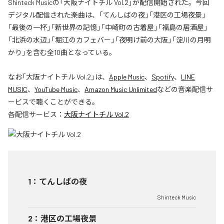
Shinteck Musicの「大阪ナイトチル Vol.2」が配信開始された。今回
デジタル配信された楽曲は、「てんしばの夜」「港区の工場夜景」
「最後の一杯」「新世界の記憶」「中崎町の古着屋」「福島の居酒屋」
「北浜の水辺」「堀江のカフェバー」「夜明け前の大阪」「淀川の月明
かり」を含む全10曲となっている。
なお「
大阪ナイトチル Vol.2
」は、
Apple Music
、
Spotify
、
LINE
MUSIC
、
YouTube Music
、
Amazon Music Unlimited
などの音楽配信サ
ービスで聴くことができる。
各配信サービス：
大阪ナイトチル Vol.2
1
：
てんしばの夜
Shinteck Music
2
：
港区の工場夜景