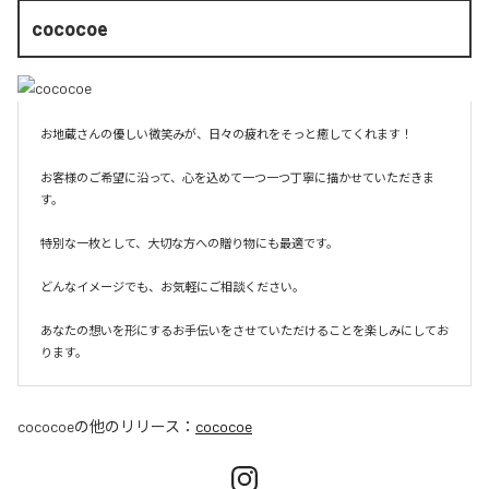
cococoe
お地蔵さんの優しい微笑みが、日々の疲れをそっと癒してくれます！

お客様のご希望に沿って、心を込めて一つ一つ丁寧に描かせていただきま
す。

特別な一枚として、大切な方への贈り物にも最適です。

どんなイメージでも、お気軽にご相談ください。

あなたの想いを形にするお手伝いをさせていただけることを楽しみにしてお
ります。
cococoe
の他のリリース：
cococoe