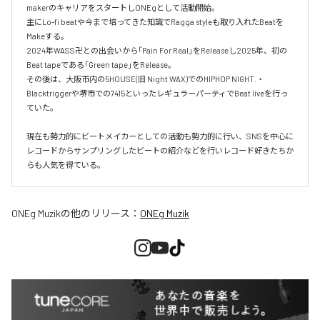
makerのキャリアをスタートしONEgとして活動開始。

主にLo-fi beatや今まで培ってきた知識でRagga styleも取り入れたBeatを
Makeする。

2024年WASS卍との出会いから「Pain For Real」をReleaseし2025年、初の
Beat tapeである「Green tape」をRelease。

その後は、大阪市内の5HOUSE(旧 Night WAX)でのHIPHOP NIGHT.・
Blacktriggerや堺市での7415といったレギュラーパーティでBeat liveを行っ
ていた。

現在も勢力的にビートメイカーとしての活動も勢力的に行い、SNSを中心に
レコードからサンプリングしたビートの紹介などを行いレコード好きたちか
らも人気を得ている。
ONEg Muzik
の他のリリース：
ONEg Muzik