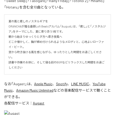
「Sweet Sleep」「Tasogare」「Rainy Friday」「Totonoi 2」「Minamo」
「Hotaru」を含む全10曲となっている。
夏の風と癒しのノスタルギアを

ORANCHAが贈る最新Lofi Beatsアルバム『August』は、「癒し」と「ノスタルジ
ア」をテーマにした、夏に寄り添う1枚です。

朝から始まりゆっくりと夕方へ導き夜風へ

どこか懐かしく、胸が締め付けられるようなメロディと、心地よいローファ
イ・ビート。

窓から吹き抜ける風を感じながら、ゆったりとした時間をお過ごしくださ
い。

読書や作業のお供に、そして寝る前のBGMなどリラックスした時間をお過ご
しください
なお「
Augast
」は、
Apple Music
、
Spotify
、
LINE MUSIC
、
YouTube
Music
、
Amazon Music Unlimited
などの音楽配信サービスで聴くこと
ができる。
各配信サービス：
Augast