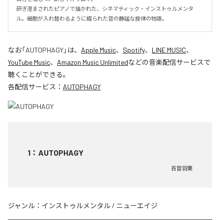
研ぎ澄まされたピアノで描かれた、シネマティック・インストゥルメンタ
ル。細胞が入れ替わるように綴られた音の静謐な旋律の物語。
なお「
AUTOPHAGY
」は、
Apple Music
、
Spotify
、
LINE MUSIC
、
YouTube Music
、
Amazon Music Unlimited
などの音楽配信サービスで
聴くことができる。
各配信サービス：
AUTOPHAGY
1
：
AUTOPHAGY
百音羽栗
ジャンル：
インストゥルメンタル
/
ニューエイジ