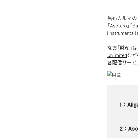
呂布カルマの「
「Asotaro」「Bak
(Instrume
なお「
財産
」
Unlimited
など
各配信サービ
1
：
Alig
2
：
Aso