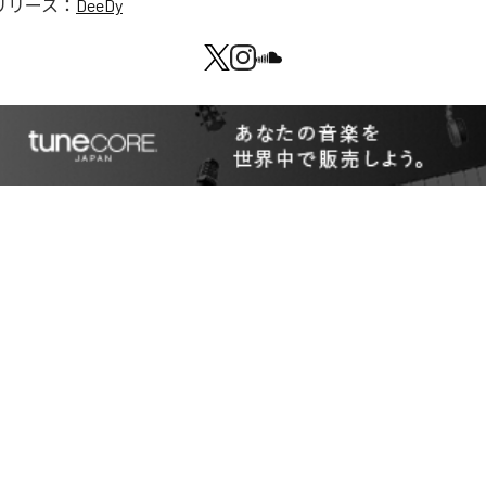
リリース：
DeeDy