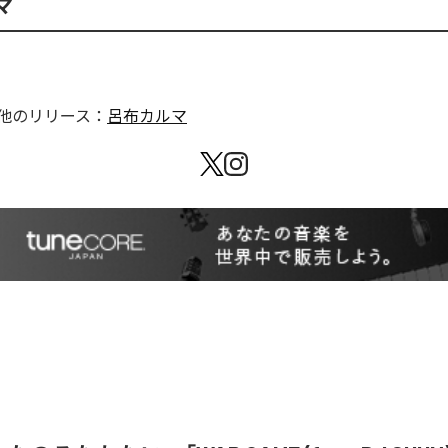
マ
他のリリース：
呂布カルマ