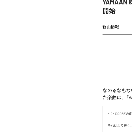
YAMAAN 
開始
新曲情報
なのるなもないの
た楽曲は、「WAR
HIGH SCORE
それはより速く、