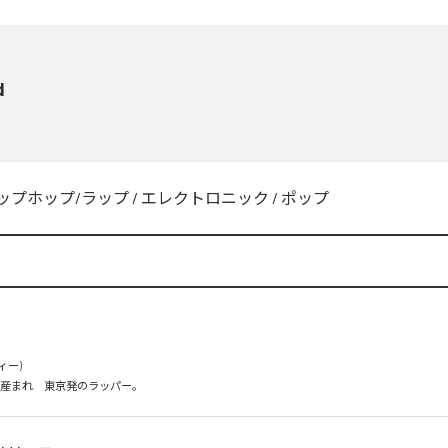
d
ップホップ/ラップ
/
エレクトロニック
/
ポップ
ィー)

0日産まれ　東京発のラッパー。