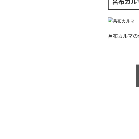
呂布カル
呂布カルマ
の