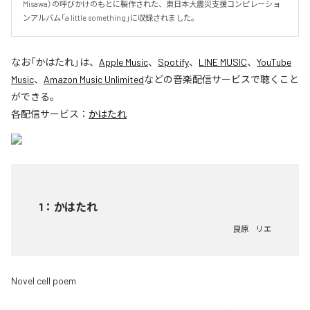
Misawa）の呼びかけのもとに製作された、東日本大震災支援コンピレーショ
ンアルバム「a little something」に収録されました。
なお「
かはたれ
」は、
Apple Music
、
Spotify
、
LINE MUSIC
、
YouTube
Music
、
Amazon Music Unlimited
などの音楽配信サービスで聴くこと
ができる。
各配信サービス：
かはたれ
1
：
かはたれ
良原 リエ
Novel cell poem