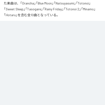
た楽曲は、「Orancha」「Blue Moon」「Natsuyasumi」「Totonoi」
「Sweet Sleep」「Tasogare」「Rainy Friday」「Totonoi 2」「Minamo」
「Hotaru」を含む全10曲となっている。
夏の風と癒しのノスタルギアを

ORANCHAが贈る最新Lofi Beatsアルバム『August』は、「癒し」と「ノスタルジ
ア」をテーマにした、夏に寄り添う1枚です。

朝から始まりゆっくりと夕方へ導き夜風へ

どこか懐かしく、胸が締め付けられるようなメロディと、心地よいローファ
イ・ビート。

窓から吹き抜ける風を感じながら、ゆったりとした時間をお過ごしくださ
い。

読書や作業のお供に、そして寝る前のBGMなどリラックスした時間をお過ご
しください
なお「
Augast
」は、
Apple Music
、
Spotify
、
LINE MUSIC
、
YouTube
Music
、
Amazon Music Unlimited
などの音楽配信サービスで聴くこと
ができる。
各配信サービス：
Augast