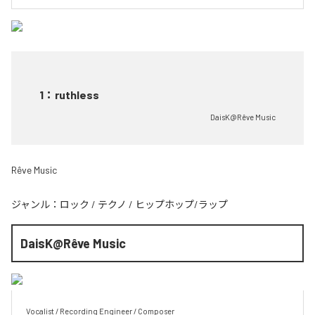
1
：
ruthless
DaisK@Rêve Music
Rêve Music
ジャンル：
ロック
/
テクノ
/
ヒップホップ/ラップ
DaisK@Rêve Music
Vocalist / Recording Engineer / Composer
