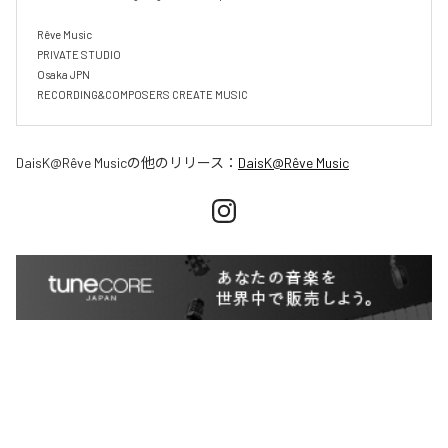
Rêve Music

PRIVATE STUDIO

Osaka JPN

RECORDING&COMPOSERS CREATE MUSIC
DaisK@Rêve Music
の他のリリース：
DaisK@Rêve Music