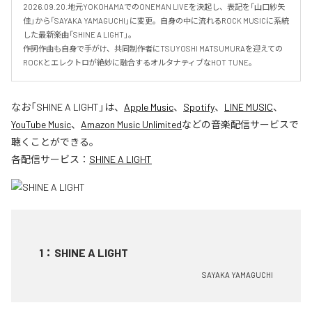
2026.09.20.地元YOKOHAMAでのONEMAN LIVEを決起し、表記を「山口紗矢
佳」から「SAYAKA YAMAGUCHI」に変更。自身の中に流れるROCK MUSICに系統
した最新楽曲「SHINE A LIGHT」。

作詞作曲も自身で手がけ、共同制作者にTSUYOSHI MATSUMURAを迎えての
ROCKとエレクトロが絶妙に融合するオルタナティブなHOT TUNE。
なお「
SHINE A LIGHT
」は、
Apple Music
、
Spotify
、
LINE MUSIC
、
YouTube Music
、
Amazon Music Unlimited
などの音楽配信サービスで
聴くことができる。
各配信サービス：
SHINE A LIGHT
1
：
SHINE A LIGHT
SAYAKA YAMAGUCHI