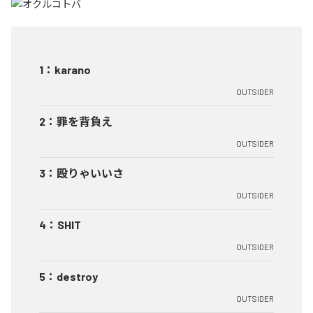
1
：
karano
OUTSIDER
2
：
罪を背負え
OUTSIDER
3
：
殴りゃいいさ
OUTSIDER
4
：
SHIT
OUTSIDER
5
：
destroy
OUTSIDER