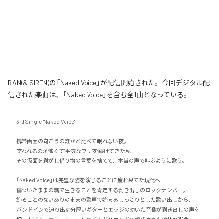
RAN(& SIREN)の「Naked Voice」が配信開始された。今回デジタル配
信された楽曲は、「Naked Voice」を含む全1曲となっている。
3rd Single "Naked Voice"

携帯画面の向こうの誰かと比べて眠れない夜。

笑われるのが怖くて"平気なフリ"を続けてきた私。

その仮面を剥がし借り物の言葉を捨てて、本当の声で叫ぶように歌う。

「Naked Voice」は完璧な姿を演じることに疲れ果てた現代へ

傷ついたままの魂で生きることを肯定する剥き出しのロックナンバー。

飾ることのないありのままの歌声で始まるしっとりとした歌い出しから、

バンドインで迫り出す分厚いギターとエッジの効いた音像が剥き出しの声を