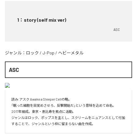
1
：
story (self mix ver)
ASC
ジャンル：
ロック
/
J-Pop
/
ヘビーメタル
ASC
読み:アスク Awake a Sleeper Cellの略。

「眠った細胞を目覚めさせろ、反撃開始だ」という意味を込めて命名。

2017年結成。東京・恵比寿を拠点に活動。

ジャンルはロック、ポップスを主とし、スクリームをニュアンスとして付加
することで、ジャンルという枠に留まらない曲を作成。