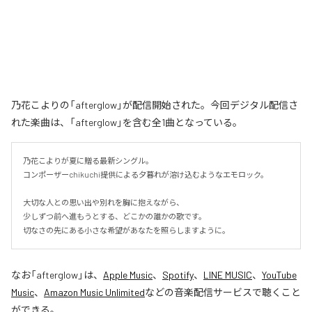
乃花こよりの「afterglow」が配信開始された。今回デジタル配信さ
れた楽曲は、「afterglow」を含む全1曲となっている。
乃花こよりが夏に贈る最新シングル。

コンポーザーchikuchi提供による夕暮れが溶け込むようなエモロック。

大切な人との思い出や別れを胸に抱えながら、

少しずつ前へ進もうとする、どこかの誰かの歌です。

切なさの先にある小さな希望があなたを照らしますように。
なお「
afterglow
」は、
Apple Music
、
Spotify
、
LINE MUSIC
、
YouTube
Music
、
Amazon Music Unlimited
などの音楽配信サービスで聴くこと
ができる。