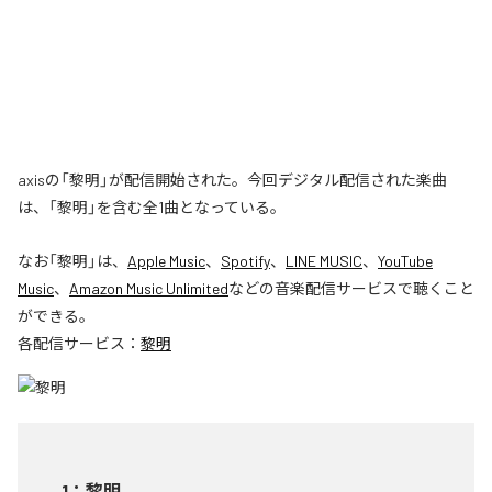
axisの「黎明」が配信開始された。今回デジタル配信された楽曲
は、「黎明」を含む全1曲となっている。
なお「
黎明
」は、
Apple Music
、
Spotify
、
LINE MUSIC
、
YouTube
Music
、
Amazon Music Unlimited
などの音楽配信サービスで聴くこと
ができる。
各配信サービス：
黎明
1
：
黎明