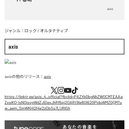
axis
ジャンル：
ロック
/
オルタナティブ
axis
axis
の他のリリース：
axis
https://linktr.ee/axis_4_official?fbclid=PAZXh0bgNhZW0CMTEAAa
ZxsiKO-IsNOisvgWdZJIGexJhRf6pj2OARt9le8OI620PiduWMZ0QMTu
w_aem_SmWKHi2Hw2zGbSu7LURI0A