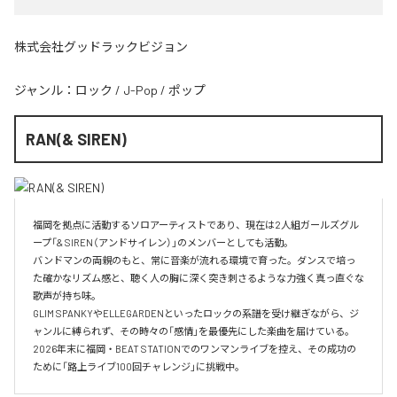
株式会社グッドラックビジョン
ジャンル：
ロック
/
J-Pop
/
ポップ
RAN(& SIREN)
福岡を拠点に活動するソロアーティストであり、現在は2人組ガールズグル
ープ「& SIREN（アンドサイレン）」のメンバーとしても活動。

バンドマンの両親のもと、常に音楽が流れる環境で育った。ダンスで培っ
た確かなリズム感と、聴く人の胸に深く突き刺さるような力強く真っ直ぐな
歌声が持ち味。

GLIM SPANKYやELLEGARDENといったロックの系譜を受け継ぎながら、ジ
ャンルに縛られず、その時々の「感情」を最優先にした楽曲を届けている。

2026年末に福岡・BEAT STATIONでのワンマンライブを控え、その成功の
ために「路上ライブ100回チャレンジ」に挑戦中。