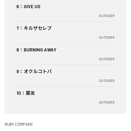
6
：
GIVE US
OUTSIDER
7
：
キルザセレブ
OUTSIDER
8
：
BURNING AWAY
OUTSIDER
9
：
オクルコトバ
OUTSIDER
10
：
悪友
OUTSIDER
RUBY COMPANY