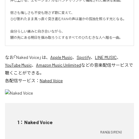
押し上げる、エモーショナルなバンドサウンドで構成された痛快な楽曲。

弱さも悔しさも不安も隠さず歌に変えて、

ひび割れたまま真っ直ぐ突き進むRANの声は誰かの孤独を照らす光となる。

自分らしい痛みと向き合いながら、

闇の先にある明日を掴み取ろうとするすべてのひたむきな人へ贈る一曲。
なお「
Naked Voice
」は、
Apple Music
、
Spotify
、
LINE MUSIC
、
YouTube Music
、
Amazon Music Unlimited
などの音楽配信サービスで
聴くことができる。
各配信サービス：
Naked Voice
1
：
Naked Voice
RAN(& SIREN)