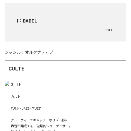
1
：
BABEL
CULTE
ジャンル：
オルタナティブ
CULTE
カルト

FUNK × JAZZ = "FUZZ"

グルーヴィーでキャッチ―なリズム隊に

轟音が醸成する、破壊的シューゲイザー。
