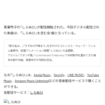
青葉市子の「しらぬひ」が配信開始された。今回デジタル配信され
た楽曲は、「しらぬひ」を含む全1曲となっている。
「君の名は。」「すずめの戸締まり」を手がけたコミックス・ウェーブ・フィル
ム最新作、短篇アニメーション映画『しらぬひ』の主題歌。

アルバム『アダンの風』『Luminescent Creatures』で共同制作を重ねてきた梅
林太郎が作曲、青葉市子が作詞を担当。
なお「
しらぬひ
」は、
Apple Music
、
Spotify
、
LINE MUSIC
、
YouTube
Music
、
Amazon Music Unlimited
などの音楽配信サービスで聴くこと
ができる。
各配信サービス：
しらぬひ