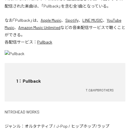
配信された楽曲は、「Pullback」を含む全1曲となっている。
なお「
Pullback
」は、
Apple Music
、
Spotify
、
LINE MUSIC
、
YouTube
Music
、
Amazon Music Unlimited
などの音楽配信サービスで聴くこと
ができる。
各配信サービス：
Pullback
1
：
Pullback
T.C&HIPBROTHERS
NITROHEAD WORKS
ジャンル：
オルタナティブ
/
J-Pop
/
ヒップホップ/ラップ