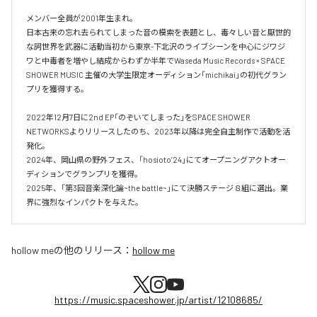
メンバー全員が2001年生まれ。

日本古来の忘れ去られてしまった音の模索を表題とし、毒々しい音と厭世的
な詞世界を武器に活動当初から東京-下北沢のライブシーンを中心にジワジ
ワと中毒者を増やし結成からわずか半年でWaseda Music Records × SPACE 
SHOWER MUSIC 主催の大学生限定オーディション「michikai」の初代グラン
プリを獲得する。

2022年12月7日に2nd EP「のぞいてしまった」をSPACE SHOWER 
NETWORKSよりリリースしたのち、2023年以降は完全自主制作で活動を活
発化。

2024年、岡山県の野外フェス、「hosioto’24」にてオープニングアクトオー
ディションでグランプリを獲得。

2025年、「第3回音楽深化論~the battle~」にて決勝ステージ８組に選出。業
界に強烈なインパクトを与えた。
hollow me
の他のリリース：
hollow me
https://music.spaceshower.jp/artist/12108685/