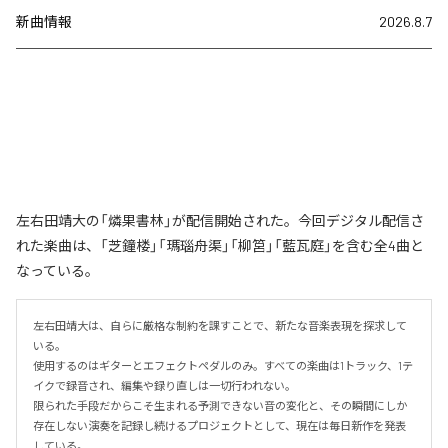
新曲情報
2026.8.7
左右田靖大の「燐果書林」が配信開始された。今回デジタル配信さ
れた楽曲は、「芝鐘楼」「瑪瑙舟渠」「柳筥」「藍瓦庭」を含む全4曲と
なっている。
左右田靖大は、自らに厳格な制約を課すことで、新たな音楽表現を探求して
いる。

使用するのはギターとエフェクトペダルのみ。すべての楽曲は1トラック、1テ
イクで録音され、編集や録り直しは一切行われない。

限られた手段だからこそ生まれる予測できない音の変化と、その瞬間にしか
存在しない演奏を記録し続けるプロジェクトとして、現在は毎日新作を発表
している。