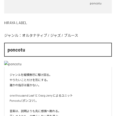
poncotu
HIRAYA LABEL
ジャンル：
オルタナティブ
/
ジャズ
/
ブルース
poncotu
ジャンルを縦横無尽に駆け回る。

やりたいことだけを形にする。

誰かの指示は届かない。

one thousand Leaf と Craig Jerry によるユニット

Poncotu（ポンコツ）。

音楽は、説明よりも先に感情へ触れる。
