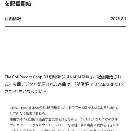
を配信開始
新曲情報
2026.8.7
The Soil Record Shopの「明晰夢 (AKI NABAI RMX)」が配信開始され
た。今回デジタル配信された楽曲は、「明晰夢 (AKI NABAI RMX)」を
含む全1曲となっている。
the soil record shopの楽曲「明晰夢」が、ドラマー AKI NABAIによるRemixと
して新たに生まれ変わる。

原曲が持つ幻想的で繊細な空気感を残しながら、AKI NABAIならではのグルー
ヴとダイナミックなサウンドアプローチを融合。夢と現実の境界を行き来す
るような没入感を、より鮮やかに描き出したリミックス作品となっている。
