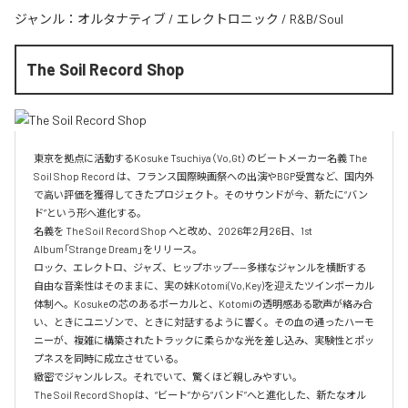
ジャンル：
オルタナティブ
/
エレクトロニック
/
R&B/Soul
The Soil Record Shop
東京を拠点に活動するKosuke Tsuchiya（Vo,Gt）のビートメーカー名義 The 
Soil Shop Record は、フランス国際映画祭への出演やBGP受賞など、国内外
で高い評価を獲得してきたプロジェクト。そのサウンドが今、新たに“バン
ド”という形へ進化する。

名義を The Soil Record Shop へと改め、2026年2月26日、1st 
Album「Strange Dream」をリリース。

ロック、エレクトロ、ジャズ、ヒップホップ——多様なジャンルを横断する
自由な音楽性はそのままに、実の妹Kotomi(Vo,Key)を迎えたツインボーカル
体制へ。Kosukeの芯のあるボーカルと、Kotomiの透明感ある歌声が絡み合
い、ときにユニゾンで、ときに対話するように響く。その血の通ったハーモ
ニーが、複雑に構築されたトラックに柔らかな光を差し込み、実験性とポッ
プネスを同時に成立させている。

緻密でジャンルレス。それでいて、驚くほど親しみやすい。

The Soil Record Shopは、“ビート”から“バンド”へと進化した、新たなオル