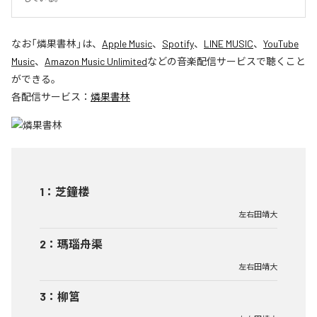
なお「
燐果書林
」は、
Apple Music
、
Spotify
、
LINE MUSIC
、
YouTube
Music
、
Amazon Music Unlimited
などの音楽配信サービスで聴くこと
ができる。
各配信サービス：
燐果書林
1
：
芝鐘楼
左右田靖大
2
：
瑪瑙舟渠
左右田靖大
3
：
柳筥