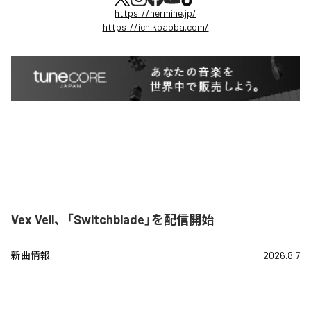
https://hermine.jp/
https://ichikoaoba.com/
Vex Veil、「Switchblade」を配信開始
新曲情報
2026.8.7