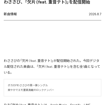
わささび、「欠片 (feat. 重音テト)」を配信開始
新曲情報
2026.8.7
わささびの「欠片 (feat. 重音テト)」が配信開始された。今回デジタ
ル配信された楽曲は、「欠片 (feat. 重音テト)」を含む全1曲となって
いる。
ボカロPわささびの第一弾シングル

爽やかでエモ要素満載のロックナンバー
なお「
欠片 (feat. 重音テト)
」は、
Apple Music
、
Spotify
、
LINE