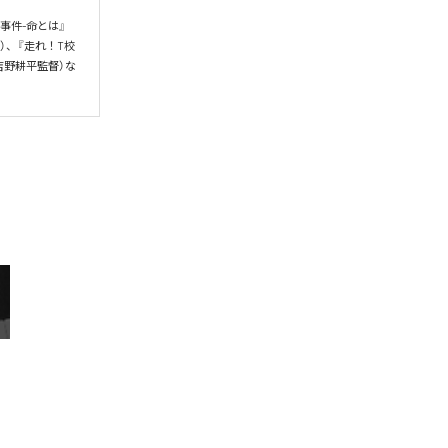
田事件-命とは』
督）、『走れ！T校
/吉野耕平監督）な