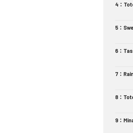
4
：
Tot
5
：
Swe
6
：
Tas
7
：
Rai
8
：
Tot
9
：
Min