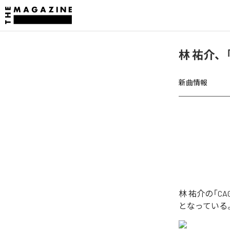
林 祐介、
新曲情報
林 祐介の「C
となっている