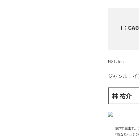
1
：
CAG
MST, Inc.
ジャンル：
イ
林 祐介
1977年生まれ
『あなたへ』（1