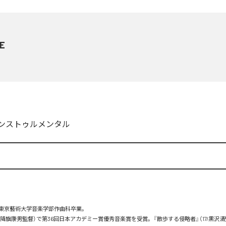
E
ンストゥルメンタル
。東京藝術大学音楽学部作曲科卒業。

2/降旗康男監督）で第36回日本アカデミー賞優秀音楽賞を受賞。『散歩する侵略者』（17/黒沢清