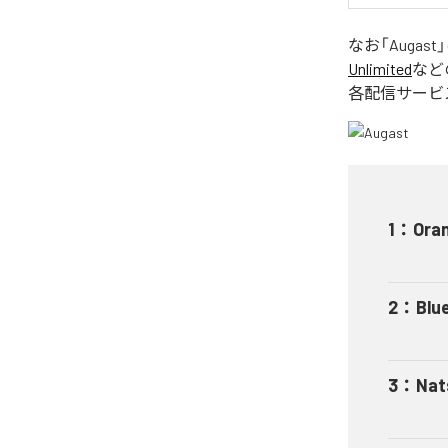
なお「
Augast
Unlimited
など
各配信サービ
1
：
Ora
2
：
Blu
3
：
Nat