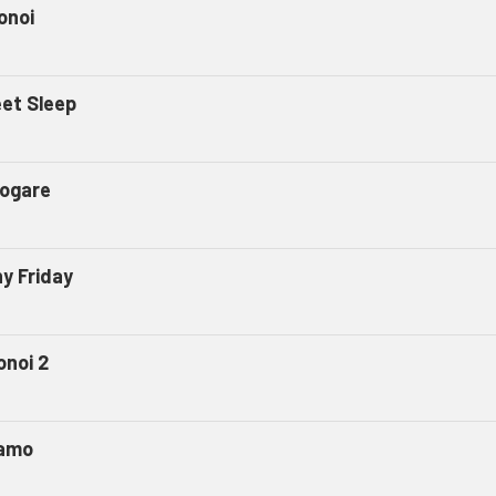
onoi
et Sleep
ogare
ny Friday
onoi 2
amo