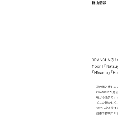
新曲情報
ORANCHAの
Moon」「Natsuy
「Minamo」
夏の風と癒しのノ
ORANCHAが贈
朝から始まりゆっ
どこか懐かしく
窓から吹き抜け
読書や作業のお