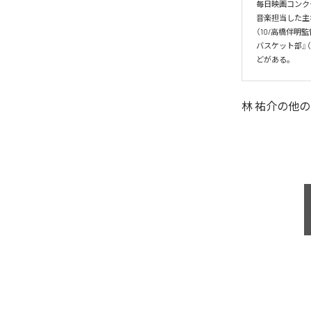
毎日映画コンク
音楽担当した主な
（10/高橋伴明監
バスケット部』（
どがある。
林 祐介
の他の