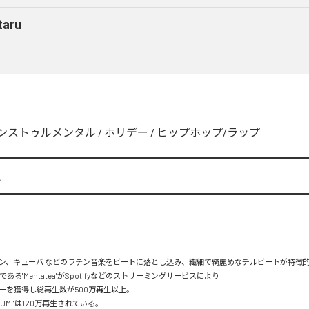
taru
ンストゥルメンタル
/
ホリデー
/
ヒップホップ/ラップ
A
ン、キューバ などのラテン音楽をビートに落とし込み、繊細で綺麗めなチルビートが特徴的。
mである"Mentatea"がSpotifyなどのストリーミングサービスにより

を獲得し総再生数が500万再生以上。

UMI"は120万再生されている。
