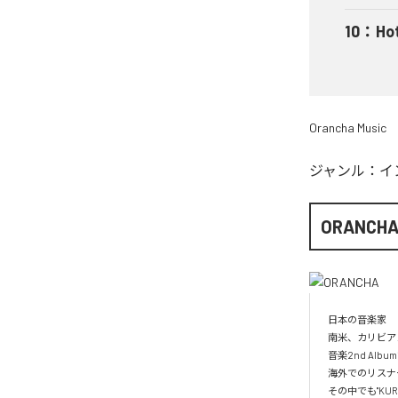
10
：
Ho
Orancha Music
ジャンル：
イ
ORANCH
日本の音楽家

南米、カリビア
音楽2nd Albu
海外でのリスナー
その中でも"KUR