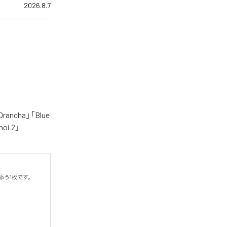
2026.8.7
cha」「Blue
oi 2」
う1枚です。
