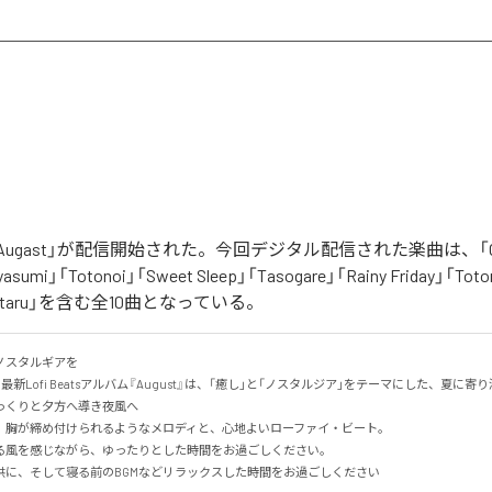
「Augast」が配信開始された。今回デジタル配信された楽曲は、「Oran
asumi」「Totonoi」「Sweet Sleep」「Tasogare」「Rainy Friday」「Toton
「Hotaru」を含む全10曲となっている。
スタルギアを

る最新Lofi Beatsアルバム『August』は、「癒し」と「ノスタルジア」をテーマにした、夏に寄り添
くりと夕方へ導き夜風へ

、胸が締め付けられるようなメロディと、心地よいローファイ・ビート。

る風を感じながら、ゆったりとした時間をお過ごしください。

供に、そして寝る前のBGMなどリラックスした時間をお過ごしください