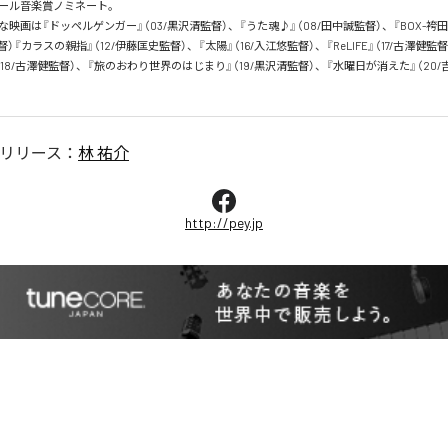
ール音楽賞ノミネート。

映画は『ドッペルゲンガー』（03/黒沢清監督）、『うた魂♪』（08/田中誠監督）、『BOX-袴
督）『カラスの親指』（12/伊藤匡史監督）、『太陽』（16/入江悠監督）、『ReLIFE』（17/古澤健監
18/古澤健監督）、『旅のおわり世界のはじまり』（19/黒沢清監督）、『水曜日が消えた』（20
リリース：
林 祐介
http://pey.jp