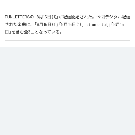
FUNLETTERSの「8月15日 (1)」が配信開始された。今回デジタル配信
された楽曲は、「8月15日 (1)」「8月15日 (1) [Instrumental]」「8月15
日」を含む全3曲となっている。
男女二人組のエレクトロポップユニット〝FUNLETTERS〟が、2021年にリリ
ースした代表曲「8月15日」を新たな解釈で再構築したアンビエント・バージョ
ン「8月15日（1）」をリリース。

猛暑の夜の熱気と、過去への後悔、自己嫌悪、そして拭いきれない感情を描
いた「8月15日」。今作ではFUNLETTERS自身の手によって、より静かで内省
的な世界へと姿を変えた。

ビートやメロディを削ぎ落とし、余白と残響を丁寧に編み上げることで生ま
れた「8月15日（1）」は、あの日の記憶を遠くから見つめ直すような作品。熱帯
夜の湿度、言葉にならない後悔、消えそうで消えない感情が、淡いアンビエ
ントサウンドの中でゆっくりと溶け合っていく。

FUNLETTERSが描く、もうひとつの「8月15日」がここに完成した。