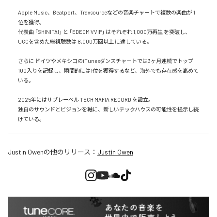
Apple Music、Beatport、Traxsourceなどの音楽チャートで複数の楽曲が 1
位を獲得。

代表曲 「SHINITAI」 と 「EDEDM VVIP」 はそれぞれ 1,000万再生 を突破し、
UGCを含めた総視聴数は 8,000万回以上 に達している。

さらに ドイツやメキシコのiTunesダンスチャートでは3ヶ月連続でトップ
100入りを記録し、瞬間的には1位を獲得するなど、海外でも存在感を高めて
いる。

2025年にはサブレーベル TECH MAFIA RECORD を設立。

独自のサウンドとビジョンを軸に、新しいテックハウスの可能性を提示し続
けている。
Justin Owen
の他のリリース：
Justin Owen