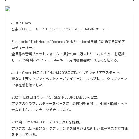
Justin Owen

音楽プロデューサー / DJ / 2k21 RECORD LABEL JAPAN オーナー

Electronic / Tech House / Techno / Dark Emotional を軸に活動する音楽プ
ロデューサー。

全世界の音楽プラットフォームで 累計5,000万ストリーム＆ビュー を記録
し、2026年時点では YouTube Music 月間視聴者数400万人 を超える。

Justin Owen（旧名 DJ UCHU）は2018年にDJとしてキャリアをスタート。

東京の主要クラブでイベントオーガナイザーとしても活動し、クラブシーン
で存在感を確立した。

2021年には自身のレーベル 2k21 RECORD LABEL を設立。

アジアのクラブカルチャーをベースにしたEDMを展開し、中国・韓国・ベト
ナムを中心にリスナーを拡大している。

2023年には ASIA TECH プロジェクトを始動。

アジア文化と革新的なクラブサウンドを融合させた新しい電子音楽の方向性
を提示している。
