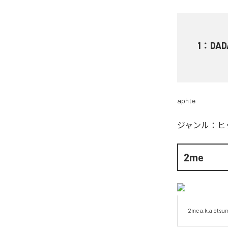
1
：
DADA
aphte
ジャンル：
ヒ
2me
2me a.k.a otsu