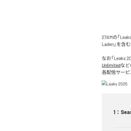
27AMの「Le
Laden」を
なお「
Leaks 2
Unlimited
など
各配信サービ
1
：
Sea