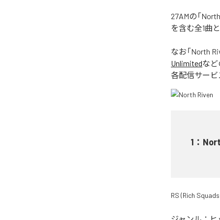
27AMの「No
を含む全1曲
なお「
North Ri
Unlimited
など
各配信サービ
1
：
Nort
RS (Rich Squads
ジャンル：
ヒ