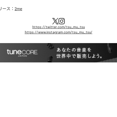
リース：
2me
https://twitter.com/tsu_mu_tsu
https://www.instagram.com/tsu_mu_tsu/