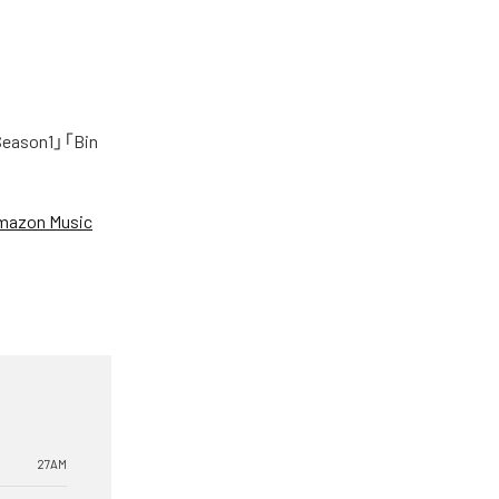
on1」「Bin
mazon Music
27AM