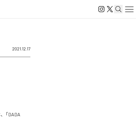
2021.12.17
、「DADA