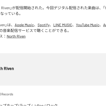
rth Riven」が配信開始された。今回デジタル配信された楽曲は、「Nort
となっている。
ven
」は、
Apple Music
、
Spotify
、
LINE MUSIC
、
YouTube Music
、
A
の音楽配信サービスで聴くことができる。
ス：
North Riven
h Riven
) Records
ップホップ/ラップ
/
J-Pop
/
ロック