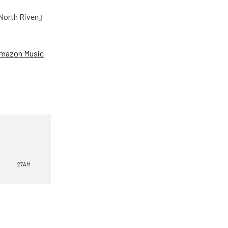
h Riven」
mazon Music
27AM