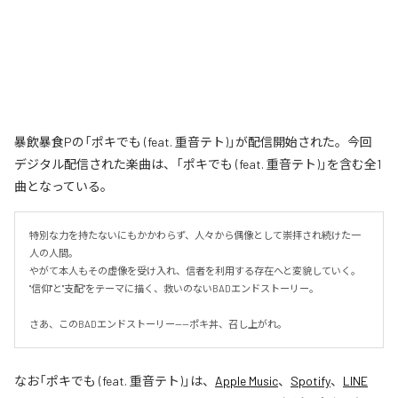
暴飲暴食Pの「ポキでも (feat. 重音テト)」が配信開始された。今回
デジタル配信された楽曲は、「ポキでも (feat. 重音テト)」を含む全1
曲となっている。
特別な力を持たないにもかかわらず、人々から偶像として崇拝され続けた一
人の人間。

やがて本人もその虚像を受け入れ、信者を利用する存在へと変貌していく。

"信仰"と"支配"をテーマに描く、救いのないBADエンドストーリー。

さあ、このBADエンドストーリー——ポキ丼、召し上がれ。
なお「
ポキでも (feat. 重音テト)
」は、
Apple Music
、
Spotify
、
LINE