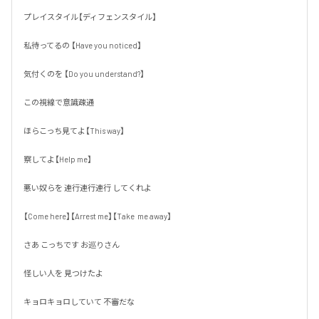
プレイスタイル【ディフェンスタイル】

私待ってるの 【Have you noticed】

気付くのを 【Do you understand?】

この視線で意識疎通

ほらこっち見てよ【This way】

察してよ【Help me】

悪い奴らを 連行連行連行 してくれよ

【Come here】【Arrest me】【Take  me away】

さあ こっちです お巡りさん

怪しい人を 見つけたよ

キョロキョロしていて 不審だな
