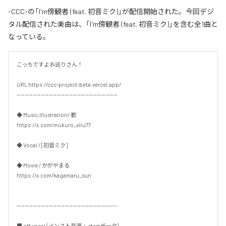
-CCC-の「I'm傍観者 (feat. 初音ミク)」が配信開始された。今回デジ
タル配信された楽曲は、「I'm傍観者 (feat. 初音ミク)」を含む全1曲と
なっている。
こっちですよお巡りさん！

URL https://ccc-project-beta.vercel.app/

--------------------------------------------------

◆ Music,Illustration/ 骸

https://x.com/mukuro_viru77

◆ Vocal / [初音ミク]

◆ Movie / かがやまる

https://x.com/kagamaru_sun

--------------------------------------------------

■ off vocal（インスト音源・ stemデータ）
