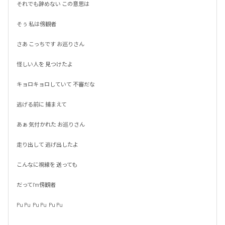
それでも辞めない この意思は

そぅ 私は傍観者

さあ こっちです お巡りさん

怪しい人を 見つけたよ

キョロキョロしていて 不審だな

逃げる前に 捕まえて

あぁ 気付かれた お巡りさん

走り出して 逃げ出したよ

こんなに視線を 送っても

だってI'm傍観者

Pu Pu  Pu Pu  Pu Pu

---------------------