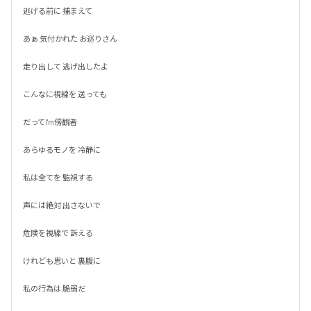
逃げる前に 捕まえて

あぁ 気付かれた お巡りさん

走り出して 逃げ出したよ

こんなに視線を 送っても

だってI'm傍観者

あらゆるモノを 冷静に

私は全てを 監視する

声には絶対 出さないで

危険を視線で 訴える

けれども思いと 裏腹に

私の行為は 脆弱だ
