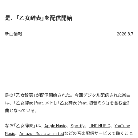
是、「乙女辞表」を配信開始
新曲情報
2026.8.7
是の「乙女辞表」が配信開始された。今回デジタル配信された楽曲
は、「乙女辞表 (feat. メト)」「乙女辞表 (feat. 初音ミク)」を含む全2
曲となっている。
なお「
乙女辞表
」は、
Apple Music
、
Spotify
、
LINE MUSIC
、
YouTube
Music
、
Amazon Music Unlimited
などの音楽配信サービスで聴くこと