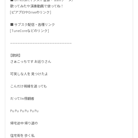
歌ってみたや演奏動画で使ってね！

[ピアプロやDriveのリンク]

■ サブスク配信・各種リンク

[TuneCoreなどのリンク]

--------------------------------------------------

【歌詞】

さぁこっちです お巡りさん

可笑しな人を 見つけたよ

こんだけ視線を送っても

だってI'm傍観者

Pu Pu  Pu Pu  Pu Pu

帰宅途中 帰り道の

住宅街を 歩く私
