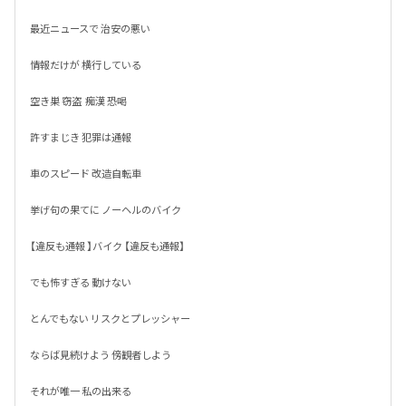
最近ニュースで 治安の悪い

情報だけが 横行している

空き巣 窃盗  痴漢 恐喝

許すまじき 犯罪は通報

車のスピード 改造自転車

挙げ句の果てに ノーヘルのバイク

【違反も通報 】バイク 【違反も通報】

でも怖すぎる 動けない 

とんでもない リスクとプレッシャー

ならば見続けよう 傍観者しよう

それが唯一 私の出来る 
