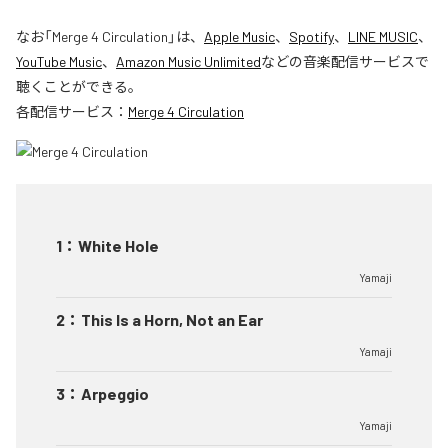
なお「
Merge 4 Circulation
」は、
Apple Music
、
Spotify
、
LINE MUSIC
、
YouTube Music
、
Amazon Music Unlimited
などの音楽配信サービスで
聴くことができる。
各配信サービス：
Merge 4 Circulation
1
：
White Hole
Yamaji
2
：
This Is a Horn, Not an Ear
Yamaji
3
：
Arpeggio
Yamaji