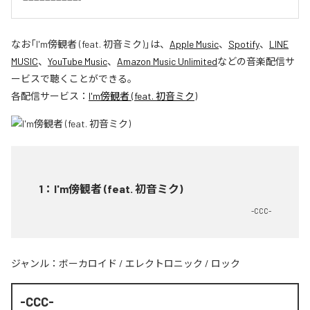
なお「
I'm傍観者 (feat. 初音ミク)
」は、
Apple Music
、
Spotify
、
LINE
MUSIC
、
YouTube Music
、
Amazon Music Unlimited
などの音楽配信サ
ービスで聴くことができる。
各配信サービス：
I'm傍観者 (feat. 初音ミク)
1
：
I'm傍観者 (feat. 初音ミク)
-CCC-
ジャンル：
ボーカロイド
/
エレクトロニック
/
ロック
-CCC-