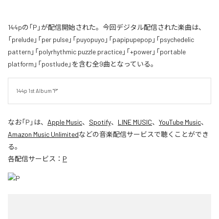
144pの「P」が配信開始された。今回デジタル配信された楽曲は、
「prelude」「per pulse」「puyopuyo」「papipupepop」「psychedelic
pattern」「polyrhythmic puzzle practice」「+power」「portable
platform」「postlude」を含む全9曲となっている。
144p 1st Album "P"
なお「
P
」は、
Apple Music
、
Spotify
、
LINE MUSIC
、
YouTube Music
、
Amazon Music Unlimited
などの音楽配信サービスで聴くことができ
る。
各配信サービス：
P