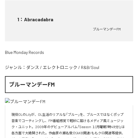
1
：
Abracadabra
ブルーマンデーFM
Blue Monday Records
ジャンル：
ダンス
/
エレクトロニック
/
R&B/Soul
ブルーマンデーFM
現役OLのLilyが、OL生活のリアルな「ブルー」を、ブルースではなくポップ
音楽でコーティングし、FM番組感覚で軽妙に届けるメディア風ミュージッ
ク・ユニット。2009年のデビューアルバム「Season １(月曜朝7時49分)」は
各方面で大絶賛された。作曲家の瀬名俊介(AKB関連/ももクロ関連等提供、