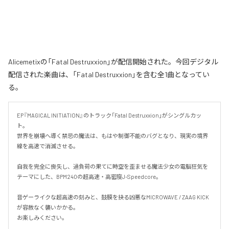
Alicemetixの「Fatal Destruxxion」が配信開始された。今回デジタル
配信された楽曲は、「Fatal Destruxxion」を含む全1曲となってい
る。
EP『MAGICAL INITIATION』のトラック「Fatal Destruxxion」がシングルカッ
ト。

世界を崩壊へ導く禁忌の魔法は、もはや制御不能のバグとなり、現実の境界
線を高速で消滅させる。

自我を完全に喪失し、過負荷の果てに時空を歪ませる魔法少女の電脳狂気を
テーマにした、BPM240の超高速・高密度J-Speedcore。

音ゲーライクな超高速の刻みと、鼓膜を抉る凶悪なMICROWAVE / ZAAG KICK
が容赦なく襲いかかる。

お楽しみください。