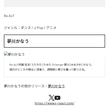
Re:AcT
ジャンル：
ダンス
/
J-Pop
/
アニメ
夢川かなう
 Re:AcT所属 泡沫（うたかた）たゆたうVsinger 夢川（ゆめかわ）かなう。

 現代のどこかの明るい深海で、透明感と儚さを纏って歌う少女。
夢川かなう
の他のリリース：
夢川かなう
https://www.v-react.com/