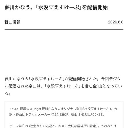
夢川かなう、「水没▽えすけーぷ」を配信開始
新曲情報
2026.8.8
夢川かなうの「水没▽えすけーぷ」が配信開始された。今回デジタ
ル配信された楽曲は、「水没▽えすけーぷ」を含む全1曲となってい
る。
Re:AcT所属のVSinger 夢川かなうのオリジナル楽曲「水没▽えすけーぷ」。作
詞・作曲はトラックメーカー YASAI SHOP。編曲はMCRN_POCKET。

テーマは「SNS社会からの逃避と、本当に大切な居場所の肯定」。うわべだけ