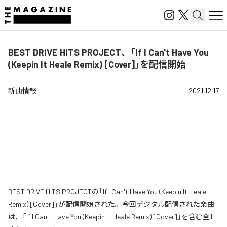
BEST DRIVE HITS PROJECT、「If I Can't Have You
(Keepin It Heale Remix) [Cover]」を配信開始
新曲情報
2021.12.17
BEST DRIVE HITS PROJECTの「If I Can't Have You (Keepin It Heale
Remix) [Cover]」が配信開始された。今回デジタル配信された楽曲
は、「If I Can't Have You (Keepin It Heale Remix) [Cover]」を含む全1