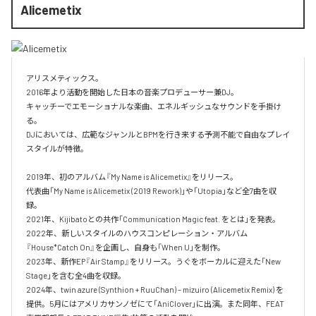
Alicemetix
アリスメティックス。

2016年より活動を開始した日本の音楽プロデューサー兼DJ。

キャッチーでエモーショナルな楽曲、エネルギッシュなサウンドを手掛け
る。

DJにおいては、広範なジャンルとBPMを行き来する予測不能で自由なプレイ
スタイルが特徴。​

2019年、初のアルバム『My Name is Alicemetix』をリリース。

代表曲「My Name is Alicemetix (2019 Rework)」や「Utopia」など全7曲を収
録。

2021年、Kijibatoとの共作「Communication Magic feat. をとは」を発表。

2022年、新しいスタイルのハウスコンピレーション・アルバム
『House*Catch On』を企画し、自身も「When U」を制作。

2023年、新作EP『Air Stamp』をリリース。うぐをボーカルに迎えた「New 
Stage」を含む全4曲を収録。

2024年、twin azure (Synthion + RuuChan) – mizuiro (Alicemetix Remix) を
提供。5月にはアメリカサンノゼにて「AniClover」に出演。また同年、FEAT