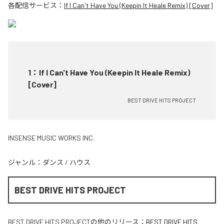
各配信サービス：
If I Can't Have You (Keepin It Heale Remix) [Cover]
1
：
If I Can't Have You (Keepin It Heale Remix)
[Cover]
BEST DRIVE HITS PROJECT
INSENSE MUSIC WORKS INC.
ジャンル：
ダンス
/
ハウス
BEST DRIVE HITS PROJECT
BEST DRIVE HITS PROJECT
の他のリリース：
BEST DRIVE HITS