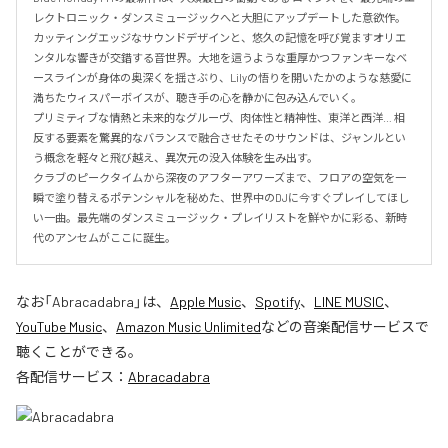
レクトロニック・ダンスミュージックへと大胆にアップデートした意欲作。
カッティングエッジなサウンドデザインと、悠久の記憶を呼び覚ますオリエ
ンタルな響きが交錯する音世界。大地を這うような重厚かつファンキーなベ
ースラインが身体の奥深くを揺さぶり、Lilyの悟りを開いたかのような慈愛に
満ちたウィスパーボイスが、聴き手の心を静かに包み込んでいく。

プリミティブな情熱と未来的なグルーヴ、肉体性と精神性、東洋と西洋… 相
反する要素を驚異的なバランスで融合させたそのサウンドは、ジャンルとい
う概念を軽々と飛び越え、異次元の没入体験を生み出す。

クラブのピークタイムから深夜のアフターアワーズまで、フロアの空気を一
瞬で塗り替えるポテンシャルを秘めた、世界中のDJに今すぐプレイしてほし
い一曲。最先端のダンスミュージック・プレイリストを鮮やかに彩る、新時
代のアンセムがここに誕生。
なお「
Abracadabra
」は、
Apple Music
、
Spotify
、
LINE MUSIC
、
YouTube Music
、
Amazon Music Unlimited
などの音楽配信サービスで
聴くことができる。
各配信サービス：
Abracadabra