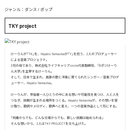
ジャンル：
ダンス
/
ポップ
TKY project
けーりんが「TK」を、Hayato Yamaokaが「Y」を担う、2人のプロデューサー
による音楽プロジェクト。

3児の母であり、株式会社ライフキャリアcircle代表取締役、「Bポジけーり
ん大学」を主宰するけーりん。

そして、日本で生まれ、英語の歌と洋楽に育てられたシンガー／音楽プロデ
ューサー、Hayato Yamaoka。

けーりんが、参加者一人ひとりの中にある想いや可能性を見つけ、人と人を
つなぎ、挑戦が生まれる場所をつくる。Hayato Yamaokaが、その想いを受
け取り、歌詞やメロディ、歌声へと変え、一つの音楽作品として形にする。

「何歳からでも、どんな立場からでも、新しい挑戦は始められる」

そんな想いから、2人はTKY PROJECTを立ち上げた。
