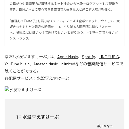
の繋がりや同調圧力が蔓延するネット社会から"水没＝ログアウト"して距離を
置き、自分が本当に安心できる空間で大好きな人と過ごす大切さを描く。

「無理して『いい子』を演じなくていい。ノイズは全部シャットアウトして、大
好きなキミとだけ最高の時間を——」。すり減る人間関係に悩むリスナー
へ、"嫌なことはぽいっ！て逃げてもいい"と寄り添う、ポジティブで力強いダ
ンストラック。
なお「
水没▽えすけーぷ
」は、
Apple Music
、
Spotify
、
LINE MUSIC
、
YouTube Music
、
Amazon Music Unlimited
などの音楽配信サービスで
聴くことができる。
各配信サービス：
水没▽えすけーぷ
1
：
水没▽えすけーぷ
夢川かなう