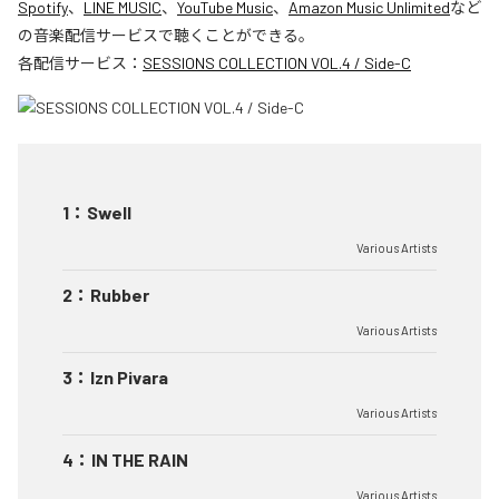
Spotify
、
LINE MUSIC
、
YouTube Music
、
Amazon Music Unlimited
など
の音楽配信サービスで聴くことができる。
各配信サービス：
SESSIONS COLLECTION VOL.4 / Side-C
1
：
Swell
Various Artists
2
：
Rubber
Various Artists
3
：
Izn Pivara
Various Artists
4
：
IN THE RAIN
Various Artists