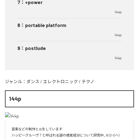
7
：
+power
144p
8
：
portable platform
144p
9
：
postlude
144p
ジャンル：
ダンス
/
エレクトロニック
/
テクノ
144p
音楽などの制作とdjをしています 

ハッピーグルーヴ？と呼ばれる謎の感覚成分について研究中_￠(0-0ヘ)