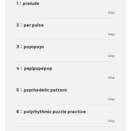
1
：
prelude
144p
2
：
per pulse
144p
3
：
puyopuyo
144p
4
：
papipupepop
144p
5
：
psychedelic pattern
144p
6
：
polyrhythmic puzzle practice
144p