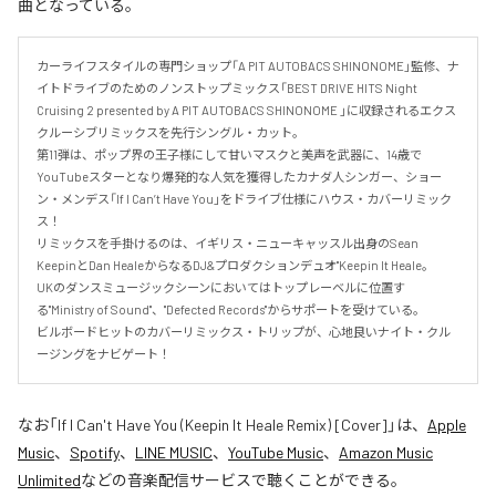
曲となっている。
カーライフスタイルの専門ショップ「A PIT AUTOBACS SHINONOME」監修、ナ
イトドライブのためのノンストップミックス「BEST DRIVE HITS Night 
Cruising 2 presented by A PIT AUTOBACS SHINONOME 」に収録されるエクス
クルーシブリミックスを先行シングル・カット。

第11弾は、ポップ界の王子様にして甘いマスクと美声を武器に、14歳で
YouTubeスターとなり爆発的な人気を獲得したカナダ人シンガー、ショー
ン・メンデス「If I Can’t Have You」をドライブ仕様にハウス・カバーリミック
ス！

リミックスを手掛けるのは、イギリス・ニューキャッスル出身のSean 
KeepinとDan HealeからなるDJ&プロダクションデュオ"Keepin It Heale。

UKのダンスミュージックシーンにおいてはトップレーベルに位置す
る"Ministry of Sound"、"Defected Records"からサポートを受けている。

ビルボードヒットのカバーリミックス・トリップが、心地良いナイト・クル
ージングをナビゲート！
なお「
If I Can't Have You (Keepin It Heale Remix) [Cover]
」は、
Apple
Music
、
Spotify
、
LINE MUSIC
、
YouTube Music
、
Amazon Music
Unlimited
などの音楽配信サービスで聴くことができる。