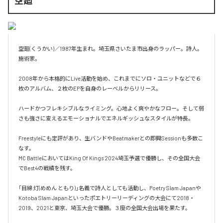
空廻
空廻(くうかい)／1987年生まれ。埼玉県さいたま市出身のラッパー。詩人。
施術家。

2008年から本格的にLive活動を始め、これまでにソロ・ユニットなどで６
枚のアルバム、２枚のEPを自身のレーベルからリリース。

ハードかつフレキシブルなライミング。心地よく爽やかなフロー。そして弱
さも強さに変えるエモーショナルでエネルギッシュなスタイルが特長。

Freestyleにも定評があり、生バンドやBeatmakerとの即興Sessionも多数こ
なす。

MC BattleにおいてはKing Of Kings 2024埼玉予選で優勝し、その全国大会
でBest4の戦績を残す。

「目綿 灯(めめん ともり)」名義で詩人としても活動し、Poetry Slam Japanや
Kotoba Slam Japanといったポエトリーリーディングの大会にて2018・
2019、2021と東京、埼玉大会で優勝。３度の全国大会出場を果たす。
