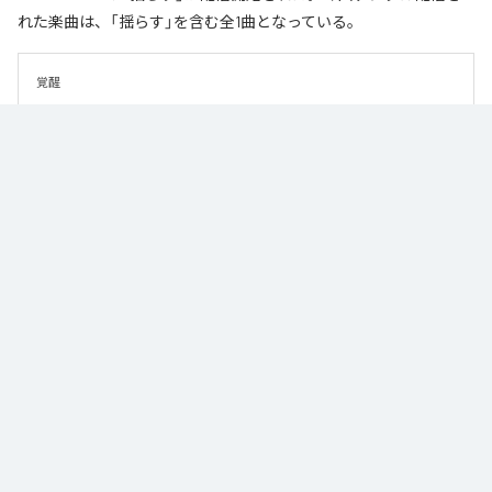
れた楽曲は、「揺らす」を含む全1曲となっている。
覚醒
なお「
揺らす
」は、
Apple Music
、
Spotify
、
LINE MUSIC
、
YouTube
Music
、
Amazon Music Unlimited
などの音楽配信サービスで聴くこと
ができる。
各配信サービス：
揺らす
1
：
揺らす
masumi endo