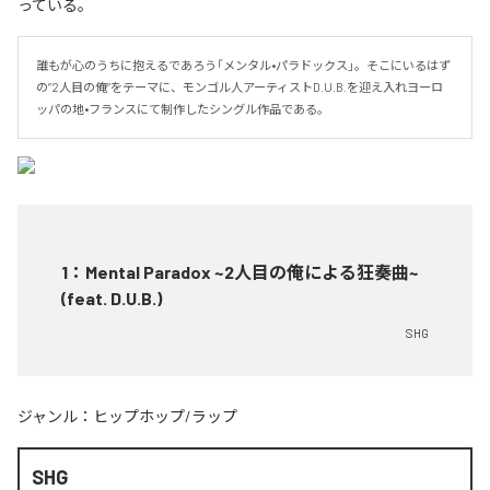
っている。
誰もが心のうちに抱えるであろう「メンタル•パラドックス」。そこにいるはず
の”2人目の俺”をテーマに、モンゴル人アーティストD.U.B.を迎え入れヨーロ
ッパの地•フランスにて制作したシングル作品である。
1
：
Mental Paradox ~2人目の俺による狂奏曲~
(feat. D.U.B.)
SHG
ジャンル：
ヒップホップ/ラップ
SHG