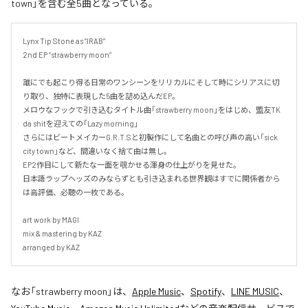
town」を含む全5曲となっている。
Lynx Tip Stone as “IRAB”

2nd EP “strawberry moon”

誰にでも起こり得る日常のワンシーンをリリカルにそして時にシリアスに切
り取り、独特に表現した5曲を詰め込んだEP。

メロウなフックで引き込むタイトル曲「strawberry moon」をはじめ、盟友TK 
da shitを迎えての「Lazy morning」

さらにはビートメイカーG.R.T.Sと初製作にして名曲との呼び声の高い「sick 
city town」など、間違いなく捨て曲は無し。

EP2作目にして新たな一面を覗かせる渾身の仕上がりを見せた。

日本語ラップヘッズのみならずとも引き込まれる世界観はすでに関係者から
は高評価、必聴の一枚である。

art work by MAGI

mix & mastering by KAZ

arranged by KAZ
なお「
strawberry moon
」は、
Apple Music
、
Spotify
、
LINE MUSIC
、