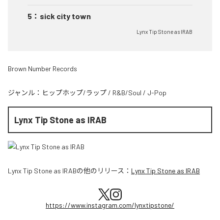
5
：
sick city town
Lynx Tip Stone as IRAB
Brown Number Records
ジャンル：
ヒップホップ/ラップ
/
R&B/Soul
/
J-Pop
Lynx Tip Stone as IRAB
Lynx Tip Stone as IRAB
の他のリリース：
Lynx Tip Stone as IRAB
https://www.instagram.com/lynxtipstone/