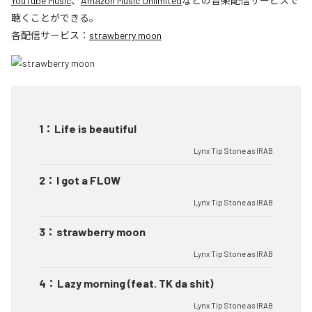
YouTube Music
、
Amazon Music Unlimited
などの音楽配信サービスで
聴くことができる。
各配信サービス：
strawberry moon
1
：
Life is beautiful
Lynx Tip Stone as IRAB
2
：
I got a FLOW
Lynx Tip Stone as IRAB
3
：
strawberry moon
Lynx Tip Stone as IRAB
4
：
Lazy morning (feat. TK da shit)
Lynx Tip Stone as IRAB