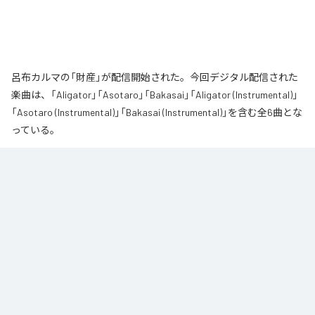
呂布カルマの「財産」が配信開始された。今回デジタル配信された
楽曲は、「Aligator」「Asotaro」「Bakasai」「Aligator (Instrumental)」
「Asotaro (Instrumental)」「Bakasai (Instrumental)」を含む全6曲とな
っている。
なお「
財産
」は、
Apple Music
、
Spotify
、
LINE MUSIC
、
YouTube
Music
、
Amazon Music Unlimited
などの音楽配信サービスで聴くこと
ができる。
各配信サービス：
財産
1
：
Aligator