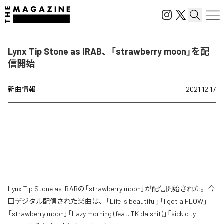
Lynx Tip Stone as IRAB、「strawberry moon」を配
信開始
新曲情報
2021.12.17
Lynx Tip Stone as IRABの「strawberry moon」が配信開始された。今
回デジタル配信された楽曲は、「Life is beautiful」「I got a FLOW」
「strawberry moon」「Lazy morning (feat. TK da shit)」「sick city