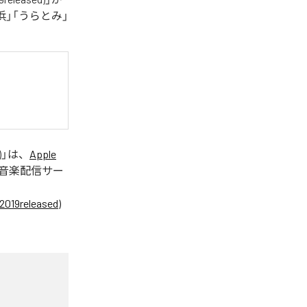
」「うらとみ」
)
」は、
Apple
音楽配信サー
eleased)