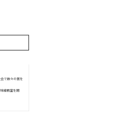
大会で数々の賞を
三味線教室を開