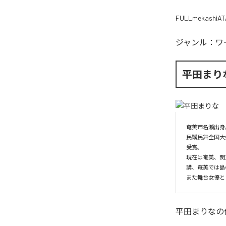
FULLmekashiAT
ジャンル：
ワ
平田まり
奄美市名瀬出身
民謡民舞全国大
受賞。

現在は奄美、関
講、奄美では島
また舞台女優と
平田まりな
の