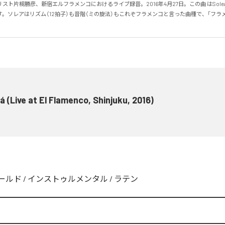
スト片桐勝彦、新宿エルフラメンコにおけるライブ録音。2016年4月27日。この曲 はSole
。ソレアはリズム（12拍子）も音階（ミの旋法）もこれぞフラメンコと言った曲種で、「フラ
á (Live at El Flamenco, Shinjuku, 2016)
O
ールド
/
インストゥルメンタル
/
ラテン