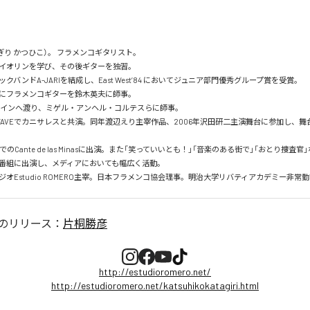
ぎり かつひこ）。 フラメンコギタリスト。

イオリンを学び、その後ギターを独習。

クバンドA-JARIを結成し、East West’84 においてジュニア部門優秀グループ賞を受賞。

にフラメンコギターを鈴木英夫に師事。

スペインへ渡り、ミゲル・アンヘル・コルテスらに師事。

J-WAVEでカニサレスと共演。同年渡辺えり主宰作品、2006年沢田研二主演舞台に参加し、
でのCante de las Minasに出演。また「笑っていいとも！」「音楽のある街で」「おとり捜査
の番組に出演し、メディアにおいても幅広く活動。

オEstudio ROMERO主宰。日本フラメンコ協会理事。明治大学リバティアカデミー非常勤
のリリース：
片桐勝彦
http://estudioromero.net/
http://estudioromero.net/katsuhikokatagiri.html