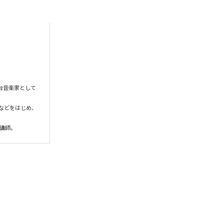
舞台音楽家として
官」などをはじめ、
講師。 