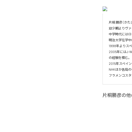
片桐 勝彦（かた
幼少期よりヴァ
中学時代にはロッ
明治大学在学中
1998年より
2005年には
の経験を積む。

2015年スペイン
NHKほか各局
フラメンコスタジ
片桐勝彦
の他