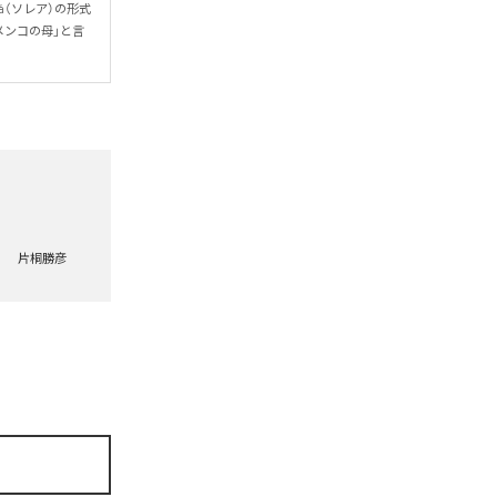
á（ソレア）の形式
メンコの母」と言
片桐勝彦