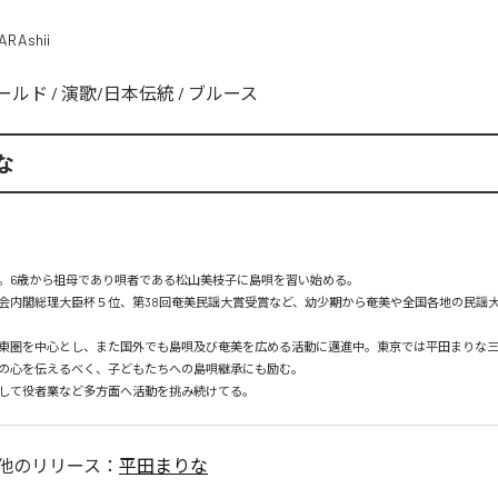
ARAshii
ールド
/
演歌/日本伝統
/
ブルース
な
。6歳から祖母であり唄者である松山美枝子に島唄を習い始める。

会内閣総理大臣杯５位、第38回奄美民謡大賞受賞など、幼少期から奄美や全国各地の民謡
東圏を中心とし、また国外でも島唄及び奄美を広める活動に邁進中。東京では平田まりな
の心を伝えるべく、子どもたちへの島唄継承にも励む。

して役者業など多方面へ活動を挑み続けてる。
他のリリース：
平田まりな