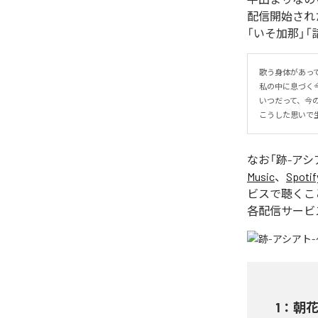
配信開始され
「いそ加那」
歌う身体があって
私の中に息づく今
いつだって、今
こうした思いで生
なお「
跡-アシ
Music
、
Spotif
ビスで聴くこ
各配信サービ
1
：
朝