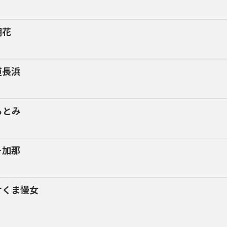
朝花
道長浜
らとみ
そ加那
けくま慢女