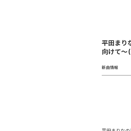
平田まり
向けて〜 (2
新曲情報
平田まりなの「跡