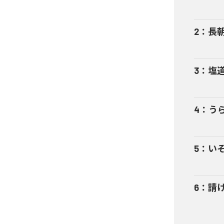
2
：
長
3
：
塩
4
：
う
5
：
い
6
：
請