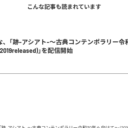
こんな記事も読まれています
な、「跡-アシアト-〜古典コンテンポラリー令和
019released)」を配信開始
-アシアト-〜古典コンテンポラリー令和30年へ向けて〜 (2019rel