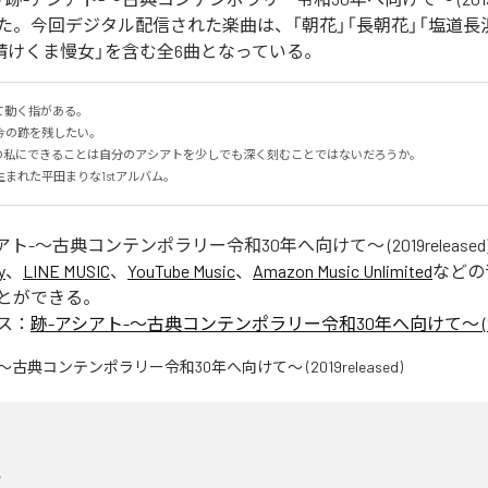
た。今回デジタル配信された楽曲は、「朝花」「長朝花」「塩道長浜
「請けくま慢女」を含む全6曲となっている。
動く指がある。

の跡を残したい。

の私にできることは自分のアシアトを少しでも深く刻むことではないだろうか。

まれた平田まりな1stアルバム。
アト-〜古典コンテンポラリー令和30年へ向けて〜 (2019released
y
、
LINE MUSIC
、
YouTube Music
、
Amazon Music Unlimited
などの
とができる。
ス：
跡-アシアト-〜古典コンテンポラリー令和30年へ向けて〜 (2019r
花