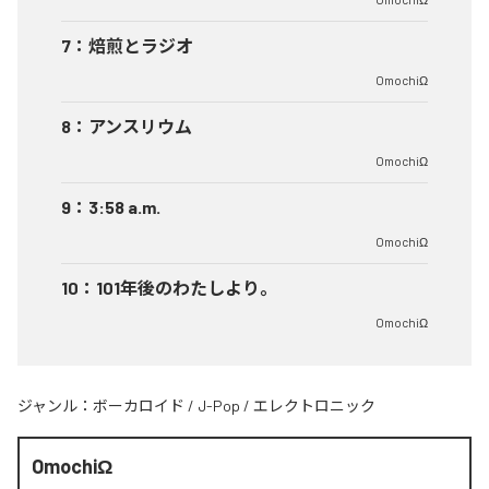
7
：
焙煎とラジオ
OmochiΩ
8
：
アンスリウム
OmochiΩ
9
：
3:58 a.m.
OmochiΩ
10
：
101年後のわたしより。
OmochiΩ
ジャンル：
ボーカロイド
/
J-Pop
/
エレクトロニック
OmochiΩ