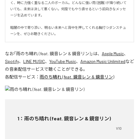
く、時に力強く重なる二人のボーカル。どんなに強い雨（困難）が降り続いて
いても、未来は決して悪くない。何度でもやり直せるという前向きなメッセ
ージを込めています。

暗闇の中で寄り添い、明るい未来へと背中を押してくれる胸打つダンスチュ
ーンを、ぜひお聴きください。
なお「
雨のち晴れ (feat. 鏡音レン & 鏡音リン)
」は、
Apple Music
、
Spotify
、
LINE MUSIC
、
YouTube Music
、
Amazon Music Unlimited
など
の音楽配信サービスで聴くことができる。
各配信サービス：
雨のち晴れ (feat. 鏡音レン & 鏡音リン)
1
：
雨のち晴れ (feat. 鏡音レン & 鏡音リン)
V10