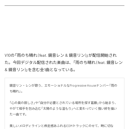
V10の「雨のち晴れ (feat. 鏡音レン & 鏡音リン)」が配信開始され
た。今回デジタル配信された楽曲は、「雨のち晴れ (feat. 鏡音レン
& 鏡音リン)」を含む全1曲となっている。
鏡音リン・レンが歌う、エモーショナルなProgressive Houseナンバー『雨の
ち晴れ』。

「心の奥の寂しさ」や「自分が必要とされている場所を探す葛藤」から始まり、
やがて相手を包み込む「太陽のような温もり」へと変わっていく強い絆を描い
た一曲です。

美しいメロディラインと疾走感あふれるEDMトラックにのせて、時に切な