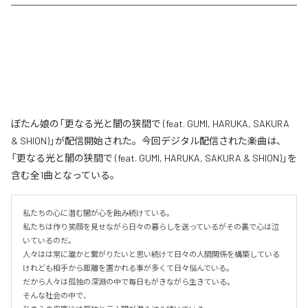
ぼたん娘の「更なる光と闇の狭間で (feat. GUMI, HARUKA, SAKURA
& SHION)」が配信開始された。今回デジタル配信された楽曲は、
「更なる光と闇の狭間で (feat. GUMI, HARUKA, SAKURA & SHION)」を
含む全1曲となっている。
私たちの心に潜む闇が心を蝕み続けている。

私たちは作り笑顔を見せながら日々の暮らしを送っているがその裏で心は泣
いているのだ。

人々はは常に誰かと繋がりたいと思い続けて日々の人間関係を構築している
けれども相手から距離を置かれる事が多くて日々悩んでいる。

だから人々は孤独の深淵の中で毎日もがきながら生きている。

そんな社会の中で、
