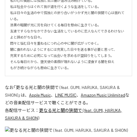
私の心の奥底には孤独と云ふ闇が潜み沈み続けている。

私は社会からはぐれて我が道を行くような生活をしている。

私は日々の生活の中で孤独との折り合いがつかず光と闇の狭間で心は揺れて
いる。

漆黒の暗闇が光に刃を向けてくる毎日を懸命に生きている。

友達ですらなかなかできない生活をしているのに恋人なんてできるわけない
よと諦めがちな日々。

悶々と悩む日々を重ねるにつれ心の中に闇が広がってゆく。

闇に食われないようにするには充実した日々を送る事が必要と思って、

充実するために必死になって出会いを求めるが空回りをしてしまう。

そんな毎日だから、堕天使の素顔が現れないように浸食する闇を抑え

もがき続けながらも懸命に生きている。
なお「
更なる光と闇の狭間で (feat. GUMI, HARUKA, SAKURA &
SHION)
」は、
Apple Music
、
LINE MUSIC
、
Amazon Music Unlimited
な
どの音楽配信サービスで聴くことができる。
各配信サービス：
更なる光と闇の狭間で (feat. GUMI, HARUKA,
SAKURA & SHION)