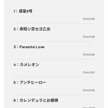
1
：
惑星8号
OmochiΩ
2
：
命短シ恋セヨ乙女
OmochiΩ
3
：
Parasite Love
OmochiΩ
4
：
カメレオン
OmochiΩ
5
：
アンチヒーロー
OmochiΩ
6
：
カレンデュラとお姫様
OmochiΩ