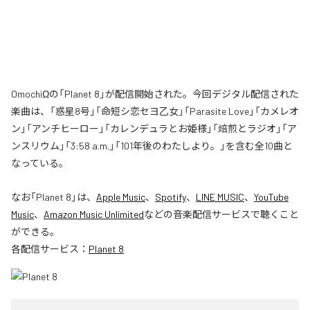
OmochiΩの「Planet 8」が配信開始された。今回デジタル配信された
楽曲は、「惑星8号」「命短シ恋セヨ乙女」「Parasite Love」「カメレオ
ン」「アンチヒーロー」「カレンデュラとお姫様」「焙煎とラジオ」「ア
ンスリウム」「3:58 a.m.」「101年後のわたしより。」を含む全10曲と
なっている。
なお「
Planet 8
」は、
Apple Music
、
Spotify
、
LINE MUSIC
、
YouTube
Music
、
Amazon Music Unlimited
などの音楽配信サービスで聴くこと
ができる。
各配信サービス：
Planet 8