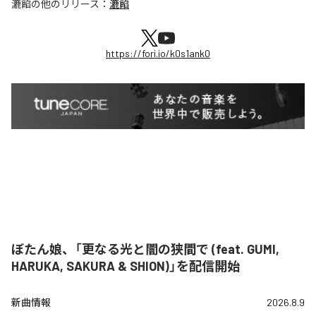
漉餡
の他のリリース：
漉餡
https://fori.io/k0s1ank0
ぼたん娘、「更なる光と闇の狭間で (feat. GUMI,
HARUKA, SAKURA & SHION)」を配信開始
新曲情報
2026.8.9