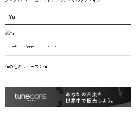
Yu
mdzfjmfk7j@privaterelay.appleid.com
Yu
の他のリリース：
Yu