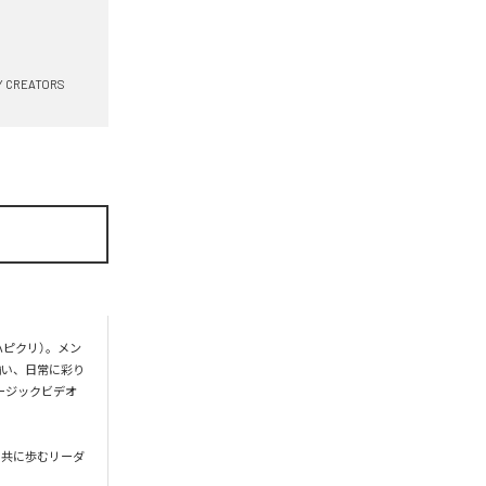
Y CREATORS
ハピクリ）。メン
揃い、日常に彩り
ージックビデオ
と共に歩むリーダ