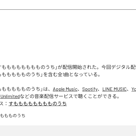
すもももももももものうち」が配信開始された。今回デジタル
もももももものうち」を含む全1曲となっている。
もももももものうち
」は、
Apple Music
、
Spotify
、
LINE MUSIC
、
Y
Unlimited
などの音楽配信サービスで聴くことができる。
ス：
すもももももももものうち