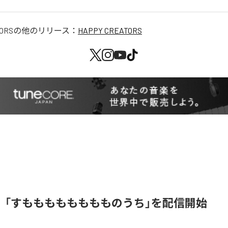
ORS
の他のリリース：
HAPPY CREATORS
、「すもももももももものうち」を配信開始