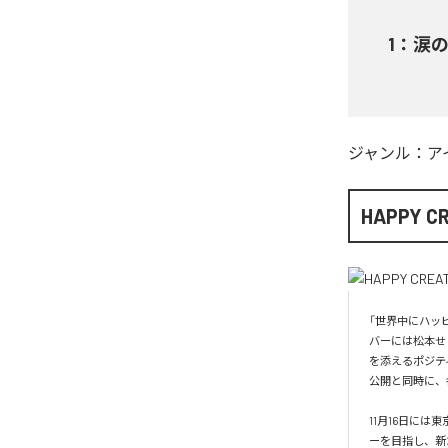
1
：
涙
ジャンル：
ア
HAPPY C
「世界中にハッピ
バーには松本せ
を添えるポジテ
公開と同時に、
11月16日に
ーを目指し、新た