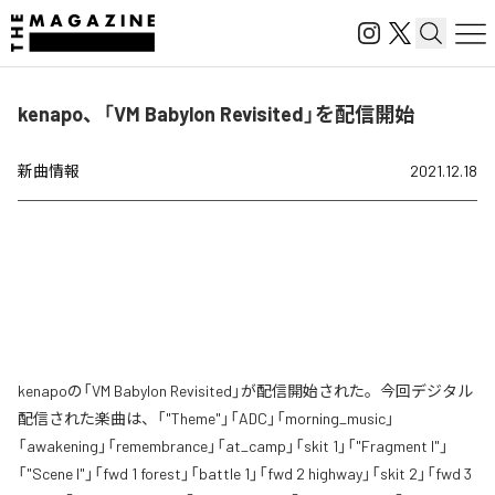
kenapo、「VM Babylon Revisited」を配信開始
新曲情報
2021.12.18
kenapoの「VM Babylon Revisited」が配信開始された。今回デジタル
配信された楽曲は、「"Theme"」「ADC」「morning_music」
「awakening」「remembrance」「at_camp」「skit 1」「"Fragment I"」
「"Scene I"」「fwd 1 forest」「battle 1」「fwd 2 highway」「skit 2」「fwd 3