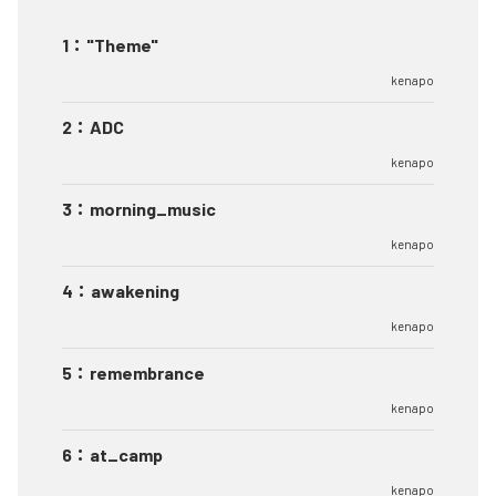
1
：
"Theme"
kenapo
2
：
ADC
kenapo
3
：
morning_music
kenapo
4
：
awakening
kenapo
5
：
remembrance
kenapo
6
：
at_camp
kenapo