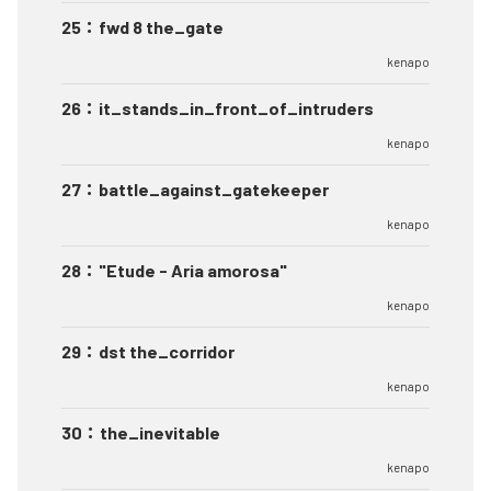
25
：
fwd 8 the_gate
kenapo
26
：
it_stands_in_front_of_intruders
kenapo
27
：
battle_against_gatekeeper
kenapo
28
：
"Etude - Aria amorosa"
kenapo
29
：
dst the_corridor
kenapo
30
：
the_inevitable
kenapo