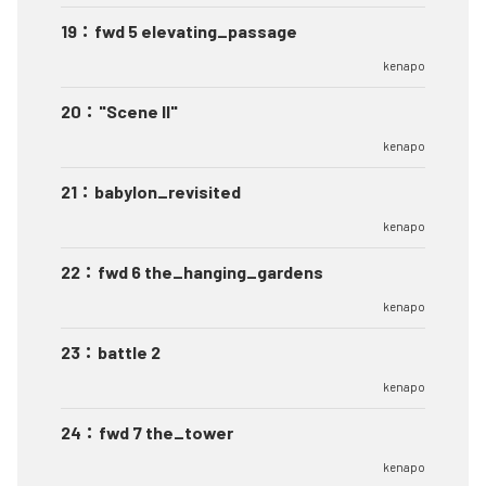
19
：
fwd 5 elevating_passage
kenapo
20
：
"Scene II"
kenapo
21
：
babylon_revisited
kenapo
22
：
fwd 6 the_hanging_gardens
kenapo
23
：
battle 2
kenapo
24
：
fwd 7 the_tower
kenapo