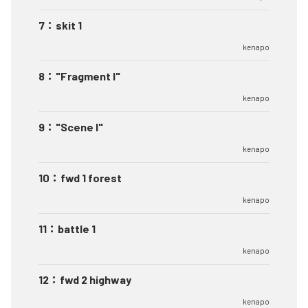
7
：
skit 1
kenapo
8
：
"Fragment I"
kenapo
9
：
"Scene I"
kenapo
10
：
fwd 1 forest
kenapo
11
：
battle 1
kenapo
12
：
fwd 2 highway
kenapo