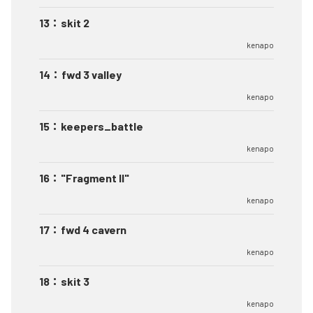
13
：
skit 2
kenapo
14
：
fwd 3 valley
kenapo
15
：
keepers_battle
kenapo
16
：
"Fragment II"
kenapo
17
：
fwd 4 cavern
kenapo
18
：
skit 3
kenapo