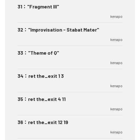
31
：
"Fragment III"
kenapo
32
：
"Improvisation - Stabat Mater"
kenapo
33
：
"Theme of Q"
kenapo
34
：
ret the_exit 1 3
kenapo
35
：
ret the_exit 4 11
kenapo
36
：
ret the_exit 12 19
kenapo