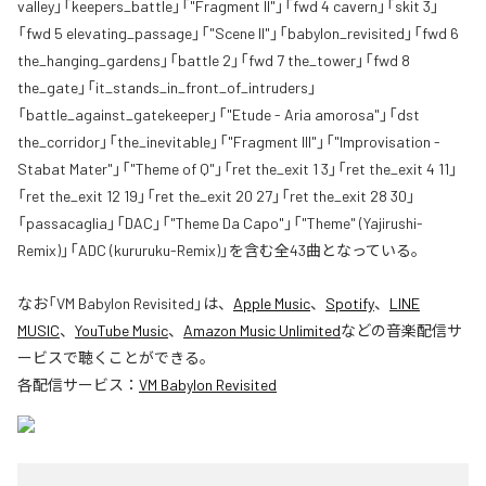
valley」「keepers_battle」「"Fragment II"」「fwd 4 cavern」「skit 3」
「fwd 5 elevating_passage」「"Scene II"」「babylon_revisited」「fwd 6
the_hanging_gardens」「battle 2」「fwd 7 the_tower」「fwd 8
the_gate」「it_stands_in_front_of_intruders」
「battle_against_gatekeeper」「"Etude - Aria amorosa"」「dst
the_corridor」「the_inevitable」「"Fragment III"」「"Improvisation -
Stabat Mater"」「"Theme of Q"」「ret the_exit 1 3」「ret the_exit 4 11」
「ret the_exit 12 19」「ret the_exit 20 27」「ret the_exit 28 30」
「passacaglia」「DAC」「"Theme Da Capo"」「"Theme" (Yajirushi-
Remix)」「ADC (kururuku-Remix)」を含む全43曲となっている。
なお「
VM Babylon Revisited
」は、
Apple Music
、
Spotify
、
LINE
MUSIC
、
YouTube Music
、
Amazon Music Unlimited
などの音楽配信サ
ービスで聴くことができる。
各配信サービス：
VM Babylon Revisited