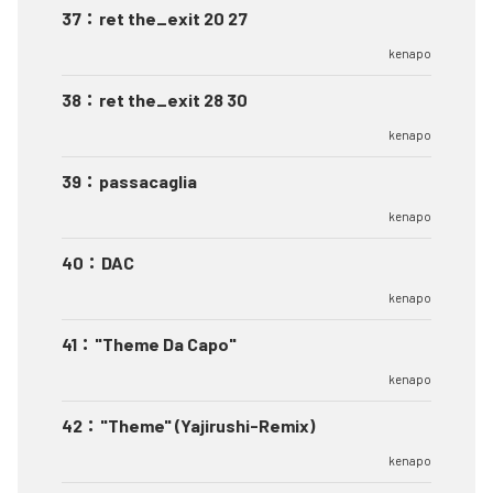
37
：
ret the_exit 20 27
kenapo
38
：
ret the_exit 28 30
kenapo
39
：
passacaglia
kenapo
40
：
DAC
kenapo
41
：
"Theme Da Capo"
kenapo
42
：
"Theme" (Yajirushi-Remix)
kenapo