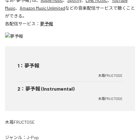
なお「
夢予報
」は、
Apple Music
、
Spotify
、
LINE MUSIC
、
YouTube
Music
、
Amazon Music Unlimited
などの音楽配信サービスで聴くこと
ができる。
各配信サービス：
夢予報
1
：
夢予報
木苺FRUCTOSE
2
：
夢予報 (Instrumental)
木苺FRUCTOSE
木苺FRUCTOSE
ジャンル：
J-Pop