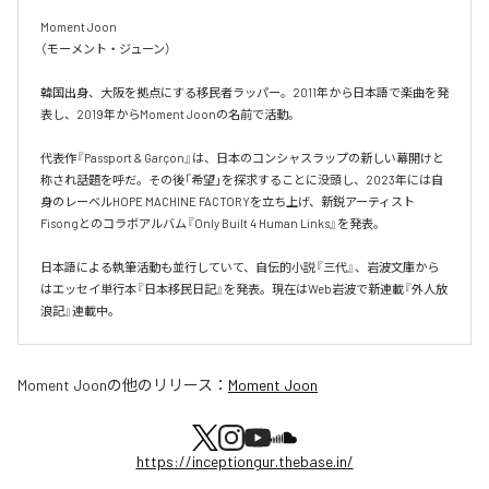
Moment Joon

（モーメント・ジューン）

韓国出身、大阪を拠点にする移民者ラッパー。2011年から日本語で楽曲を発
表し、2019年からMoment Joonの名前で活動。

代表作『Passport & Garçon』は、日本のコンシャスラップの新しい幕開けと
称され話題を呼だ。その後「希望」を探求することに没頭し、2023年には自
身のレーベルHOPE MACHINE FACTORYを立ち上げ、新鋭アーティスト
Fisongとのコラボアルバム『Only Built 4 Human Links』を発表。

日本語による執筆活動も並行していて、自伝的小説『三代』、岩波文庫から
はエッセイ単行本『日本移民日記』を発表。現在はWeb岩波で新連載『外人放
浪記』連載中。
Moment Joon
の他のリリース：
Moment Joon
https://inceptiongur.thebase.in/