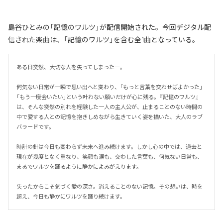
島谷ひとみの「記憶のワルツ」が配信開始された。今回デジタル配
信された楽曲は、「記憶のワルツ」を含む全1曲となっている。
ある日突然、大切な人を失ってしまった―。

何気ない日常が一瞬で思い出へと変わり、「もっと言葉を交わせばよかった」
「もう一度会いたい」という叶わない願いだけが心に残る。『記憶のワルツ』
は、そんな突然の別れを経験した一人の主人公が、止まることのない時間の
中で愛する人との記憶を抱きしめながら生きていく姿を描いた、大人のラブ
バラードです。

時計の針は今日も変わらず未来へ進み続けます。しかし心の中では、過去と
現在が幾度となく重なり、笑顔も涙も、交わした言葉も、何気ない日常も、
まるでワルツを踊るように静かによみがえります。

失ったからこそ気づく愛の深さ。消えることのない記憶。その想いは、時を
超え、今日も静かにワルツを踊り続けます。