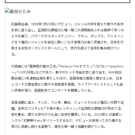
広島県出身。1999年7月28日にデビュー。ジャンルの枠を超えた数々の名作
を世に送り出し、圧倒的な歌唱力と唯一無二の透明感あふれる歌声で多くの
人々を魅了。バラードからダンスナンバー、ラテン、ポップス、アニメソン
グまで幅広いジャンルを自在に歌いこなす表現力は高く評価され、日本を代
表する女性ボーカリストの一人として、世代を超えて支持を集め続けてい
る。

代表曲には「亜麻色の髪の乙女」「Perseus-ペルセウス-」「パピヨン～papillon
～」「YUME日和」などがあり、数々のヒット作品を世に送り出す。NHK紅白
歌合戦に4年連続出場を果たしたほか、全国有線大賞新人賞をはじめ、日本
レコード大賞金賞など数々の音楽賞を受賞。ライブアーティストとしても高
い評価を受け、全国各地でコンサートを開催している。

音楽活動に加え、テレビ、ラジオ、舞台、ミュージカルなど幅広い分野で活
躍。近年はフジテレビ「千鳥の鬼レンチャン」で圧倒的な歌唱力が改めて注
目を集め、新たな世代からも高い支持を獲得している。2026年には最新シ
ングル「太陽神Prism」をリリースするなど、デビュー以来培ってきた確かな
実力と挑戦し続ける姿勢で、現在も第一線で活躍を続けている。