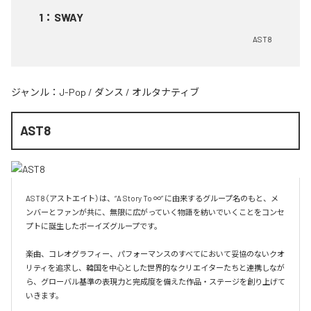
1
：
SWAY
AST8
ジャンル：
J-Pop
/
ダンス
/
オルタナティブ
AST8
AST8（アストエイト）は、“A Story To ∞” に由来するグループ名のもと、メ
ンバーとファンが共に、無限に広がっていく物語を紡いでいくことをコンセ
プトに誕生したボーイズグループです。

楽曲、コレオグラフィー、パフォーマンスのすべてにおいて妥協のないクオ
リティを追求し、韓国を中心とした世界的なクリエイターたちと連携しなが
ら、グローバル基準の表現力と完成度を備えた作品・ステージを創り上げて
いきます。
