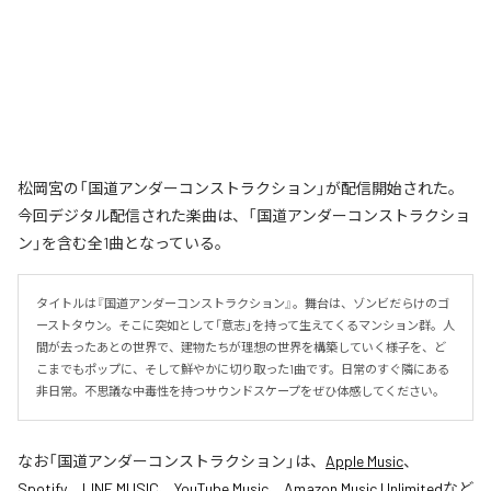
松岡宮の「国道アンダーコンストラクション」が配信開始された。
今回デジタル配信された楽曲は、「国道アンダーコンストラクショ
ン」を含む全1曲となっている。
タイトルは『国道アンダーコンストラクション』。舞台は、ゾンビだらけのゴ
ーストタウン。そこに突如として「意志」を持って生えてくるマンション群。人
間が去ったあとの世界で、建物たちが理想の世界を構築していく様子を、ど
こまでもポップに、そして鮮やかに切り取った1曲です。日常のすぐ隣にある
非日常。不思議な中毒性を持つサウンドスケープをぜひ体感してください。
なお「
国道アンダーコンストラクション
」は、
Apple Music
、
Spotify
、
LINE MUSIC
、
YouTube Music
、
Amazon Music Unlimited
など