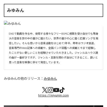
みゆみん
SNSで動画を作る中、使用する様々なフリーBGMに感銘を受け自分でも等身
大の音楽を世の中の誰かに届けたい、世界の誰かの心に届く応援ソングを発
信したい。そんな思いから音楽活動をはじめて1年半、昨年はラジオ放送、
音楽専門のWeb記事への掲載や、全国バンド図鑑への掲載と今まで経験し
たことがない新しいことを経験させていただきました。ジャンルはハウス調
の曲が一番好きですが、ジャンル・言語を問わず自分にできること、良いと
思った音楽を映像と併せて発信しています。
みゆみん
の他のリリース：
みゆみん
https://miyumin.com