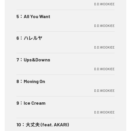
D.D.WOOKIEE
5
：
All You Want
D.D.WOOKIEE
6
：
ハレルヤ
D.D.WOOKIEE
7
：
Ups&Downs
D.D.WOOKIEE
8
：
Moving On
D.D.WOOKIEE
9
：
Ice Cream
D.D.WOOKIEE
10
：
大丈夫 (feat. AKARI)