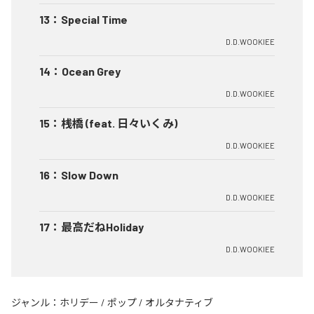
13
：
Special Time
D.D.WOOKIEE
14
：
Ocean Grey
D.D.WOOKIEE
15
：
桟橋 (feat. 日々いくみ)
D.D.WOOKIEE
16
：
Slow Down
D.D.WOOKIEE
17
：
最高だねHoliday
D.D.WOOKIEE
ジャンル：
ホリデー
/
ポップ
/
オルタナティブ