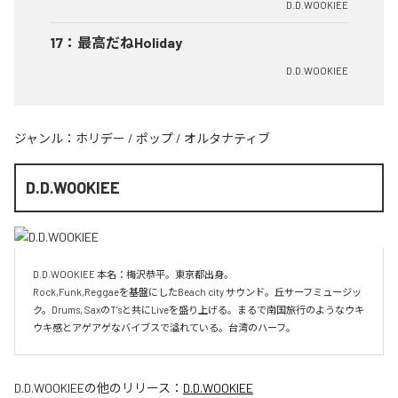
D.D.WOOKIEE
17
：
最高だねHoliday
D.D.WOOKIEE
ジャンル：
ホリデー
/
ポップ
/
オルタナティブ
D.D.WOOKIEE
D.D.WOOKIEE 本名：梅沢恭平。東京都出身。

Rock,Funk,Reggaeを基盤にしたBeach city サウンド。丘サーフミュージッ
ク。Drums, SaxのT'sと共にLiveを盛り上げる。まるで南国旅行のようなウキ
ウキ感とアゲアゲなバイブスで溢れている。台湾のハーフ。
D.D.WOOKIEE
の他のリリース：
D.D.WOOKIEE