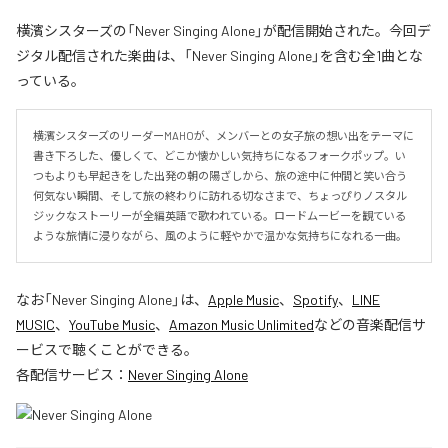
横濱シスターズの「Never Singing Alone」が配信開始された。今回デ
ジタル配信された楽曲は、「Never Singing Alone」を含む全1曲とな
っている。
横濱シスターズのリーダーMAHOが、メンバーとの女子旅の想い出をテーマに
書き下ろした、優しくて、どこか懐かしい気持ちになるフォークポップ。い
つもよりも早起きをした出発の朝の陽ざしから、旅の途中に仲間と笑い合う
何気ない瞬間、そして旅の終わりに訪れる切なさまで、ちょっぴりノスタル
ジックなストーリーが全編英語で歌われている。ロードムービーを観ている
ような旅情に浸りながら、風のように軽やかで温かな気持ちになれる一曲。
なお「
Never Singing Alone
」は、
Apple Music
、
Spotify
、
LINE
MUSIC
、
YouTube Music
、
Amazon Music Unlimited
などの音楽配信サ
ービスで聴くことができる。
各配信サービス：
Never Singing Alone