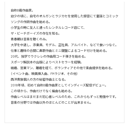
自称B級作曲家。

幼少の頃に、自宅のオルガンとラジカセを使用した録音にて童謡とコミック
ソングの作詞作曲を始める。

小学生の時に友人と通ったレンタルレコード店にて、

ザ・ビーチボーイズの存在を知る。

青春期は音楽を聴くのみ。

大学を中退し、添乗員、モデル、正社員、アルバイト、などで食いつなぐ。

仕事と趣味の合間に鼻歌作曲とミニ鍵盤によるコード付けを始める。

20代、独学でウクレレの作曲用コード弾きを始める。

スポーツ解説本の出版によりベストセラーを経験。

結婚、営業マン、離婚を経て、ボランティアその他で楽曲提供を始める。
（イベント曲、映画挿入曲、FMラジオ、その他）

西洋貴族個人の方の秘密作曲士となる。

2018年頃、初めて自称B級作曲家としてインディーズ配信デビュー。

この頃から、作曲だけでなく編曲も始める。

作曲レベルはまだまだ初心者レベルのため、これからもずっと勉強中です。
音楽の分野では作曲以外のほとんどのことが出来ません。
