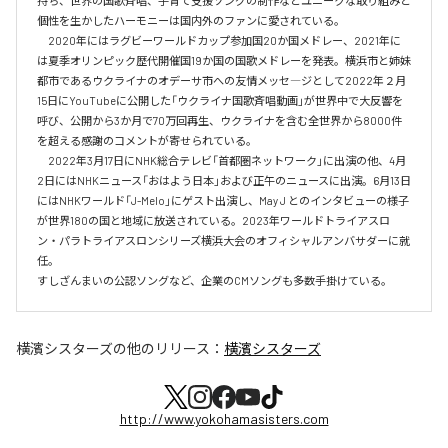
持ち、世界の国歌斉唱、子育て支援ソングの制作などユニークな取り組みと
個性を生かしたハーモニーは国内外のファンに愛されている。

　2020年にはラグビーワールドカップ参加国20か国メドレー、2021年に
は夏季オリンピック歴代開催国19か国の国歌メドレーを発表。横浜市と姉妹
都市であるウクライナのオデーサ市への友情メッセ―ジとして2022年２月
15日にYouTubeに公開した「ウクライナ国歌斉唱動画」が世界中で大反響を
呼び、公開から3か月で70万回再生、ウクライナを含む全世界から8000件
を超える感謝のコメントが寄せられている。

　2022年3月17日にNHK総合テレビ「首都圏ネットワーク」に出演の他、4月
2日にはNHKニュース「おはよう日本」および正午のニュースに出演。6月13日
にはNHKワールド「J-Melo」にゲスト出演し、May J とのインタビューの様子
が世界180の国と地域に放送されている。2023年ワールドトライアスロ
ン・パラトライアスロンシリーズ横浜大会のオフィシャルアンバサダーに就
任。

すしざんまいの公認ソングなど、企業のCMソングも多数手掛けている。
横濱シスターズ
の他のリリース：
横濱シスターズ
http://www.yokohamasisters.com