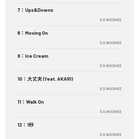
7
：
Ups&Downs
D.D.WOOKIEE
8
：
Moving On
D.D.WOOKIEE
9
：
Ice Cream
D.D.WOOKIEE
10
：
大丈夫 (feat. AKARI)
D.D.WOOKIEE
11
：
Walk On
D.D.WOOKIEE
12
：
1秒
D.D.WOOKIEE