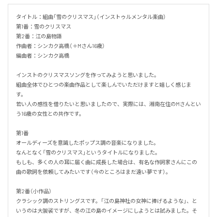
タイトル：組曲「雪のクリスマス」（インストゥルメンタル楽曲）

第1番：雪のクリスマス

第2番：江の島物語

作曲者：シンカク高橋（＋Mさん16歳）

編曲者：シンカク高橋

インストのクリスマスソングを作ってみようと思いました。

組曲全体でひとつの楽曲作品として楽しんでいただけますと嬉しく感じま
す。

若い人の感性を借りたいと思いましたので、実際には、湘南在住のMさんとい
う16歳の女性との共作です。

第1番

オールディーズを意識したポップス調の音楽になりました。

なんとなく「雪のクリスマス」というタイトルになりました。

もしも、多くの人の耳に届く曲に成長した場合は、有名な作詞家さんにこの
曲の歌詞を依頼してみたいです（今のところはまだ遠い夢です）。

第2番（小作品）

クラシック調のストリングスです。「江の島神社の女神に捧げるような」、と
いうのは大袈裟ですが、冬の江の島のイメージにしようとは試みました。そ