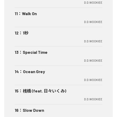
D.D.WOOKIEE
11
：
Walk On
D.D.WOOKIEE
12
：
1秒
D.D.WOOKIEE
13
：
Special Time
D.D.WOOKIEE
14
：
Ocean Grey
D.D.WOOKIEE
15
：
桟橋 (feat. 日々いくみ)
D.D.WOOKIEE
16
：
Slow Down