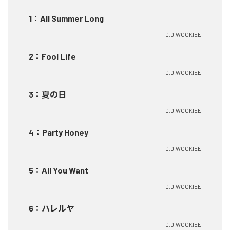
1
：
All Summer Long
D.D.WOOKIEE
2
：
Fool Life
D.D.WOOKIEE
3
：
夏の日
D.D.WOOKIEE
4
：
Party Honey
D.D.WOOKIEE
5
：
All You Want
D.D.WOOKIEE
6
：
ハレルヤ
D.D.WOOKIEE