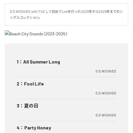
D.D.WOOKIEE with T'sとして初めてLiveを行った2023年から2025年までのシ
ングルコレクション。
1
：
All Summer Long
D.D.WOOKIEE
2
：
Fool Life
D.D.WOOKIEE
3
：
夏の日
D.D.WOOKIEE
4
：
Party Honey