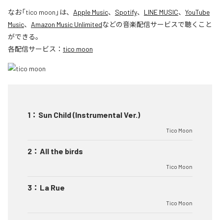
なお「
tico moon
」は、
Apple Music
、
Spotify
、
LINE MUSIC
、
YouTube
Music
、
Amazon Music Unlimited
などの音楽配信サービスで聴くこと
ができる。
各配信サービス：
tico moon
1
：
Sun Child (Instrumental Ver.)
Tico Moon
2
：
All the birds
Tico Moon
3
：
La Rue
Tico Moon