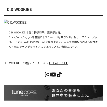
D.D.WOOKIEE
D.D.WOOKIEE 本名：梅沢恭平。東京都出身。

Rock,Funk,Reggaeを基盤にしたBeach city サウンド。丘サーフミュージッ
ク。Drums, SaxのT'sと共にLiveを盛り上げる。まるで南国旅行のようなウキ
ウキ感とアゲアゲなバイブスで溢れている。台湾のハーフ。
D.D.WOOKIEE
の他のリリース：
D.D.WOOKIEE