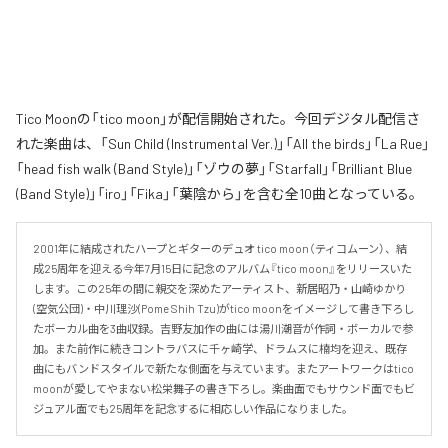
Tico Moonの「tico moon」が配信開始された。今回デジタル配信さ
れた楽曲は、「Sun Child (Instrumental Ver.)」「All the birds」「La Rue」
「head fish walk (Band Style)」「ゾウの夢」「Starfall」「Brilliant Blue
(Band Style)」「iro」「Fika」「葉陰から」を含む全10曲となっている。
2001年に結成されたハープとギターのデュオ tico moon（ティコムーン）、結
成25周年を迎える今年7月15日に記念のアルバム『tico moon』をリリースいた
します。この25年の間に親交を深めたアーティスト、新居昭乃・山崎ゆかり
(空気公団)・中川理沙(Pome Shih Tzu)がtico moonをイメージして書き下ろし
たボーカル曲を3曲収録。吉野友加作の曲には湯川潮音が作詞・ボーカルで参
加。また前作に続きコントラバスに千ヶ崎学、ドラムスに楠均を迎え、既存
曲にもバンドスタイルで新たな側面を与えています。またアートワークはtico 
moonが愛してやまない松栄舞子の書き下ろし。楽曲面でもサウンド面でもビ
ジュアル面でも25周年を記念するに相応しい作品になりました。