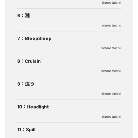
hirano taichi
6
：
漣
hirano taichi
7
：
BleepSleep
hirano taichi
8
：
Cruisin'
hirano taichi
9
：
違う
hirano taichi
10
：
Headlight
hirano taichi
11
：
Spill