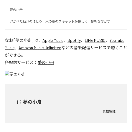
夢の小舟　

浮かべた幼さのほとり　木の葉のスキャットが優しく　髪をなびかす
なお「
夢の小舟
」は、
Apple Music
、
Spotify
、
LINE MUSIC
、
YouTube
Music
、
Amazon Music Unlimited
などの音楽配信サービスで聴くこと
ができる。
各配信サービス：
夢の小舟
1
：
夢の小舟
真舞絵陸