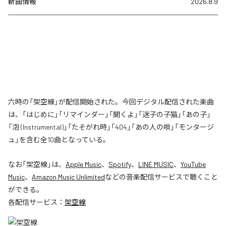
新曲情報
2026.8.9
六時の「架空線」が配信開始された。今回デジタル配信された楽曲
は、「はじめに」「リマインダー」「聞くよ」「迷子の子猫」「あの子」
「泡 (Instrumental)」「たそがれ時」「404」「あの人の唄」「モンタージ
ュ」を含む全10曲となっている。
なお「
架空線
」は、
Apple Music
、
Spotify
、
LINE MUSIC
、
YouTube
Music
、
Amazon Music Unlimited
などの音楽配信サービスで聴くこと
ができる。
各配信サービス：
架空線