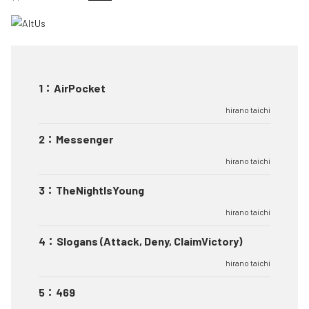
1
：
AirPocket
hirano taichi
2
：
Messenger
hirano taichi
3
：
TheNightIsYoung
hirano taichi
4
：
Slogans (Attack, Deny, ClaimVictory)
hirano taichi
5
：
469