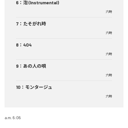
6
：
泡 (Instrumental)
六時
7
：
たそがれ時
六時
8
：
404
六時
9
：
あの人の唄
六時
10
：
モンタージュ
六時
a.m. 6:06