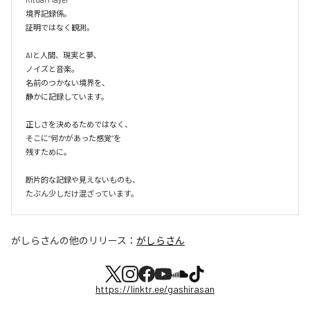
境界記録係。

証明ではなく観測。

AIと人間、現実と夢、

ノイズと音楽。

名前のつかない境界を、

静かに記録しています。

正しさを決めるためではなく、

そこに“何かがあった感覚”を

残すために。

断片的な記録や見えないものも、

たぶん少しだけ混ざっています。
がしらさん
の他のリリース：
がしらさん
https://linktr.ee/gashirasan