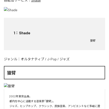
各配信サービス：
Shade
1
：
Shade
猿臂
ジャンル：
オルタナティブ
/
J-Pop
/
ジャズ
猿臂
2002年東京出身。

 都内を中心に活動する音楽家「猿臂」。

 ジャズ、ヒップホップ、クラシック、民族音楽、アンビエントなど多岐に渡