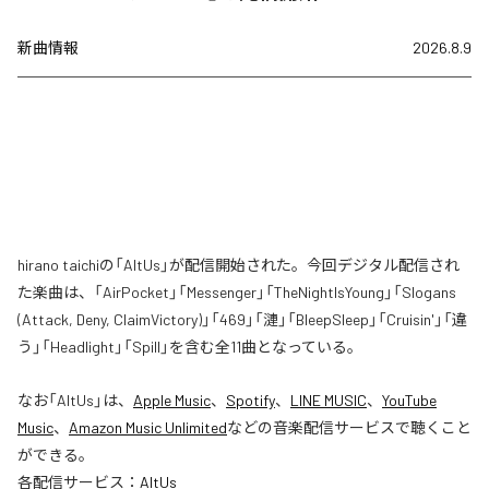
新曲情報
2026.8.9
hirano taichiの「AltUs」が配信開始された。今回デジタル配信され
た楽曲は、「AirPocket」「Messenger」「TheNightIsYoung」「Slogans
(Attack, Deny, ClaimVictory)」「469」「漣」「BleepSleep」「Cruisin'」「違
う」「Headlight」「Spill」を含む全11曲となっている。
なお「
AltUs
」は、
Apple Music
、
Spotify
、
LINE MUSIC
、
YouTube
Music
、
Amazon Music Unlimited
などの音楽配信サービスで聴くこと
ができる。
各配信サービス：
AltUs