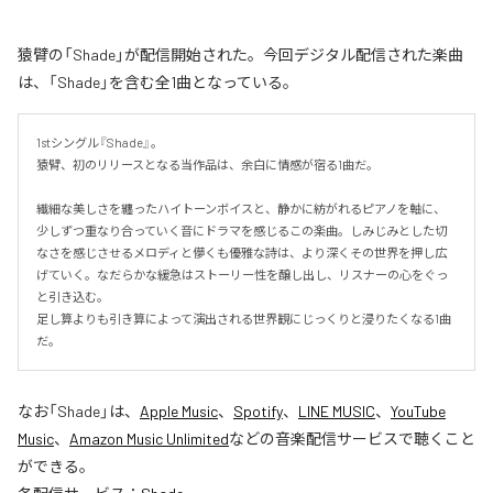
猿臂の「Shade」が配信開始された。今回デジタル配信された楽曲
は、「Shade」を含む全1曲となっている。
1stシングル『Shade』。

猿臂、初のリリースとなる当作品は、余白に情感が宿る1曲だ。

繊細な美しさを纏ったハイトーンボイスと、静かに紡がれるピアノを軸に、
少しずつ重なり合っていく音にドラマを感じるこの楽曲。しみじみとした切
なさを感じさせるメロディと儚くも優雅な詩は、より深くその世界を押し広
げていく。なだらかな緩急はストーリー性を醸し出し、リスナーの心をぐっ
と引き込む。

足し算よりも引き算によって演出される世界観にじっくりと浸りたくなる1曲
だ。
なお「
Shade
」は、
Apple Music
、
Spotify
、
LINE MUSIC
、
YouTube
Music
、
Amazon Music Unlimited
などの音楽配信サービスで聴くこと
ができる。