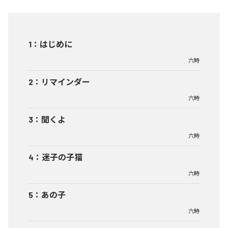
1
：
はじめに
六時
2
：
リマインダー
六時
3
：
聞くよ
六時
4
：
迷子の子猫
六時
5
：
あの子
六時