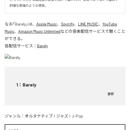
的確な素描のような感覚。
なお「
Barely
」は、
Apple Music
、
Spotify
、
LINE MUSIC
、
YouTube
Music
、
Amazon Music Unlimited
などの音楽配信サービスで聴くこと
ができる。
各配信サービス：
Barely
1
：
Barely
猿臂
ジャンル：
オルタナティブ
/
ジャズ
/
J-Pop