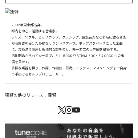
2002年東京都出身。 

都内を中心に活動する音楽家。

ジャズ、ソウル、ヒップホップ、クラシック、民族音楽など多岐に渡る音楽
から影響を受けた多様なサウンドスケープ。ポップスをベースにした楽曲
に、哀愁漂う歌声と叙情的な詩をのせ、唯一無二の世界観を構築する。

活動開始からわずか一年で、FUJI ROCK FESTIVAL ROOKIE A GOGO への出
演を果たす。

多様な楽器を操り、作詞、作編曲、演奏、ミックス、マスタリングまで自身
で手掛けるセルフプロデューサー。
猿臂
の他のリリース：
猿臂