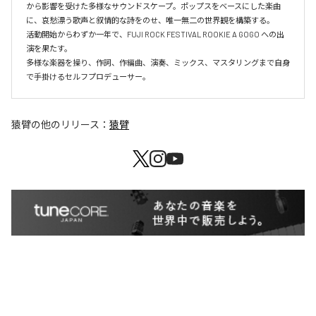
から影響を受けた多様なサウンドスケープ。ポップスをベースにした楽曲
に、哀愁漂う歌声と叙情的な詩をのせ、唯一無二の世界観を構築する。

活動開始からわずか一年で、FUJI ROCK FESTIVAL ROOKIE A GOGO への出
演を果たす。

多様な楽器を操り、作詞、作編曲、演奏、ミックス、マスタリングまで自身
で手掛けるセルフプロデューサー。
猿臂
の他のリリース：
猿臂