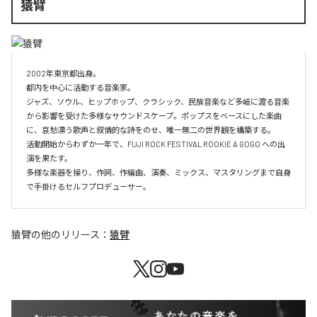
猿臂
2002年東京都出身。 

都内を中心に活動する音楽家。

ジャズ、ソウル、ヒップホップ、クラシック、民族音楽など多岐に渡る音楽
から影響を受けた多様なサウンドスケープ。ポップスをベースにした楽曲
に、哀愁漂う歌声と叙情的な詩をのせ、唯一無二の世界観を構築する。

活動開始からわずか一年で、FUJI ROCK FESTIVAL ROOKIE A GOGO への出
演を果たす。

多様な楽器を操り、作詞、作編曲、演奏、ミックス、マスタリングまで自身
で手掛けるセルフプロデューサー。
猿臂
の他のリリース：
猿臂