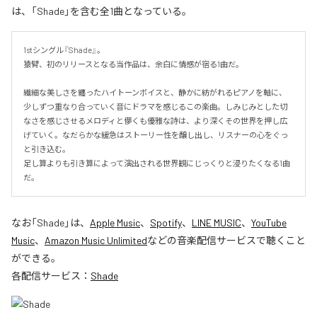
は、「Shade」を含む全1曲となっている。
1stシングル『Shade』。

猿臂、初のリリースとなる当作品は、余白に情感が宿る1曲だ。

繊細な美しさを纏ったハイトーンボイスと、静かに紡がれるピアノを軸に、
少しずつ重なり合っていく音にドラマを感じるこの楽曲。しみじみとした切
なさを感じさせるメロディと儚くも優雅な詩は、より深くその世界を押し広
げていく。なだらかな緩急はストーリー性を醸し出し、リスナーの心をぐっ
と引き込む。

足し算よりも引き算によって演出される世界観にじっくりと浸りたくなる1曲
だ。
なお「
Shade
」は、
Apple Music
、
Spotify
、
LINE MUSIC
、
YouTube
Music
、
Amazon Music Unlimited
などの音楽配信サービスで聴くこと
ができる。
各配信サービス：
Shade