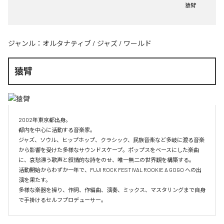
猿臂
ジャンル：
オルタナティブ
/
ジャズ
/
ワールド
猿臂
2002年東京都出身。 

都内を中心に活動する音楽家。

ジャズ、ソウル、ヒップホップ、クラシック、民族音楽など多岐に渡る音楽
から影響を受けた多様なサウンドスケープ。ポップスをベースにした楽曲
に、哀愁漂う歌声と叙情的な詩をのせ、唯一無二の世界観を構築する。

活動開始からわずか一年で、FUJI ROCK FESTIVAL ROOKIE A GOGO への出
演を果たす。

多様な楽器を操り、作詞、作編曲、演奏、ミックス、マスタリングまで自身
で手掛けるセルフプロデューサー。