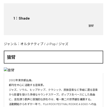
1
：
Shade
猿臂
ジャンル：
オルタナティブ
/
J-Pop
/
ジャズ
猿臂
2002年東京都出身。 

都内を中心に活動する音楽家。

ジャズ、ソウル、ヒップホップ、クラシック、民族音楽など多岐に渡る音楽
から影響を受けた多様なサウンドスケープ。ポップスをベースにした楽曲
に、哀愁漂う歌声と叙情的な詩をのせ、唯一無二の世界観を構築する。

活動開始からわずか一年で、FUJI ROCK FESTIVAL ROOKIE A GOGO への出