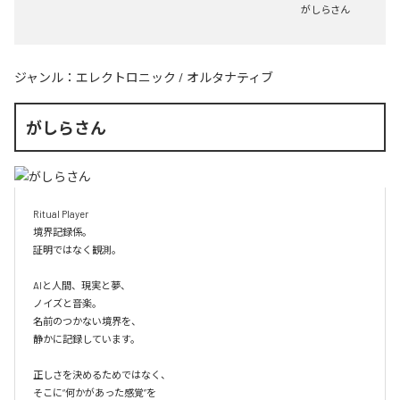
がしらさん
ジャンル：
エレクトロニック
/
オルタナティブ
がしらさん
Ritual Player

境界記録係。

証明ではなく観測。

AIと人間、現実と夢、

ノイズと音楽。

名前のつかない境界を、

静かに記録しています。

正しさを決めるためではなく、

そこに“何かがあった感覚”を
