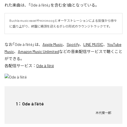
れた楽曲は、「Ode à l’été」を含む全1曲となっている。
Buchla music easelやminimoogとオーケストレーションによる反復から徐々
に盛り上がり、終盤に絶頂を迎えるボレロ形式のラウンジトラックです。
なお「
Ode à l’été
」は、
Apple Music
、
Spotify
、
LINE MUSIC
、
YouTube
Music
、
Amazon Music Unlimited
などの音楽配信サービスで聴くこと
ができる。
各配信サービス：
Ode à l’été
1
：
Ode à l’été
木代俊一郎