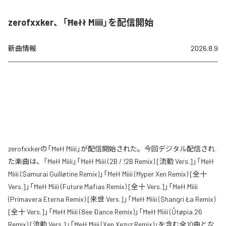
zerofxxker、「Ħełł Miiii」を配信開始
新曲情報
2026.8.9
zerofxxkerの「Ħełł Miiii」が配信開始された。今回デジタル配信され
た楽曲は、「Ħełł Miiii」「Ħełł Miiii (2B / !2B Remix) [流動 Vers.]」「Ħełł
Miiii ($amurai Guilløtine Remix)」「Ħełł Miiii (Ħyper Xen Remix) [全十
Vers.]」「Ħełł Miiii (Future Mafias Remix) [全十 Vers.]」「Ħełł Miiii
(Primavera Eterna Remix) [来世 Vers.]」「Ħełł Miiii ($hangri Ła Remix)
[全十 Vers.]」「Ħełł Miiii (8ee Ðance Remix)」「Ħełł Miiii (Ůtøpia 26
Remix) [流動 Vers.]」「Ħełł Miiii (Xen Xezuz Remix)」を含む全10曲とな