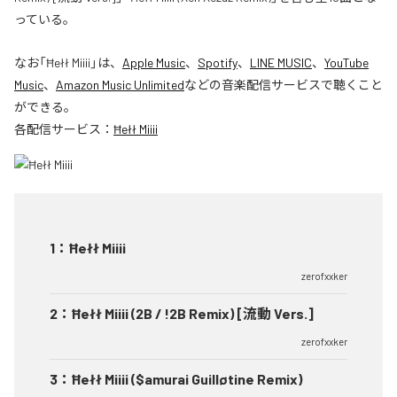
っている。
なお「
Ħełł Miiii
」は、
Apple Music
、
Spotify
、
LINE MUSIC
、
YouTube
Music
、
Amazon Music Unlimited
などの音楽配信サービスで聴くこと
ができる。
各配信サービス：
Ħełł Miiii
1
：
Ħełł Miiii
zerofxxker
2
：
Ħełł Miiii (2B / !2B Remix) [流動 Vers.]
zerofxxker
3
：
Ħełł Miiii ($amurai Guilløtine Remix)