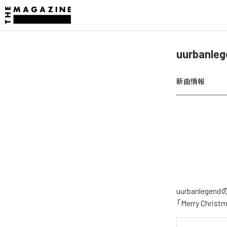
uurbanl
新曲情報
uurbanle
「Merry Ch