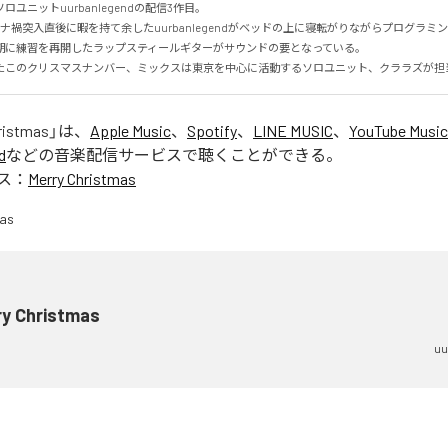
ユニットuurbanlegendの配信3作目。

ロナ禍突入直後に暇を持て余したuurbanlegendがベッドの上に寝転がりながらプログラミ
期に練習を再開したラップスティールギターがサウンドの要となっている。

たこのクリスマスナンバー、ミックスは東京を中心に活動するソロユニット、クララズが担
ristmas
」は、
Apple Music
、
Spotify
、
LINE MUSIC
、
YouTube Music
d
などの音楽配信サービスで聴くことができる。
ス：
Merry Christmas
ry Christmas
uu