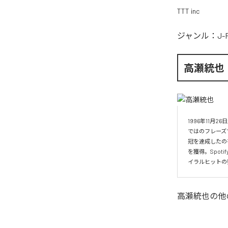
TTT inc
ジャンル：
J-
高瀬統也
1996年11
ではのフレーズ
冠を達成したの
を獲得。Spo
イラルヒットの
高瀬統也
の他