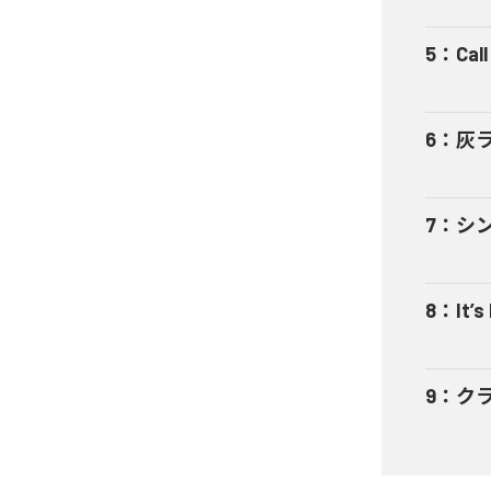
5
：
Cal
6
：
灰
7
：
シ
8
：
It’s
9
：
ク