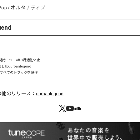
Pop
/
オルタナティブ
gend
開始　2007年8月活動休止

uurbanlegend

ですべてのトラックを製作
の他のリリース：
uurbanlegend