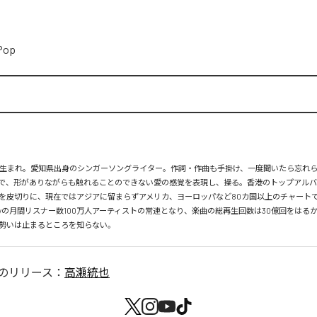
Pop
月26日生まれ。愛知県出身のシンガーソングライター。作詞・作曲も手掛け、一度聞いたら忘れ
で、形がありながらも触れることのできない愛の感覚を表現し、操る。香港のトップアルバ
を皮切りに、現在ではアジアに留まらずアメリカ、ヨーロッパなど80カ国以上のチャートで
tifyの月間リスナー数100万人アーティストの常連となり、楽曲の総再生回数は30億回をはる
勢いは止まるところを知らない。
のリリース：
高瀬統也