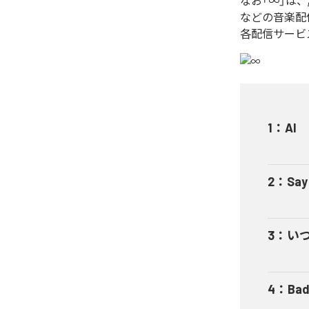
なお「
∞
」は、
などの音楽配
各配信サービ
1
：
AI
2
：
Say
3
：
い
4
：
Bad