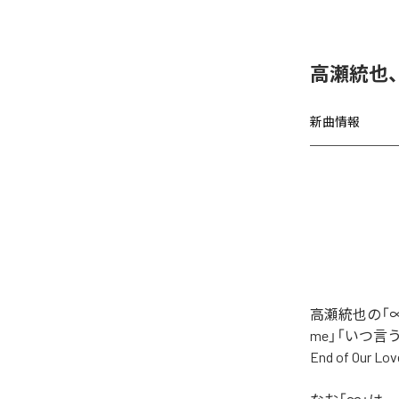
高瀬統也
新曲情報
高瀬統也の「∞
me」「いつ言う？」
End of O