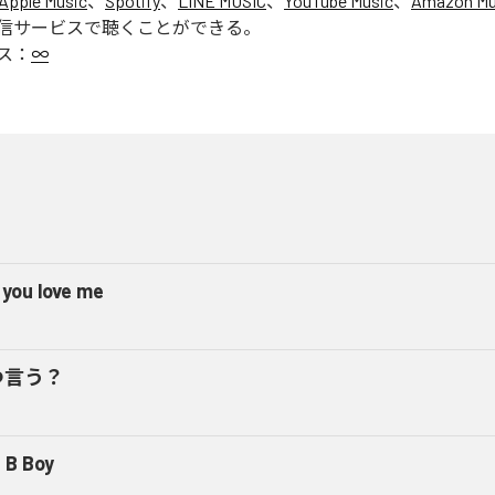
Apple Music
、
Spotify
、
LINE MUSIC
、
YouTube Music
、
Amazon Mus
信サービスで聴くことができる。
ス：
∞
 you love me
つ言う？
 B Boy