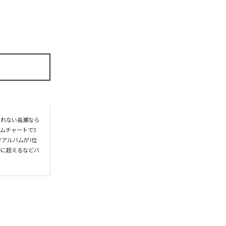
られない高瀬なら
ムチャートで3
アルバムが1位
かに超えるなどバ