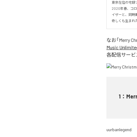
東京在住の宅録ソロ
2020年春、コ
イザーと、同時
奇しくも生まれ
なお「
Merry Ch
Music Unlimite
各配信サービ
1
：
Mer
uurbanlegend