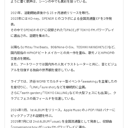
ように響く歌声は、シーンの中でも異彩を放っている。

2021年、活動開始直後から 23 ヶ月連続リリースを敢行。

2023年には KO-ney、SPENSR とのコラボによる全国流通盤 EP を2作発
表。

その中で SPENSR の EP に収録された「SPACE」が TOKYO FM パワープレイ 
に選出され、話題を集めた。

以降も DJ Mitsu The Beats、906/Nine-O-Six、TOSHIKI HAYASHI(%C) など、
国内屈指の HIPHOP ビートメイカーとの共ー作を重ね、歌モノとHIPHOPの
交差点を開拓。

また、アートワークでは国内外の人気イラストレーターと共に、音とビジュ
アルを往復する独自の世界観を提示している。

ライブでは、渋谷 WOMB でカルチャー型イベント「aweaking」を主催したの
を皮切りに、「LINK」「sure shot」などを継続的に企画。

さらに「earth garden」「TOKYO CALLING」などの大型フェスにも出演し、ク
ラブとフェスの両フィールドを往還している。

2024年11月、1st ALBUM をリリース。Apple Music の J-POP / R&B バナーに
ピックアップされ話題を呼ぶ。

2025年7月には 2nd ALBUM『usual』を全国流通盤として発表し、収録曲
「convenience boy」が Lucky FM パワープレイ に選出。
