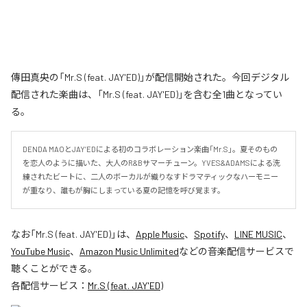
傳田真央の「Mr.S (feat. JAY'ED)」が配信開始された。今回デジタル
配信された楽曲は、「Mr.S (feat. JAY'ED)」を含む全1曲となってい
る。
DENDA MAOとJAY’EDによる初のコラボレーション楽曲「Mr.S」。夏そのもの
を恋人のように描いた、大人のR&Bサマーチューン。YVES&ADAMSによる洗
練されたビートに、二人のボーカルが織りなすドラマティックなハーモニー
が重なり、誰もが胸にしまっている夏の記憶を呼び覚ます。
なお「
Mr.S (feat. JAY'ED)
」は、
Apple Music
、
Spotify
、
LINE MUSIC
、
YouTube Music
、
Amazon Music Unlimited
などの音楽配信サービスで
聴くことができる。
各配信サービス：
Mr.S (feat. JAY'ED)