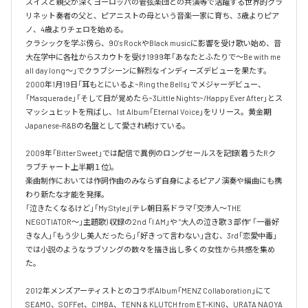
スイスと親交が深くヨーロッパの管弦楽団との共演等で活躍する世界的クラ
リネット奏者の父と、ピアニストの母という音楽一家に育ち、3歳よりピア
ノ、4歳よりチェロを始める。

クラシックを学ぶ傍ら、90's RockやBlack musicに影響を受け歌い始め、音
大在学中に各社からスカウトを受け1999年「あなたとふたりで～Be with me 
all day long～」でクラブシーンに鮮烈なインディーズデビューを果たす。

2000年1月19日「耳もとにいるよ~Ring the Bells」でメジャーデビュー、
「Masquerade」「そして目が覚めたら~3Little Nights~/Happy Ever After」とス
マッシュヒットを飛ばし、1st Album「Eternal Voice」をリリース。黄金期
Japanese-R&Bの名盤として愛され続けている。

2009年「Bitter Sweet」では配信で異例のロングセールスを記録(着うたRク
ラブチャート上半期１位)。

楽曲制作においては作詞作曲のみならず自身によるピアノ演奏や編曲にも携
わり新たな才能を発揮。

「泣きたくなるけど」「My Style」(テレ朝日系ドラマ「交渉人～THE 
NEGOTIATOR～」主題歌) 収録の2nd 「I AM」や ”大人の泣き歌３部作” 「一番好
きな人」「もう少し美人だったら」「好きって言わない」含む、3rd「恋愛中毒」
では小説のようなラブソングの数々を描き出し多くの女性から共感を集め
た。

2012年メンズアーティストとのコラボAlbum「MENZ Collaboration」にて
SEAMO、SOFFet、CIMBA、TENN & KLUTCH from ET-KING、URATA NAOYA 