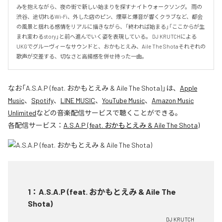
みを抱えながら、夜の街で新しい始まりを探すナイトウォークソング。 雨の
渋谷、途切れるWi-Fi、外した店のピン、煙草と爆音が響くクラブなど、都会
の風景と揺れる感情をリアルに描きながら、「終われば始まる」「ここからが生
まれ変わるstory」と前へ進んでいく姿を表現している。 DJ KRUTCHによる
UKGでグルーヴィーなサウンドと、おかもとえみ、Aile The Shotaそれぞれの
歌声が交差する、切なさと高揚感を併せ持った一曲。
なお「
A.S.A.P (feat. おかもとえみ & Aile The Shota)
」は、
Apple
Music
、
Spotify
、
LINE MUSIC
、
YouTube Music
、
Amazon Music
Unlimited
などの音楽配信サービスで聴くことができる。
各配信サービス：
A.S.A.P (feat. おかもとえみ & Aile The Shota)
1
：
A.S.A.P (feat. おかもとえみ & Aile The
Shota)
DJ KRUTCH