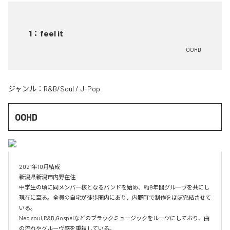
1
：
feel it
OOHD
ジャンル：
R&B/Soul
/
J-Pop
OOHD
2021年10月結成

新潟県新潟市内野在住

中学生の頃に同メンバー核となるバンドを始め、約9年間グルーヴを共にし
現在に至る。全員の自宅が徒歩圏内にあり、内野町で制作をほぼ完結させて
いる。

Neo soul,R&B,Gospelなどのブラックミュージックをルーツにしており、曲
の流れやグルーヴ感を重視している。
