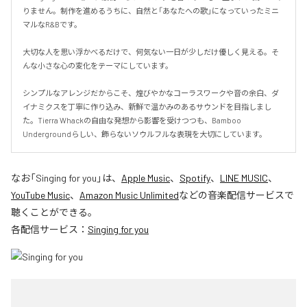
りません。制作を進めるうちに、自然と「あなたへの歌」になっていったミニ
マルなR&Bです。

大切な人を思い浮かべるだけで、何気ない一日が少しだけ優しく見える。そ
んな小さな心の変化をテーマにしています。

シンプルなアレンジだからこそ、煌びやかなコーラスワークや音の余白、ダ
イナミクスを丁寧に作り込み、新鮮で温かみのあるサウンドを目指しまし
た。Tierra Whackの自由な発想から影響を受けつつも、Bamboo 
Undergroundらしい、飾らないソウルフルな表現を大切にしています。
なお「
Singing for you
」は、
Apple Music
、
Spotify
、
LINE MUSIC
、
YouTube Music
、
Amazon Music Unlimited
などの音楽配信サービスで
聴くことができる。
各配信サービス：
Singing for you