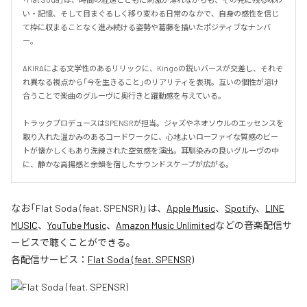
い・記憶、そして目まぐるしく移り変わる日常のなかで、自身の感性を信じ
て枠に収まることなく進み続ける姿勢や葛藤を描いたポジティブなナンバ
ー。

AKIRAによる文学性のあるリリックに、Kingoの鋭いバースが交差し、それぞ
れ異なる視点から「今を生きること」のリアリティを表現。互いの個性が溶け
合うことで楽曲のグルーヴに奥行きと躍動感を与えている。

トラックプロデュースはSPENSRが担当。ジャズやネオソウルのエッセンスを
取り入れた温かみのあるコードワークに、心地よいローファイな質感のビー
トが懐かしくもあり洗練された空気感を演出。耳馴染みの良いグルーヴの中
に、静かな高揚感と余韻を宿したサウンドスケープが広がる。
なお「
Flat Soda (feat. SPENSR)
」は、
Apple Music
、
Spotify
、
LINE
MUSIC
、
YouTube Music
、
Amazon Music Unlimited
などの音楽配信サ
ービスで聴くことができる。
各配信サービス：
Flat Soda (feat. SPENSR)