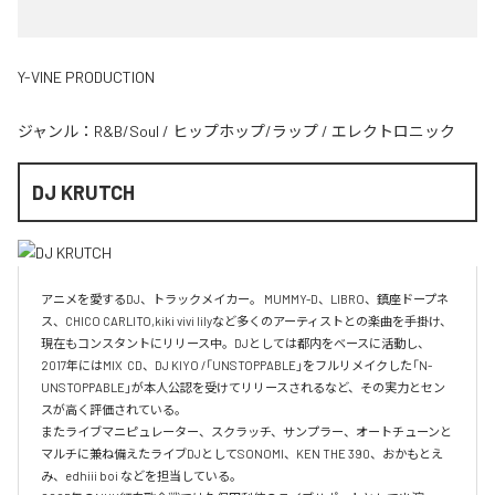
Y-VINE PRODUCTION
ジャンル：
R&B/Soul
/
ヒップホップ/ラップ
/
エレクトロニック
DJ KRUTCH
アニメを愛するDJ、トラックメイカー。 MUMMY-D、LIBRO、鎮座ドープネ
ス、CHICO CARLITO,kiki vivi lilyなど多くのアーティストとの楽曲を手掛け、
現在もコンスタントにリリース中。DJとしては都内をベースに活動し、
2017年にはMIX  CD、DJ KIYO /「UNSTOPPABLE」をフルリメイクした「N-
UNSTOPPABLE」が本人公認を受けてリリースされるなど、その実力とセン
スが高く評価されている。

またライブマニピュレーター、スクラッチ、サンプラー、オートチューンと
マルチに兼ね備えたライブDJとしてSONOMI、KEN THE 390、おかもとえ
み、edhiii boi などを担当している。
