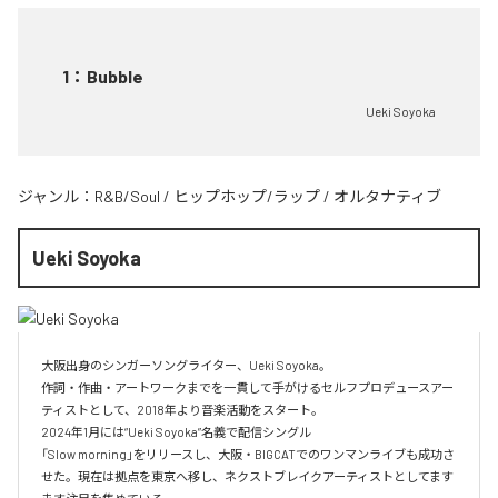
1
：
Bubble
Ueki Soyoka
ジャンル：
R&B/Soul
/
ヒップホップ/ラップ
/
オルタナティブ
Ueki Soyoka
大阪出身のシンガーソングライター、Ueki Soyoka。

作詞・作曲・アートワークまでを一貫して手がけるセルフプロデュースアー
ティストとして、2018年より音楽活動をスタート。

2024年1月には“Ueki Soyoka”名義で配信シングル

「Slow morning」をリリースし、大阪・BIGCATでのワンマンライブも成功さ
せた。現在は拠点を東京へ移し、ネクストブレイクアーティストとしてます