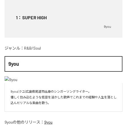
1
：
SUPER HIGH
9you
ジャンル：
R&B/Soul
9you
9you(クユ)広島県尾道市出身のシンガーソングライター。

優しく包み込むような低音を活かした歌声でこれまでの経験や人生を落とし
込んだリアルな楽曲を歌う。
9you
の他のリリース：
9you