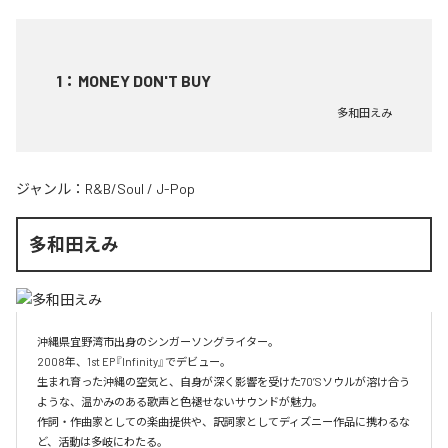
1
：
MONEY DON'T BUY
多和田えみ
ジャンル：
R&B/Soul
/
J-Pop
多和田えみ
沖縄県宜野湾市出身のシンガーソングライター。

2008年、1st EP『Infinity』でデビュー。

生まれ育った沖縄の空気と、自身が深く影響を受けた70’Sソウルが溶け合う
ような、温かみのある歌声と色褪せないサウンドが魅力。

作詞・作曲家としての楽曲提供や、訳詞家としてディズニー作品に携わるな
ど、活動は多岐にわたる。
