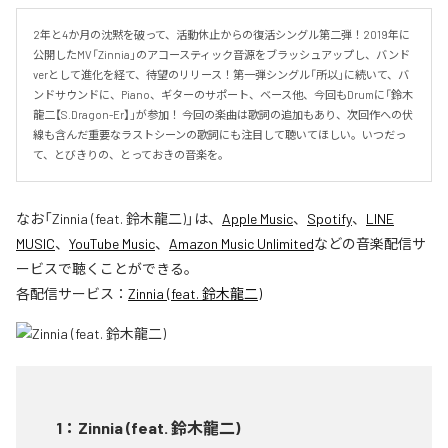
2年と4か月の沈黙を破って、活動休止からの復活シングル第二弾！2019年に
公開したMV「Zinnia」のアコースティック音源をブラッシュアップし、バンド
verとして進化を経て、待望のリリース！第一弾シングル「所以」に続いて、バ
ンドサウンドに、Piano、ギターのサポート、ベース他、今回もDrumに「鈴木
龍二【S.Dragon-Er】」が参加！ 今回の楽曲は歌詞の追加もあり、次回作への伏
線も含んだ重要なラストシーンの歌詞にも注目して聴いてほしい。いつだっ
て、とびきりの、とっておきの音楽を。
なお「
Zinnia (feat. 鈴木龍二)
」は、
Apple Music
、
Spotify
、
LINE
MUSIC
、
YouTube Music
、
Amazon Music Unlimited
などの音楽配信サ
ービスで聴くことができる。
各配信サービス：
Zinnia (feat. 鈴木龍二)
1
：
Zinnia (feat. 鈴木龍二)