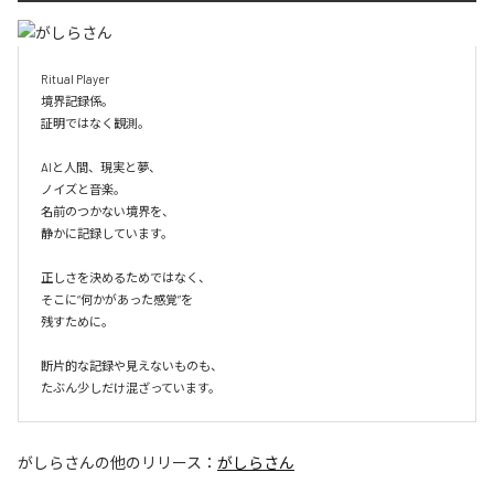
Ritual Player

境界記録係。

証明ではなく観測。

AIと人間、現実と夢、

ノイズと音楽。

名前のつかない境界を、

静かに記録しています。

正しさを決めるためではなく、

そこに“何かがあった感覚”を

残すために。

断片的な記録や見えないものも、

たぶん少しだけ混ざっています。
がしらさん
の他のリリース：
がしらさん