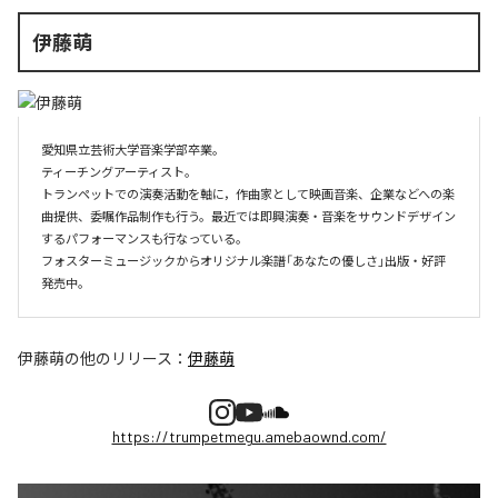
伊藤萌
愛知県立芸術大学音楽学部卒業。

ティーチングアーティスト。

トランペットでの演奏活動を軸に，作曲家として映画音楽、企業などへの楽
曲提供、委嘱作品制作も行う。最近では即興演奏・音楽をサウンドデザイン
するパフォーマンスも行なっている。

フォスターミュージックからオリジナル楽譜「あなたの優しさ」出版・好評
伊藤萌
の他のリリース：
伊藤萌
https://trumpetmegu.amebaownd.com/