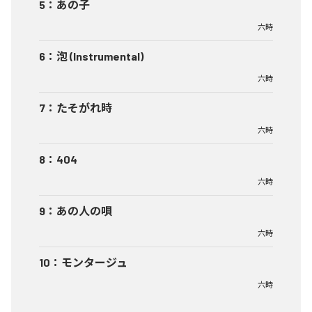
5
：
あの子
六時
6
：
泡 (Instrumental)
六時
7
：
たそがれ時
六時
8
：
404
六時
9
：
あの人の唄
六時
10
：
モンタージュ
六時