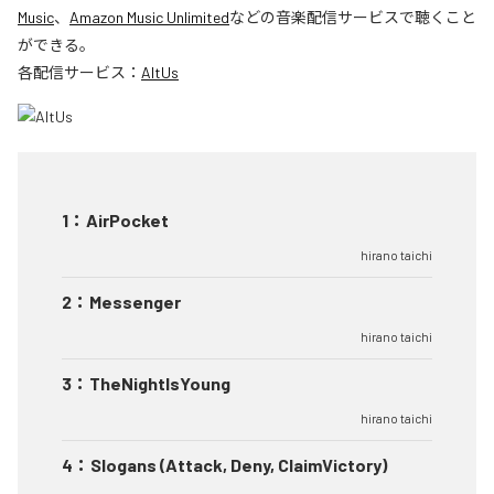
Music
、
Amazon Music Unlimited
などの音楽配信サービスで聴くこと
ができる。
各配信サービス：
AltUs
1
：
AirPocket
hirano taichi
2
：
Messenger
hirano taichi
3
：
TheNightIsYoung
hirano taichi
4
：
Slogans (Attack, Deny, ClaimVictory)