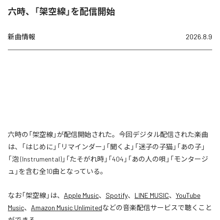
六時、「架空線」を配信開始
新曲情報
2026.8.9
六時の「架空線」が配信開始された。今回デジタル配信された楽曲
は、「はじめに」「リマインダー」「聞くよ」「迷子の子猫」「あの子」
「泡 (Instrumental)」「たそがれ時」「404」「あの人の唄」「モンタージ
ュ」を含む全10曲となっている。
なお「
架空線
」は、
Apple Music
、
Spotify
、
LINE MUSIC
、
YouTube
Music
、
Amazon Music Unlimited
などの音楽配信サービスで聴くこと
ができる。