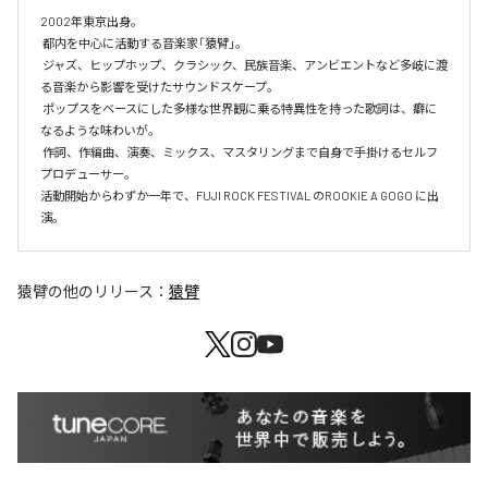
2002年東京出身。

 都内を中心に活動する音楽家「猿臂」。

 ジャズ、ヒップホップ、クラシック、民族音楽、アンビエントなど多岐に渡
る音楽から影響を受けたサウンドスケープ。

 ポップスをベースにした多様な世界観に乗る特異性を持った歌詞は、癖に
なるような味わいが。

 作詞、作編曲、演奏、ミックス、マスタリングまで自身で手掛けるセルフ
プロデューサー。

活動開始からわずか一年で、FUJI ROCK FESTIVAL のROOKIE A GOGO に出
演。
猿臂
の他のリリース：
猿臂