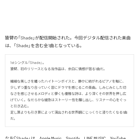
猿臂の「Shade」が配信開始された。今回デジタル配信された楽曲
は、「Shade」を含む全1曲となっている。
1stシングル『Shade』。

猿臂、初のリリースとなる当作品は、余白に情感が宿る1曲だ。

繊細な美しさを纏ったハイトーンボイスと、静かに紡がれるピアノを軸に、
少しずつ重なり合っていく音にドラマを感じるこの楽曲。しみじみとした切
なさを感じさせるメロディと儚くも優雅な詩は、より深くその世界を押し広
げていく。なだらかな緩急はストーリー性を醸し出し、リスナーの心をぐっ
と引き込む。

足し算よりも引き算によって演出される世界観にじっくりと浸りたくなる1曲
だ。
なお「
Shade
」は、
Apple Music
、
Spotify
、
LINE MUSIC
、
YouTube