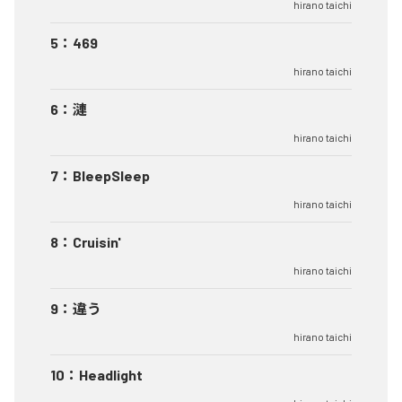
hirano taichi
5
：
469
hirano taichi
6
：
漣
hirano taichi
7
：
BleepSleep
hirano taichi
8
：
Cruisin'
hirano taichi
9
：
違う
hirano taichi
10
：
Headlight