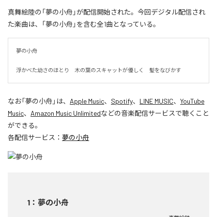
真舞絵陸の「夢の小舟」が配信開始された。今回デジタル配信され
た楽曲は、「夢の小舟」を含む全1曲となっている。
夢の小舟　

浮かべた幼さのほとり　木の葉のスキャットが優しく　髪をなびかす
なお「
夢の小舟
」は、
Apple Music
、
Spotify
、
LINE MUSIC
、
YouTube
Music
、
Amazon Music Unlimited
などの音楽配信サービスで聴くこと
ができる。
各配信サービス：
夢の小舟
1
：
夢の小舟