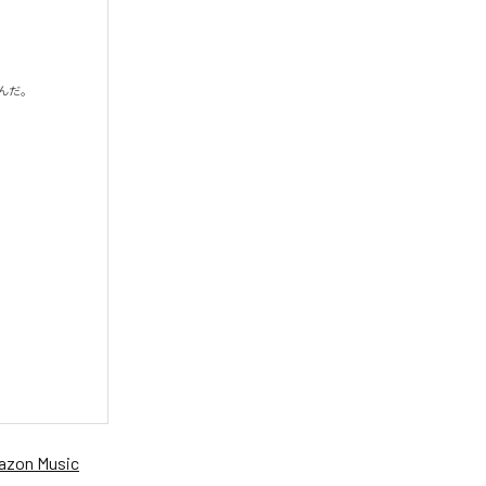
だ。

zon Music