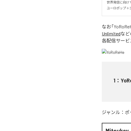
世界発信に向けて新
ユーロポップ＋
なお「
YoRoRe
Unlimited
など
各配信サービ
1
：
YoR
ジャンル：
ポ
Mitsukey