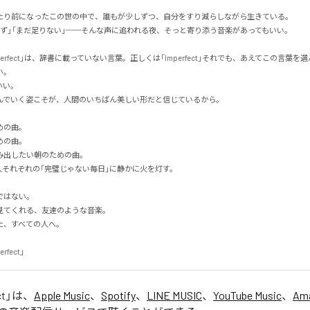
たり前になったこの世の中で、誰もが少しずつ、自分をすり減らしながら生きている。

ず」「まだ足りない」──そんな声に追われる夜、そっと寄り添う音楽があってもいい。

erfect」は、辞書に載っていない言葉。正しくは「Imperfect」それでも、あえてこの言葉を選ん


。

でいく姿こそが、人間のいちばん美しい形だと信じているから。

の曲。

の曲。

出したい朝のための曲。

人それぞれの「完璧じゃない毎日」に静かに火を灯す。

はない。

てくれる、友達のような音楽。

すべての人へ。

erfect」
ct
」は、
Apple Music
、
Spotify
、
LINE MUSIC
、
YouTube Music
、
Ama