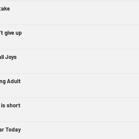
take
t give up
ll Joys
ng Adult
 is short
ar Today