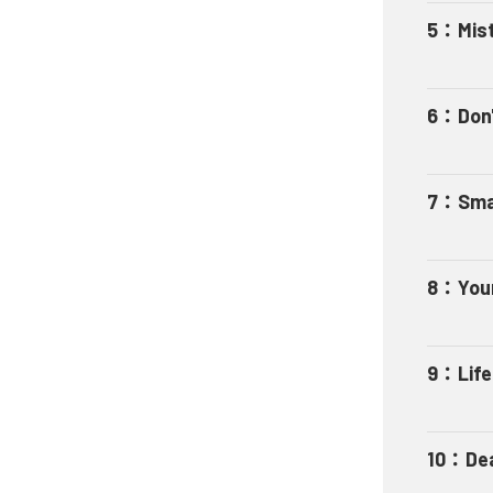
5
：
Mis
6
：
Don'
7
：
Sma
8
：
You
9
：
Life
10
：
De