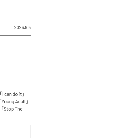
2026.8.6
n do it」
「Young Adult」
e」「Stop The