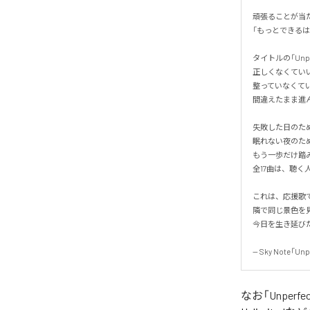
頑張ることが当
「もっとできるは
タイトルの「Unp
正しくなくていい。
整っていなくていい
間違えたまま進ん
失敗した日のため
眠れない夜のため
もう一歩だけ踏み
全17曲は、聴く
これは、応援歌で
隣で同じ景色を見
今日を生き延びた、
-- Sky Note「Unp
なお「
Unperfe