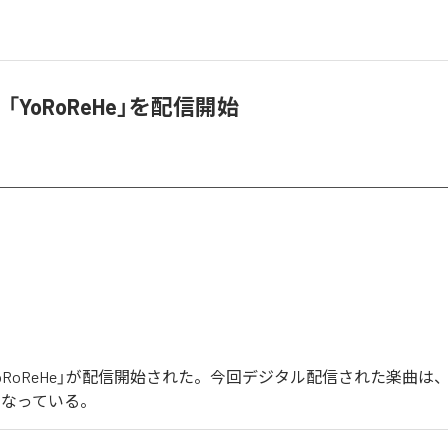
y、「YoRoReHe」を配信開始
の「YoRoReHe」が配信開始された。今回デジタル配信された楽曲は、「Y
となっている。