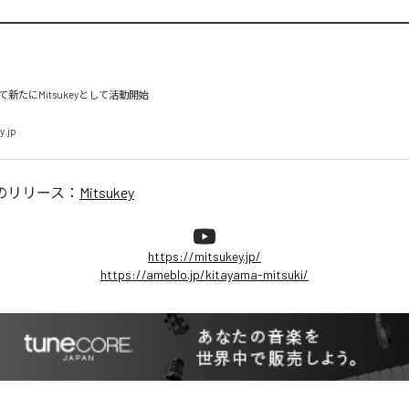
新たにMitsukeyとして活動開始

y.jp
のリリース：
Mitsukey
https://mitsukey.jp/
https://ameblo.jp/kitayama-mitsuki/