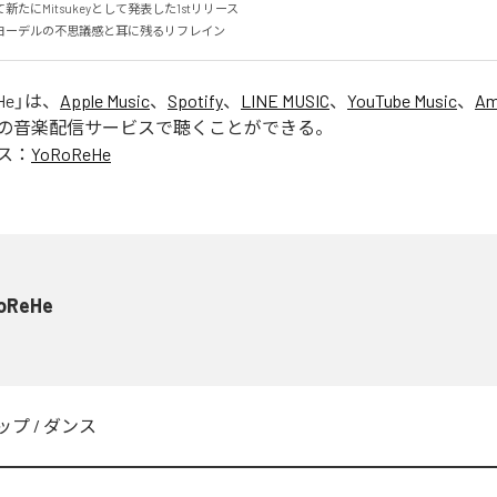
たにMitsukeyとして発表した1stリリース

ヨーデルの不思議感と耳に残るリフレイン
He
」は、
Apple Music
、
Spotify
、
LINE MUSIC
、
YouTube Music
、
Am
の音楽配信サービスで聴くことができる。
ス：
YoRoReHe
oReHe
ップ
/
ダンス