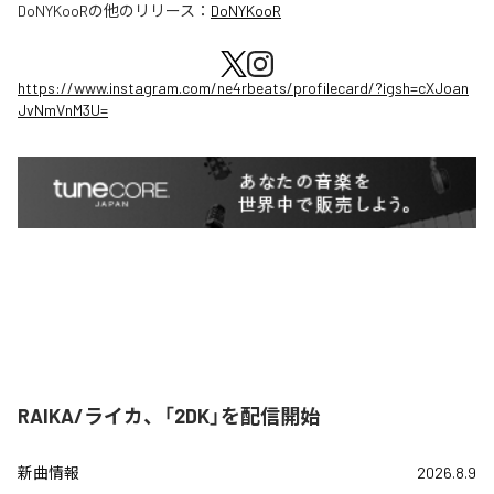
DoNYKooR
の他のリリース：
DoNYKooR
https://www.instagram.com/ne4rbeats/profilecard/?igsh=cXJoan
JvNmVnM3U=
RAIKA/ライカ、「2DK」を配信開始
新曲情報
2026.8.9