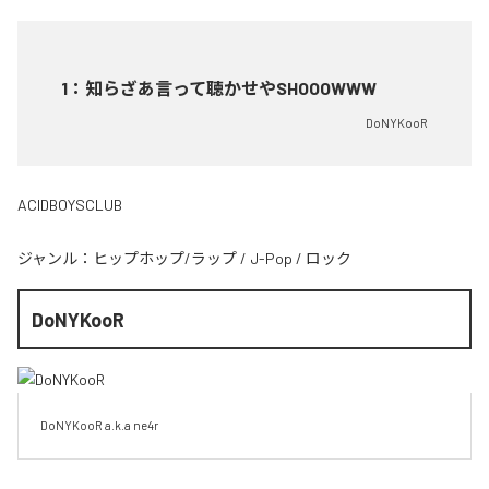
1
：
知らざあ言って聴かせやSHOOOWWW
DoNYKooR
ACIDBOYSCLUB
ジャンル：
ヒップホップ/ラップ
/
J-Pop
/
ロック
DoNYKooR
DoNYKooR a.k.a ne4r