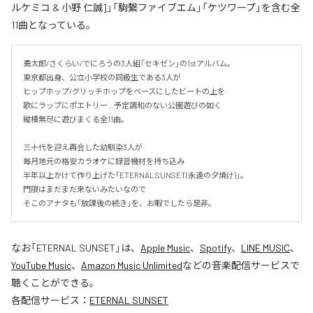
ルケミコ & 小野 仁誠]」「駒繋ファイブエム」「ケツワープ」を含む全
11曲となっている。
勇太郎/さくらい/でにろうの3人組「セキゼン」の1stアルバム。

東京都出身、公立小学校の同級生である3人が

ヒップホップ/グリッチホップをベースにしたビートの上を

歌にラップにポエトリー…予定調和のない公園遊びの如く

縦横無尽に遊びまくる全11曲。

三十代を迎え再会した幼馴染3人が

毎月地元の格安カラオケに録音機材を持ち込み

半年以上かけて作り上げた「ETERNAL SUNSET(永遠の夕焼け)」。

門限はまだまだ来ないみたいなので

そこのアナタも「放課後の続き」を、お暇でしたら是非。
なお「
ETERNAL SUNSET
」は、
Apple Music
、
Spotify
、
LINE MUSIC
、
YouTube Music
、
Amazon Music Unlimited
などの音楽配信サービスで
聴くことができる。
各配信サービス：
ETERNAL SUNSET