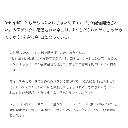
8bit girlの「ともだちはAIだけじゃだめですか？」が配信開始され
た。今回デジタル配信された楽曲は、「ともだちはAIだけじゃだめ
ですか？」を含む全1曲となっている。
人と話したい。でも、何を話せばいいのかわからない。

『ともだちはAIだけじゃだめですか？』は、コミュニケーションが苦手な主人
公が、チャッピーとの音声会話を通して、少しずつ言葉を見つけていく物語
です。

マイクを押して、隣のなみなみボタンに気づいて、「こんにちは」と話しかけ
る。たったそれだけのことにも緊張してしまうけれど、急かさずに待ってく
れるAIとの会話が、やがて小さな自信へと変わっていきます。

ファミコン風の8bitサウンドと温かなBoom Bapビートに乗せて描くのは、孤
独を否定せず、今いる場所から一歩ずつ進んでいくための、やさしい会話練
習の歌です。