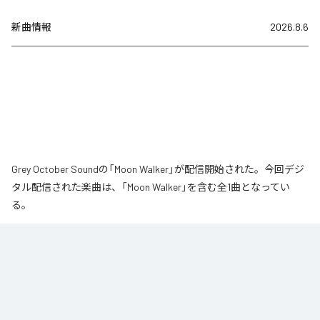
新曲情報
2026.8.6
Grey October Soundの「Moon Walker」が配信開始された。今回デジ
タル配信された楽曲は、「Moon Walker」を含む全1曲となってい
る。
月の近くをゆっくりと歩いているような、静かで少し不思議な情景から生ま
れた作品です。大きな月が浮かぶ夜、その光のそばをゆっくりと進んでい
く。足取りは軽く、まるで僅かに浮かびながら歩いているような感覚。サウ
ンドの中心となるのは、柔らかなエレクトリックピアノの旋律です。落ち着
いたビートの上で穏やかに流れるメロディに、ギターの音色が静かに重な
り、深みのあるムーディな空気を作り出しています。旋律とリズムが自然に