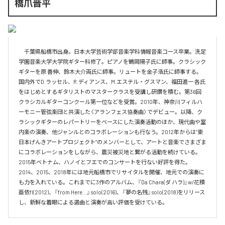
橋爪晋平
　千葉県船橋市出身。日本大学芸術学部音楽学科情報音楽コース卒業。洗足
学園音楽大学大学院ギター科修了。ピアノを鶴岡陽子氏に師事。クラシック
ギターを原 善伸、鈴木大介両氏に師事。リュートを金子浩氏に師事する。
国内外でD.ラッセル、R.ディアンス、M.エステル・グスマン、福田進一 各氏
をはじめとするギタリストのマスタークラスを受講し研鑽を積む。第36回
クラシカルギターコンクール第一位などを受賞。2010年、神奈川フィルハ
ーモニー管弦楽団と共演した〈アランフェス協奏曲〉でデビュー。以降、ク
ラシックギターのレパートリーをベースにした演奏活動のほか、現代曲や室
内楽の演奏、他ジャンルとのコラボレーションも行なう。2012年からは“東
日本げんきアートプロジェクト”のメンバーとして、アートと音楽でさまざま
にコラボレーションをしながら、震災被災地と繋がる活動を続けている。
2015年ベトナム、ハノイとフエでのコンサートを行ない好評を得た。
2014、2015、2018年には地元船橋市でリサイタルを開催、地元での演奏に
も力を入れている。これまでに3作のアルバム、『Da Chara(ダ ハラ)』w/花積
亜依fl(2012)、『from Here...』solo(2016)、『夢の名残』solo(2018)をリリース
し、新鮮な着眼による選曲と演奏が高い評価を受けている。 