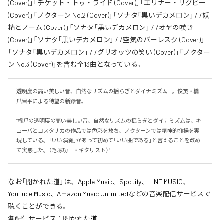
(Cover)」「チケット・トゥ・ライド (Cover)」「エリナー・リグビー
(Cover)」「ノクターン No.2 (Cover)」「ソナタ「黒いデカメロン」 / /妖
精とノーム (Cover)」「ソナタ「黒いデカメロン」 / /オヤの嘆き
(Cover)」「ソナタ「黒いデカメロン」 / /空気のバーレスク (Cover)」
「ソナタ「黒いデカメロン」 / /グリオッツの笑い (Cover)」「ノクター
ン No.3 (Cover)」を含む全13曲となっている。
透明度の高い美しい音、自然なリズムの揺らぎとダイナミズム…。俊英・橋
爪晋平による待望の新録音。

“橋爪の透明度の高い美しい音、自然なリズムの揺らぎとダイナミズムは、キ
ューバとコスタリカの作品では色彩を放ち、ノクターンでは精神的抑揚を実
現している。「いい演奏」があって初めて「いい曲である」と言えることを改め
て実感した。（毛塚功一・ギタリスト）”
なお「
開かれた道
」は、
Apple Music
、
Spotify
、
LINE MUSIC
、
YouTube Music
、
Amazon Music Unlimited
などの音楽配信サービスで
聴くことができる。
各配信サービス：
開かれた道