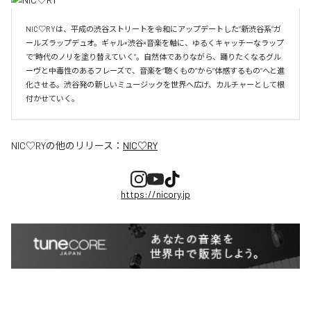
NIC♡RYは、平成の渋谷ストリートを令和にアップデートした“新渋谷系”ガ
ールズラップデュオ。ギャル×渋谷×音楽を軸に、ゆるくキャッチーなラップ
で“時代のノリを塗り替えていく”。自然体でありながら、踊りたくなるグル
ーヴと中毒性のあるフレーズで、音楽を“聴くもの”から“体感するもの”へと進
化させる。渋谷発の新しいミュージックを世界へ広げ、カルチャーとして根
付かせていく。
NIC♡RY
の他のリリース：
NIC♡RY
https://nicory.jp