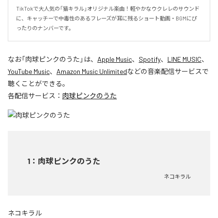
TikTokで大人気の「猫キラル」オリジナル楽曲！軽やかなウクレレのサウンド
に、キャッチーで中毒性のあるフレーズが耳に残るショート動画・BGMにぴ
ったりのナンバーです。
なお「
肉球ピンクのうた
」は、
Apple Music
、
Spotify
、
LINE MUSIC
、
YouTube Music
、
Amazon Music Unlimited
などの音楽配信サービスで
聴くことができる。
各配信サービス：
肉球ピンクのうた
1
：
肉球ピンクのうた
ネコキラル
ネコキラル