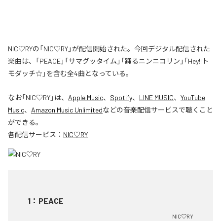
NIC♡RYの「NIC♡RY」が配信開始された。今回デジタル配信された
楽曲は、「PEACE」「サマグッタイム」「踊るニンニコリン」「Hey!!ト
モダッチ☆」を含む全4曲となっている。
なお「
NIC♡RY
」は、
Apple Music
、
Spotify
、
LINE MUSIC
、
YouTube
Music
、
Amazon Music Unlimited
などの音楽配信サービスで聴くこと
ができる。
各配信サービス：
NIC♡RY
1
：
PEACE
NIC♡RY