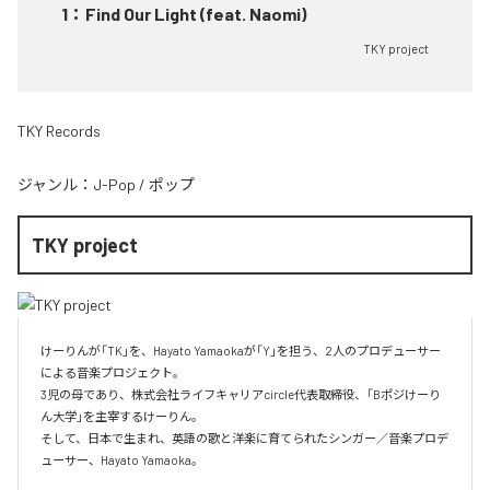
1
：
Find Our Light (feat. Naomi)
TKY project
TKY Records
ジャンル：
J-Pop
/
ポップ
TKY project
けーりんが「TK」を、Hayato Yamaokaが「Y」を担う、2人のプロデューサー
による音楽プロジェクト。

3児の母であり、株式会社ライフキャリアcircle代表取締役、「Bポジけーり
ん大学」を主宰するけーりん。

そして、日本で生まれ、英語の歌と洋楽に育てられたシンガー／音楽プロデ
ューサー、Hayato Yamaoka。
