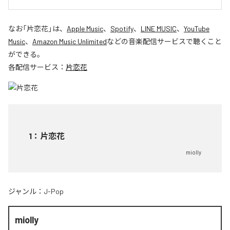
なお「
片恋花
」は、
Apple Music
、
Spotify
、
LINE MUSIC
、
YouTube
Music
、
Amazon Music Unlimited
などの音楽配信サービスで聴くこと
ができる。
各配信サービス：
片恋花
1
：
片恋花
miolly
ジャンル：
J-Pop
miolly