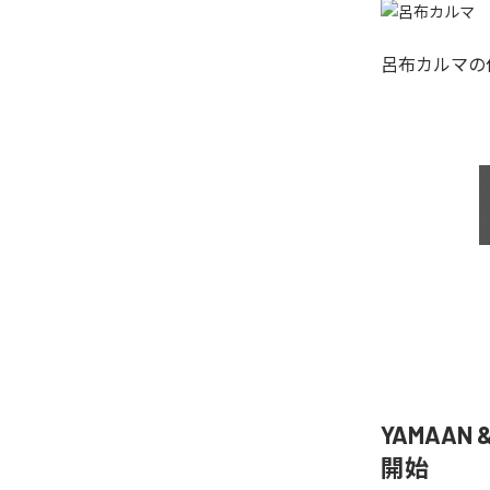
呂布カルマ
の
YAMAAN 
開始