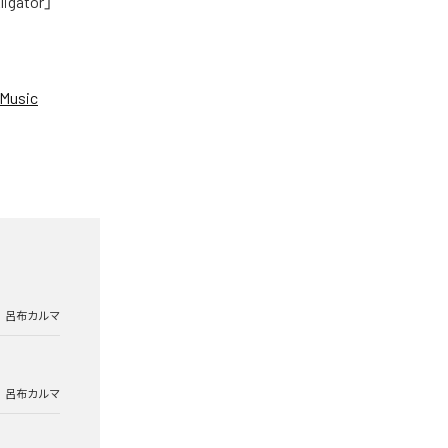
tor」
Music
呂布カルマ
呂布カルマ