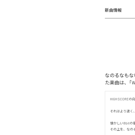
新曲情報
なのるなもないの
た楽曲は、「WAR
HIGH SCORE
それはより速く、
懐かしい8bit
その上を、なのる