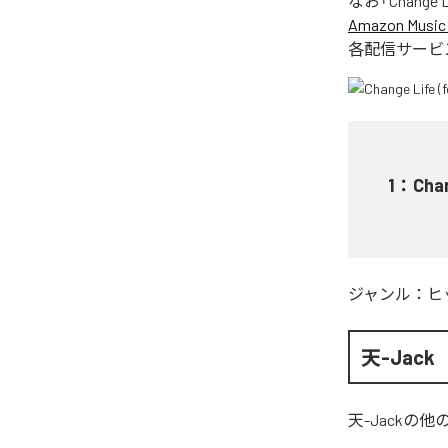
なお「
Change Li
Amazon Music 
各配信サービ
1
：
Chan
ジャンル：
ヒ
天-Jack
天-Jack
の他