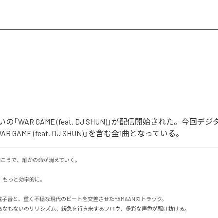
「WAR GAME (feat. DJ SHUN)」が配信開始された。今回
 GAME (feat. DJ SHUN)」を含む全1曲となっている。
の向こうで、誰かの命が消えていく。

もっと効率的に。

の電子音と、重く不穏な現代のビートを交差させたYAMAANのトラック。

なもないのリリシズム、緩急を行き来するフロウ、多彩な声色が駆け抜ける。
