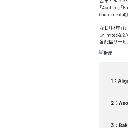
呂布カルマの「
「Asotaro」「Bak
(Instrume
なお「
財産
」
Unlimited
など
各配信サービ
1
：
Alig
2
：
Aso
3
：
Bak