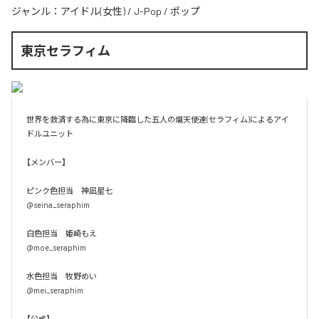
ジャンル：
アイドル(女性)
/
J-Pop
/
ポップ
東京セラフィム
世界を救済する為に東京に降臨した五人の熾天使達(セラフィム)によるアイ
ドルユニット

【メンバー】

ピンク色担当　神凪星七

@seina_seraphim

白色担当　姫崎もえ

@moe_seraphim

水色担当　牧野めい

@mei_seraphim

【公式】
