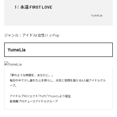
1
：
永遠 FIRST LOVE
YumeLia
ジャンル：
アイドル(女性)
/
J-Pop
YumeLia
「夢のような時間を、あなたに。」

毎日の中で少し疲れた心を照らし、元気と笑顔を届ける6人組アイドルグル
ープ。

アイドルプロジェクト「Puff'L³ Project」より誕生

長南舞プロデュースアイドルグループ