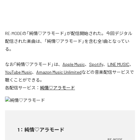
RE:MODEの「純情♡アラモード」が配信開始された。今回デジタル
配信された楽曲は、「純情♡アラモード」を含む全1曲となってい
る。
なお「
純情♡アラモード
」は、
Apple Music
、
Spotify
、
LINE MUSIC
、
YouTube Music
、
Amazon Music Unlimited
などの音楽配信サービスで
聴くことができる。
各配信サービス：
純情♡アラモード
1
：
純情♡アラモード
RE:MODE