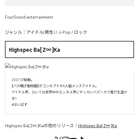
FourSound entertainment
ジャンル：
アイドル(男性)
/
J-Pop
/
ロック
Highspec Ba[Z∞]Ka
2021.07始動。

【バカ騒ぎ動物園】がコンセプトの5人組メンズアイドル。

アイドル界、ひいては世界中のエンタメ界にデッカいバズーカで風穴を空け
る!!

#はいばず
Highspec Ba[Z∞]Ka
の他のリリース：
Highspec Ba[Z∞]Ka