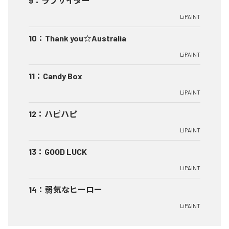
9
：
ラブサイダー
LiPAINT
10
：
Thank you☆Australia
LiPAINT
11
：
Candy Box
LiPAINT
12
：
ハピハピ
LiPAINT
13
：
GOOD LUCK
LiPAINT
14
：
弱気なヒーロー
LiPAINT