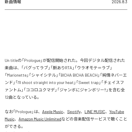
新曲情報
2026.8.3
Un titleの「Prologue」が配信開始された。今回デジタル配信された
楽曲は、「バグってラブ」「脈ありRTA」「ウラオモテ＝ラブ」
「Marionette」「シャイシテル」「BICHA BICHA BEACH」「純情ネバーエ
ンド」「I’ll shoot straight into your heat」「Sweet trap」「チェイスフ
ァントム」「ココロユクマデ」「ジャンボにジャンボリー!!」を含む全
12曲となっている。
なお「
Prologue
」は、
Apple Music
、
Spotify
、
LINE MUSIC
、
YouTube
Music
、
Amazon Music Unlimited
などの音楽配信サービスで聴くこと
ができる。