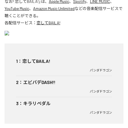
なお「
恋してBAILA!
」は、
Apple Music
、
Spotify
、
LINE MUSIC
、
YouTube Music
、
Amazon Music Unlimited
などの音楽配信サービスで
聴くことができる。
各配信サービス：
恋してBAILA!
1
：
恋してBAILA!
パンダドラゴン
2
：
エビバデDASH!!
パンダドラゴン
3
：
キラリペダル
パンダドラゴン