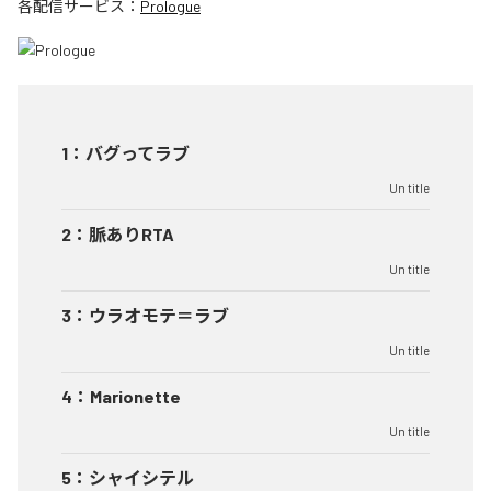
各配信サービス：
Prologue
1
：
バグってラブ
Un title
2
：
脈ありRTA
Un title
3
：
ウラオモテ＝ラブ
Un title
4
：
Marionette
Un title
5
：
シャイシテル