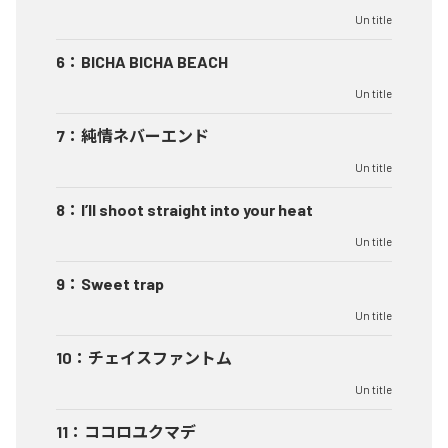
Un title
6
：
BICHA BICHA BEACH
Un title
7
：
純情ネバーエンド
Un title
8
：
I’ll shoot straight into your heat
Un title
9
：
Sweet trap
Un title
10
：
チェイスファントム
Un title
11
：
ココロユクマデ