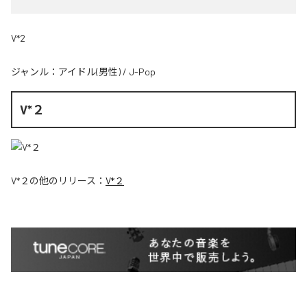
V*2
ジャンル：
アイドル(男性)
/
J-Pop
V*２
V*２
の他のリリース：
V*２