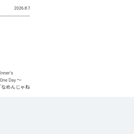
2026.8.7
er's
One Day ～
.V.S.」「なめんじゃね
をテーマに制作され
IYOが収監中にリリ
言うファンの声