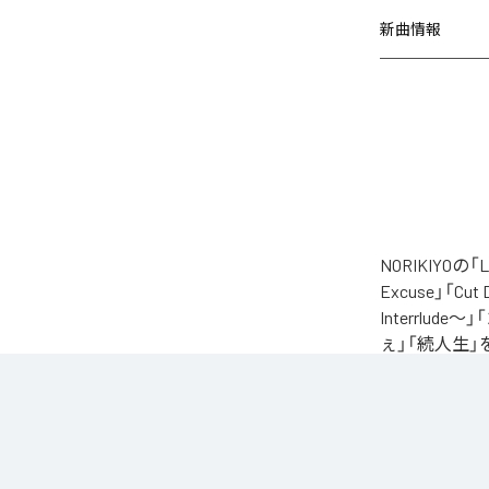
新曲情報
NORIKIYO
Excuse」「Cut
Interrlude～」
ぇ」「続人生」
自身が難病に罹患し
たアルバム。タイトル
ースされる予定
に応える形でリ