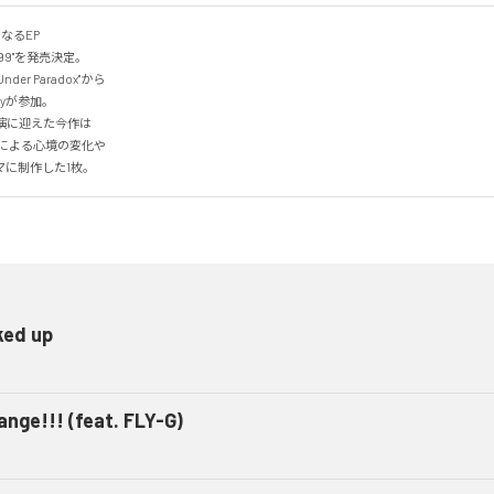
なるEP

999"を発売決定。

r Paradox"から

Wayが参加。

演に迎えた今作は

による心境の変化や

マに制作した1枚。
ked up
ange!!! (feat. FLY-G)