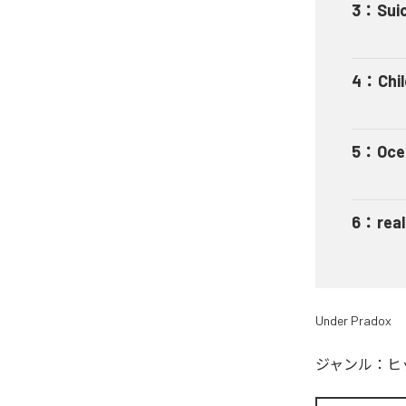
3
：
Sui
4
：
Chi
5
：
Oce
6
：
real
Under Pradox
ジャンル：
ヒ