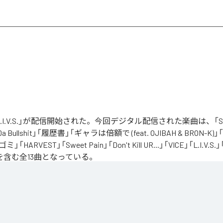
の「L.I.V.S.」が配信開始された。今回デジタル配信された楽曲は、「Sinn
 Da Bullshit」「履歴書」「ギャラは倍額で (feat. OJIBAH & BRON-K)」「
「ゴミ」「HARVEST」「Sweet Pain」「Don't Kill UR...」「VICE」「L.I
を含む全13曲となっている。
、自分のこれまでの人生と未来を改めて考え直したタイミングに「Life Is Very Short」
の「L.I.V.S.」はLife Is Very Shortの頭文字を取ったものである。今作は本来、NORIK
だった作品であり、予定より早く出所が叶った為、お蔵入りになりそうだったが聴きたいと
リースが決定したキャリア12枚目のアルバムとなってる。