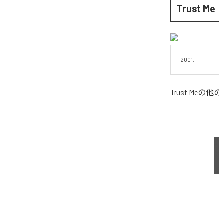
Trust Me
2001.
Trust Me
の他