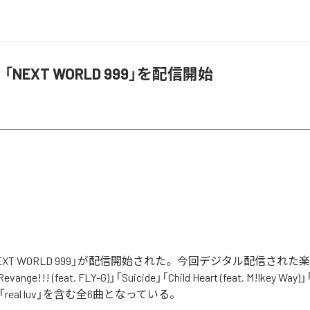
e、「NEXT WORLD 999」を配信開始
の「NEXT WORLD 999」が配信開始された。今回デジタル配信された
vange!!! (feat. FLY-G)」「Suicide」「Child Heart (feat. M!lkey Way)
CHi)」「real luv」を含む全6曲となっている。