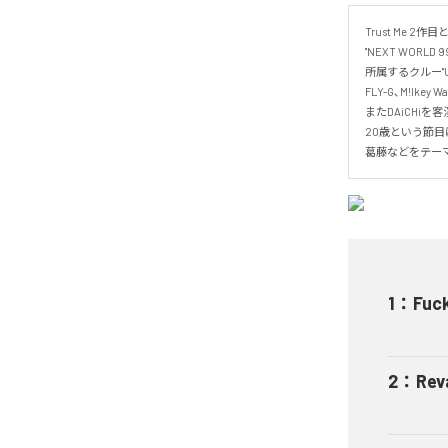
Trust Me 2作目と
"NEXT WORLD 
所属するクルー"Unde
FLY-G､M!lkey 
またDAiCHiを客
20歳という節目
葛藤などをテー
1
：
Fuc
2
：
Rev