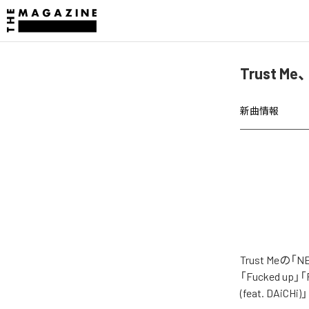
Trust M
新曲情報
Trust Me
「Fucked up」「Re
(feat. DAi