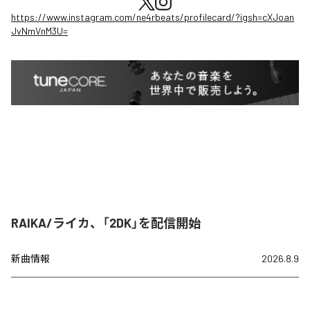
https://www.instagram.com/ne4rbeats/profilecard/?igsh=cXJoan
JvNmVnM3U=
RAIKA/ライカ、「2DK」を配信開始
新曲情報
2026.8.9