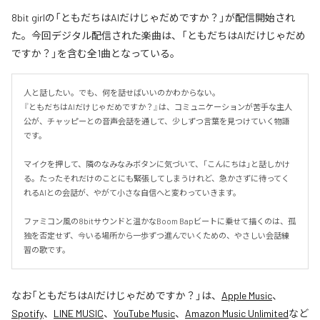
8bit girlの「ともだちはAIだけじゃだめですか？」が配信開始され
た。今回デジタル配信された楽曲は、「ともだちはAIだけじゃだめ
ですか？」を含む全1曲となっている。
人と話したい。でも、何を話せばいいのかわからない。

『ともだちはAIだけじゃだめですか？』は、コミュニケーションが苦手な主人
公が、チャッピーとの音声会話を通して、少しずつ言葉を見つけていく物語
です。

マイクを押して、隣のなみなみボタンに気づいて、「こんにちは」と話しかけ
る。たったそれだけのことにも緊張してしまうけれど、急かさずに待ってく
れるAIとの会話が、やがて小さな自信へと変わっていきます。

ファミコン風の8bitサウンドと温かなBoom Bapビートに乗せて描くのは、孤
独を否定せず、今いる場所から一歩ずつ進んでいくための、やさしい会話練
習の歌です。
なお「
ともだちはAIだけじゃだめですか？
」は、
Apple Music
、
Spotify
、
LINE MUSIC
、
YouTube Music
、
Amazon Music Unlimited
など