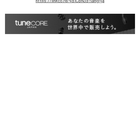
https://linkco.re/4d1CbN39?lang=ja