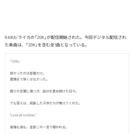
RAIKA/ライカの「2DK」が配信開始された。今回デジタル配信され
た楽曲は、「2DK」を含む全1曲となっている。
『2DK』

狭かったのは部屋だけ。

愛情まで狭くはなかった。

周りの言葉に傷つき、自分を責め続けた日々。

でも答えは、成長した子供たちが教えてくれた。

“Look At Us Now.”

後悔も涙も、全部この一言で報われる。
