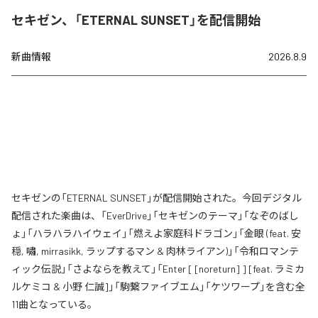
セキゼン、「ETERNAL SUNSET」を配信開始
新曲情報
2026.8.9
セキゼンの「ETERNAL SUNSET」が配信開始された。今回デジタル
配信された楽曲は、「EverDrive」「セキゼンのテーマ」「なぞのばし
ょ」「ハラハラハイウェイ」「燃えよ家庭科ドラゴン」「金眼 (feat. 安
穏, 嘯, mirrasikk, ラップするマン & 肉林ライアン)」「令和ロマンテ
ィック伝説」「さよならを教えて」「Enter [ [noreturn] ] [feat. ラミカ
ルケミコ & 小野 仁誠]」「駒繋ファイブエム」「ケツワープ」を含む全
11曲となっている。