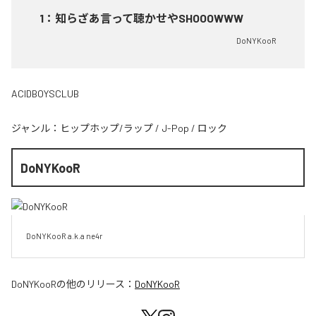
1
：
知らざあ言って聴かせやSHOOOWWW
DoNYKooR
ACIDBOYSCLUB
ジャンル：
ヒップホップ/ラップ
/
J-Pop
/
ロック
DoNYKooR
DoNYKooR a.k.a ne4r
DoNYKooR
の他のリリース：
DoNYKooR