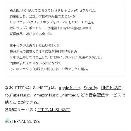
勇太郎/さくらい/でにろうの3人組「セキゼン」の1stアルバム。

東京都出身、公立小学校の同級生である3人が

ヒップホップ/グリッチホップをベースにしたビートの上を

歌にラップにポエトリー…予定調和のない公園遊びの如く

縦横無尽に遊びまくる全11曲。

三十代を迎え再会した幼馴染3人が

毎月地元の格安カラオケに録音機材を持ち込み

半年以上かけて作り上げた「ETERNAL SUNSET(永遠の夕焼け)」。

門限はまだまだ来ないみたいなので

そこのアナタも「放課後の続き」を、お暇でしたら是非。
なお「
ETERNAL SUNSET
」は、
Apple Music
、
Spotify
、
LINE MUSIC
、
YouTube Music
、
Amazon Music Unlimited
などの音楽配信サービスで
聴くことができる。
各配信サービス：
ETERNAL SUNSET