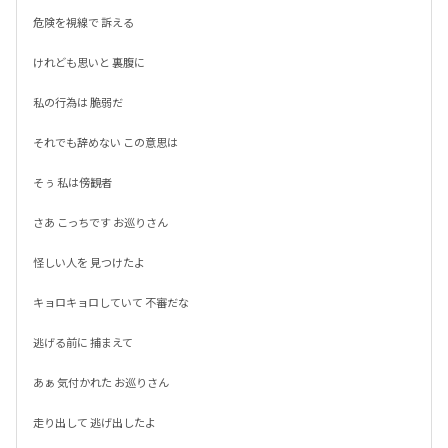
危険を視線で 訴える

けれども思いと 裏腹に

私の行為は 脆弱だ

それでも辞めない この意思は

そぅ 私は傍観者

さあ こっちです お巡りさん

怪しい人を 見つけたよ

キョロキョロしていて 不審だな

逃げる前に 捕まえて

あぁ 気付かれた お巡りさん

走り出して 逃げ出したよ
