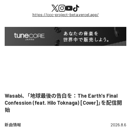
https://ccc-project-beta.vercel.app/
Wasabi、「地球最後の告白を：The Earth's Final
Confession (feat. Hilo Toknaga) [Cover]」を配信開
始
新曲情報
2026.8.6