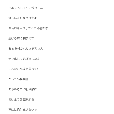
さあ こっちです お巡りさん

怪しい人を 見つけたよ

キョロキョロしていて 不審だな

逃げる前に 捕まえて

あぁ 気付かれた お巡りさん

走り出して 逃げ出したよ

こんなに視線を 送っても

だってI'm傍観者

あらゆるモノを 冷静に

私は全てを 監視する

声には絶対 出さないで
