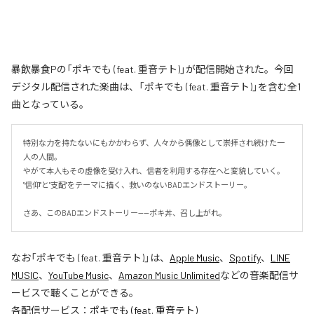
暴飲暴食Pの「ポキでも (feat. 重音テト)」が配信開始された。今回
デジタル配信された楽曲は、「ポキでも (feat. 重音テト)」を含む全1
曲となっている。
特別な力を持たないにもかかわらず、人々から偶像として崇拝され続けた一
人の人間。

やがて本人もその虚像を受け入れ、信者を利用する存在へと変貌していく。

"信仰"と"支配"をテーマに描く、救いのないBADエンドストーリー。

さあ、このBADエンドストーリー——ポキ丼、召し上がれ。
なお「
ポキでも (feat. 重音テト)
」は、
Apple Music
、
Spotify
、
LINE
MUSIC
、
YouTube Music
、
Amazon Music Unlimited
などの音楽配信サ
ービスで聴くことができる。
各配信サービス：
ポキでも (feat. 重音テト)