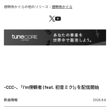
燈明寺かぐら
の他のリリース：
燈明寺かぐら
-CCC-、「I'm傍観者 (feat. 初音ミク)」を配信開始
新曲情報
2026.8.6