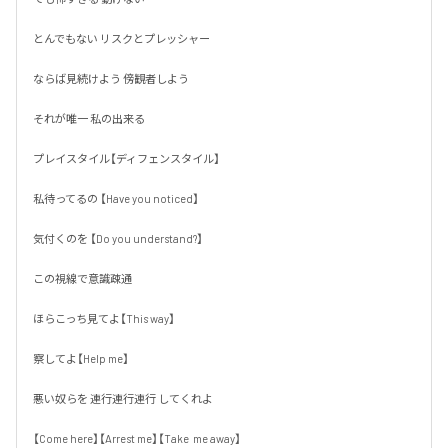
とんでもない リスクとプレッシャー

ならば見続けよう 傍観者しよう

それが唯一 私の出来る 

プレイスタイル【ディフェンスタイル】

私待ってるの 【Have you noticed】

気付くのを 【Do you understand?】

この視線で意識疎通

ほらこっち見てよ【This way】

察してよ【Help me】

悪い奴らを 連行連行連行 してくれよ

【Come here】【Arrest me】【Take  me away】
