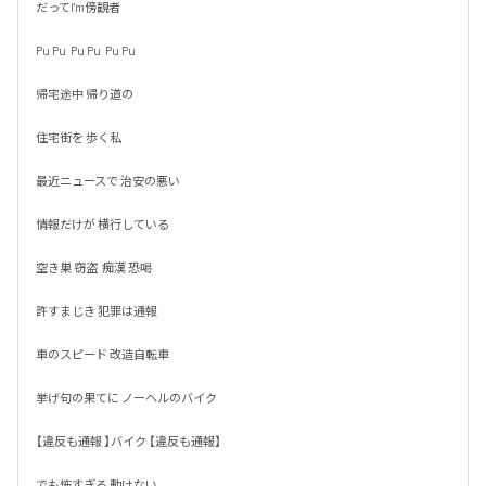
だってI'm傍観者

Pu Pu  Pu Pu  Pu Pu

帰宅途中 帰り道の

住宅街を 歩く私

最近ニュースで 治安の悪い

情報だけが 横行している

空き巣 窃盗  痴漢 恐喝

許すまじき 犯罪は通報

車のスピード 改造自転車

挙げ句の果てに ノーヘルのバイク

【違反も通報 】バイク 【違反も通報】

でも怖すぎる 動けない 
