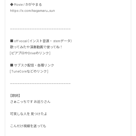
◆ Movie / かがやまる

https://x.com/kagamaru_sun

--------------------------------------------------

■ off vocal（インスト音源・ stemデータ）

歌ってみたや演奏動画で使ってね！

[ピアプロやDriveのリンク]

■ サブスク配信・各種リンク

[TuneCoreなどのリンク]

--------------------------------------------------

【歌詞】

さぁこっちです お巡りさん

可笑しな人を 見つけたよ

こんだけ視線を送っても
