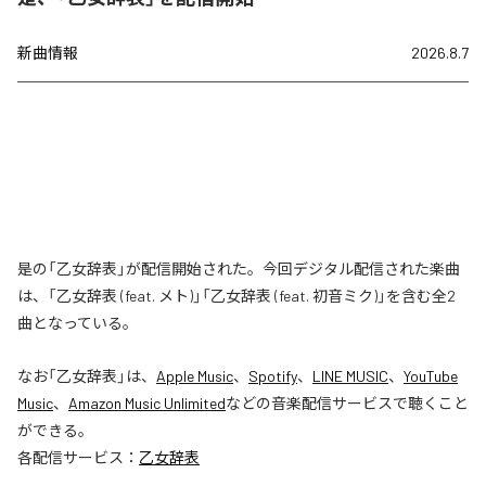
新曲情報
2026.8.7
是の「乙女辞表」が配信開始された。今回デジタル配信された楽曲
は、「乙女辞表 (feat. メト)」「乙女辞表 (feat. 初音ミク)」を含む全2
曲となっている。
なお「
乙女辞表
」は、
Apple Music
、
Spotify
、
LINE MUSIC
、
YouTube
Music
、
Amazon Music Unlimited
などの音楽配信サービスで聴くこと
ができる。
各配信サービス：
乙女辞表