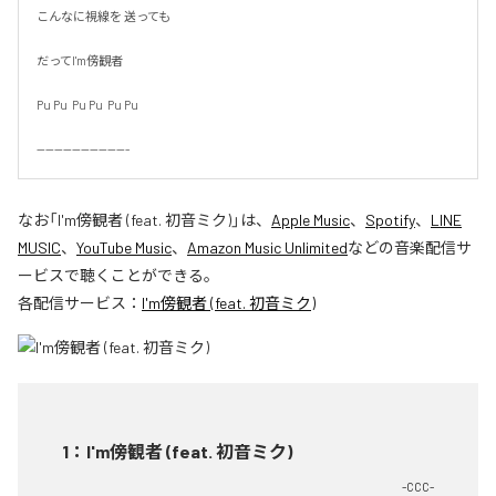
こんなに視線を 送っても

だってI'm傍観者

Pu Pu  Pu Pu  Pu Pu

---------------------
なお「
I'm傍観者 (feat. 初音ミク)
」は、
Apple Music
、
Spotify
、
LINE
MUSIC
、
YouTube Music
、
Amazon Music Unlimited
などの音楽配信サ
ービスで聴くことができる。
各配信サービス：
I'm傍観者 (feat. 初音ミク)
1
：
I'm傍観者 (feat. 初音ミク)
-CCC-