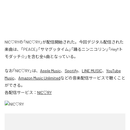
NIC♡RYの「NIC♡RY」が配信開始された。今回デジタル配信された
楽曲は、「PEACE」「サマグッタイム」「踊るニンニコリン」「Hey!!ト
モダッチ☆」を含む全4曲となっている。
なお「
NIC♡RY
」は、
Apple Music
、
Spotify
、
LINE MUSIC
、
YouTube
Music
、
Amazon Music Unlimited
などの音楽配信サービスで聴くこと
ができる。
各配信サービス：
NIC♡RY