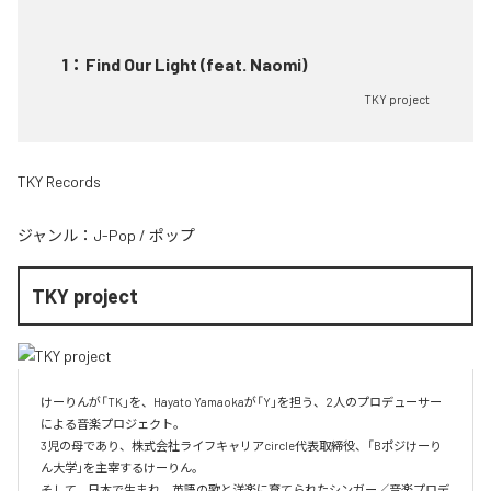
1
：
Find Our Light (feat. Naomi)
TKY project
TKY Records
ジャンル：
J-Pop
/
ポップ
TKY project
けーりんが「TK」を、Hayato Yamaokaが「Y」を担う、2人のプロデューサー
による音楽プロジェクト。

3児の母であり、株式会社ライフキャリアcircle代表取締役、「Bポジけーり
ん大学」を主宰するけーりん。

そして、日本で生まれ、英語の歌と洋楽に育てられたシンガー／音楽プロデ