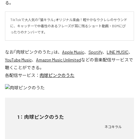
る。
TikTokで大人気の「猫キラル」オリジナル楽曲！軽やかなウクレレのサウンド
に、キャッチーで中毒性のあるフレーズが耳に残るショート動画・BGMにぴ
ったりのナンバーです。
なお「
肉球ピンクのうた
」は、
Apple Music
、
Spotify
、
LINE MUSIC
、
YouTube Music
、
Amazon Music Unlimited
などの音楽配信サービスで
聴くことができる。
各配信サービス：
肉球ピンクのうた
1
：
肉球ピンクのうた
ネコキラル