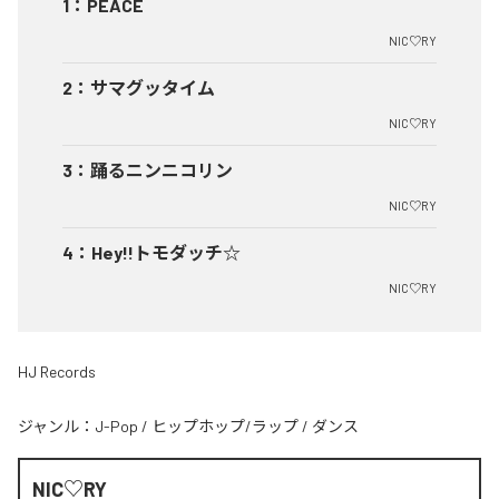
1
：
PEACE
NIC♡RY
2
：
サマグッタイム
NIC♡RY
3
：
踊るニンニコリン
NIC♡RY
4
：
Hey!!トモダッチ☆
NIC♡RY
HJ Records
ジャンル：
J-Pop
/
ヒップホップ/ラップ
/
ダンス
NIC♡RY