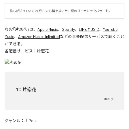
誰もが知っている"片想い”の心情を描いた、夏のダイナミックバラード。
なお「
片恋花
」は、
Apple Music
、
Spotify
、
LINE MUSIC
、
YouTube
Music
、
Amazon Music Unlimited
などの音楽配信サービスで聴くこと
ができる。
各配信サービス：
片恋花
1
：
片恋花
miolly
ジャンル：
J-Pop