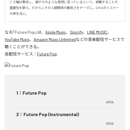
こそ輪は繁栄し、彼がそのような発想に至っているという、俯瞰することの
重要性を歌う。だからこその人間関係の脆弱さをテーマに。GIRIAのリスナー
の声を元に。
なお「
Future Pop
」は、
Apple Music
、
Spotify
、
LINE MUSIC
、
YouTube Music
、
Amazon Music Unlimited
などの音楽配信サービスで
聴くことができる。
各配信サービス：
Future Pop
1
：
Future Pop
GIRIA
2
：
Future Pop (Instrumental)
GIRIA