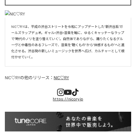
NIC♡RYは、平成の渋谷ストリートを令和にアップデートした“新渋谷系”ガ
ールズラップデュオ。ギャル×渋谷×音楽を軸に、ゆるくキャッチーなラップ
で“時代のノリを塗り替えていく”。自然体でありながら、踊りたくなるグル
ーヴと中毒性のあるフレーズで、音楽を“聴くもの”から“体感するもの”へと進
化させる。渋谷発の新しいミュージックを世界へ広げ、カルチャーとして根
付かせていく。
NIC♡RY
の他のリリース：
NIC♡RY
https://nicory.jp