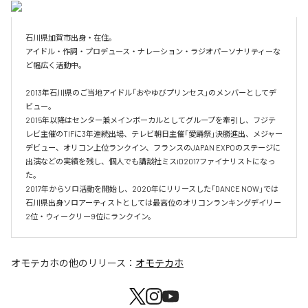
石川県加賀市出身・在住。

アイドル・作詞・プロデュース・ナレーション・ラジオパーソナリティーな
ど幅広く活動中。

2013年石川県のご当地アイドル「おやゆびプリンセス」のメンバーとしてデ
ビュー。

2015年以降はセンター兼メインボーカルとしてグループを牽引し、フジテ
レビ主催のTIFに3年連続出場、テレビ朝日主催「愛踊祭」決勝進出、メジャー
デビュー、オリコン上位ランクイン、フランスのJAPAN EXPOのステージに
出演などの実績を残し、個人でも講談社ミスiD2017ファイナリストになっ
た。

2017年からソロ活動を開始し、2020年にリリースした「DANCE NOW」では
石川県出身ソロアーティストとしては最高位のオリコンランキングデイリー
2位・ウィークリー9位にランクイン。
オモテカホ
の他のリリース：
オモテカホ