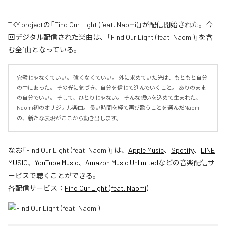
TKY projectの「Find Our Light (feat. Naomi)」が配信開始された。今
回デジタル配信された楽曲は、「Find Our Light (feat. Naomi)」を含
む全1曲となっている。
完璧じゃなくていい。 強くなくていい。 外に求めていた光は、もともと自分
の中にあった。 その光に気づき、自分を信じて進んでいくこと。 ありのまま
の自分でいい。 そして、ひとりじゃない。 そんな想いを込めて生まれた、
Naomi初のオリジナル楽曲。 長い時間を経て再び歌うことを選んだNaomi
の、新たな表現がここから動き出します。
なお「
Find Our Light (feat. Naomi)
」は、
Apple Music
、
Spotify
、
LINE
MUSIC
、
YouTube Music
、
Amazon Music Unlimited
などの音楽配信サ
ービスで聴くことができる。
各配信サービス：
Find Our Light (feat. Naomi)