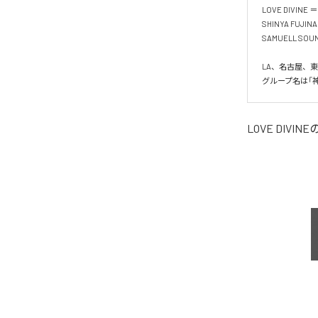
LOVE DIVINE ＝

SHINYA FUJINAM
SAMUELL SOUN
LA、名古屋、
グループ名は「
LOVE DIVINE