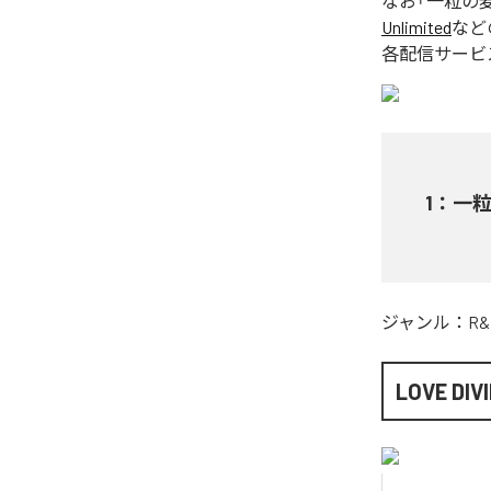
なお「
一粒の
Unlimited
など
各配信サービ
1
：
一
ジャンル：
R&
LOVE DIV