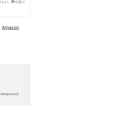
ndらしい、飾らない
、
Amazon
nderground