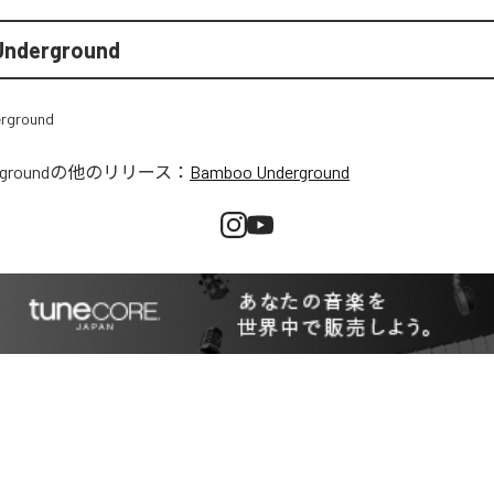
Underground
ground
の他のリリース：
Bamboo Underground