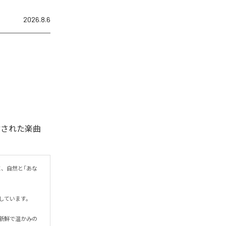
2026.8.6
ル配信された楽曲
に、自然と「あな
ます。

新鮮で温かみの