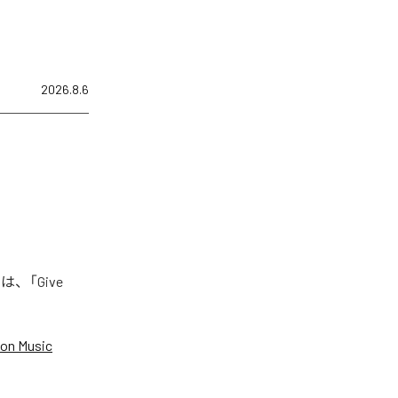
2026.8.6
は、「Give
on Music