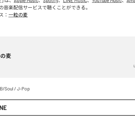
麦
」は、
Apple Music
、
Spotify
、
LINE MUSIC
、
YouTube Music
、
Ama
の音楽配信サービスで聴くことができる。
ス：
一粒の麦
粒の麦
B/Soul
/
J-Pop
INE