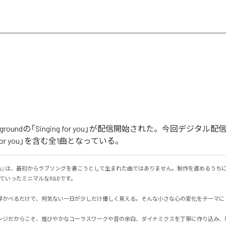
dergroundの「Singing for you」が配信開始された。今回デジタ
g for you」を含む全1曲となっている。
 for You』は、最初からラブソングを書こうとして生まれた曲ではありません。制作を進めるうち
いったミニマルなR&Bです。

浮かべるだけで、何気ない一日が少しだけ優しく見える。そんな小さな心の変化をテーマにしてい
ンジだからこそ、煌びやかなコーラスワークや音の余白、ダイナミクスを丁寧に作り込み、