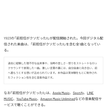
Y923の「前担任がクソだったII」が配信開始された。今回デジタル配
信された楽曲は、「前担任がクソだったII」を含む全1曲となってい
る。
過去に経験した理不尽な出来事や、当時の苦しさ・怒りをストレートなロッ
クサウンドで表現した一曲。激しい言葉の裏には、自分自身と向き合い、前
へ進もうとする想いが込められています。本作品は実体験をもとに制作され
たフィクション性を含む音楽作品です。
なお「
前担任がクソだったII
」は、
Apple Music
、
Spotify
、
LINE
MUSIC
、
YouTube Music
、
Amazon Music Unlimited
などの音楽配信サ
ービスで聴くことができる。