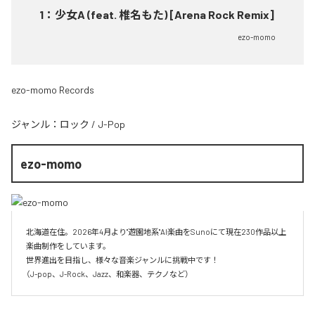
1
：
少女A (feat. 椎名もた) [Arena Rock Remix]
ezo-momo
ezo-momo Records
ジャンル：
ロック
/
J-Pop
ezo-momo
北海道在住。2026年4月より"遊園地系"AI楽曲をSunoにて現在230作品以上
楽曲制作をしています。

世界進出を目指し、様々な音楽ジャンルに挑戦中です！

（J-pop、J-Rock、Jazz、和楽器、テクノなど）