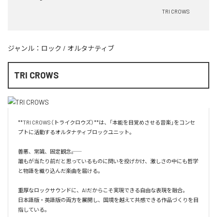
TRI CROWS
ジャンル：
ロック
/
オルタナティブ
TRI CROWS
**TRI CROWS（トライクロウズ）**は、「本能を目覚めさせる音楽」をコンセ
プトに活動するオルタナティブロックユニット。

善悪、常識、固定観念――。

誰もが当たり前だと思っているものに問いを投げかけ、激しさの中にも哲学
と物語を織り込んだ楽曲を届ける。

重厚なロックサウンドに、AIだからこそ実現できる自由な表現を融合。

日本語版・英語版の両方を展開し、国境を越えて共感できる作品づくりを目
指している。
