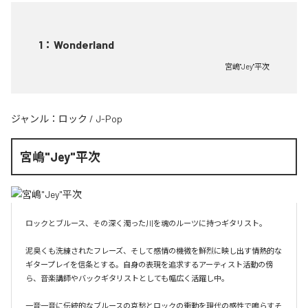
1
：
Wonderland
宮嶋"Jey"平次
ジャンル：
ロック
/
J-Pop
宮嶋"Jey"平次
ロックとブルース、その深く濁った川を魂のルーツに持つギタリスト。

泥臭くも洗練されたフレーズ、そして感情の機微を鮮烈に映し出す情熱的な
ギタープレイを信条とする。自身の表現を追求するアーティスト活動の傍
ら、音楽講師やバックギタリストとしても幅広く活躍し中。

一音一音に伝統的なブルースの哀愁とロックの衝動を現代の感性で鳴らすそ