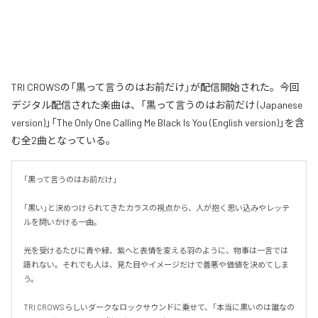
TRI CROWSの「黒って言うのはお前だけ」が配信開始された。今回
デジタル配信された楽曲は、「黒って言うのはお前だけ (Japanese
version)」「The Only One Calling Me Black Is You (English version)」を含
む全2曲となっている。
「黒って言うのはお前だけ」

「黒い」と決めつけられてきたカラスの視点から、人が抱く思い込みやレッテ
ルを問いかける一曲。

光を受けるたびに青や緑、紫へと表情を変える羽のように、物事は一言では
語れない。それでも人は、見た目やイメージだけで善悪や価値を決めてしま
う。

TRI CROWSらしいダークなロックサウンドに乗せて、「本当に黒いのは誰なの