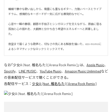
繊細で静かな歌い出しから、幾重にも重なるギター、力強いベースとライブ
ドラム、感情的なキーボードが一気に広がる爆発的なサビへ。

心音や一瞬の静寂、観客の手拍子とシンガロングを交えながら、原曲に宿る
孤独と心の揺れを、大観衆と分かち合う希望のエネルギーへと昇華しまし
た。

夜空まで届くような歌声と、切なさの先にある解放を描いた、ezo-momoに
よるシネマティックなロックリミックスです。
なお「
少女A (feat. 椎名もた) [Arena Rock Remix]
」は、
Apple Music
、
Spotify
、
LINE MUSIC
、
YouTube Music
、
Amazon Music Unlimited
など
の音楽配信サービスで聴くことができる。
各配信サービス：
少女A (feat. 椎名もた) [Arena Rock Remix]