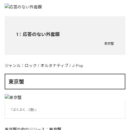
1
：
応答のない外套膜
東京蟹
ジャンル：
ロック
/
オルタナティブ
/
J-Pop
東京蟹
『ぶくぶく...（泡）』
東京蟹
の他のリリース：
東京蟹