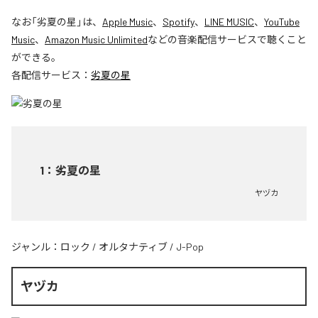
なお「
劣夏の星
」は、
Apple Music
、
Spotify
、
LINE MUSIC
、
YouTube
Music
、
Amazon Music Unlimited
などの音楽配信サービスで聴くこと
ができる。
各配信サービス：
劣夏の星
1
：
劣夏の星
ヤヅカ
ジャンル：
ロック
/
オルタナティブ
/
J-Pop
ヤヅカ