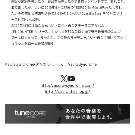
親父が歌詞を書いたり、食品を販売したりするロックバンドです。あれこれ
ありましたが、ついに2019年8月に悲願の『RSR2019』の出演を果たしまし
た。その感動と感謝を込めて2枚めのシングル「Over the Sun」を10月にリリ
ースしてMVも公開。

2020年4月には新たな出会い・別れ・再会をテーマにアルバム
「ENCOUNTER」リリース。しかし世界的なコロナ禍で安全最優先のためツ
アーは幻となってしまったが、この先のまだ見ぬ出会いや再会に向けてアシ
ュラシンドローム絶賛稼働中！
AsuraSyndrome
の他のリリース：
AsuraSyndrome
http://asura-syndrome.com/
http://asura.theshop.jp/