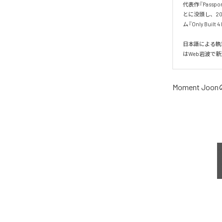
代表作『Pass
とに没頭し、20
ム『Only Built 
日本語による執
はWeb岩波で
Moment Joon