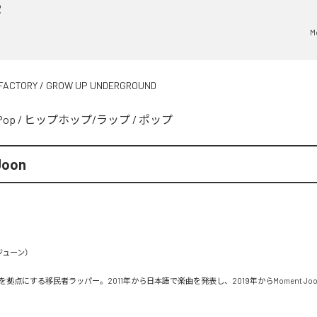
R
M
FACTORY / GROW UP UNDERGROUND
Pop
/
ヒップホップ/ラップ
/
ポップ
Joon
ューン）

拠点にする移民者ラッパー。2011年から日本語で楽曲を発表し、2019年からMoment Jo