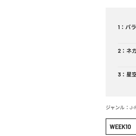
1
：
パ
2
：
ネ
3
：
星
ジャンル：
J-
WEEK10