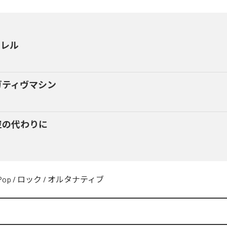
ラレル
ガティヴマシン
空の代わりに
Pop
/
ロック
/
オルタナティブ