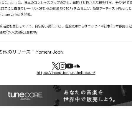
port & Garçon』は、日本のコンシャスラップの新しい幕開けと称され話題を呼だ。その後「
23年には自身のレーベルHOPE MACHINE FACTORYを立ち上げ、新鋭アーティストFison
4 Human Links』を発表。

筆活動も並行していて、自伝的小説『三代』、岩波文庫からはエッセイ単行本『日本移民日記
新連載『外人放浪記』連載中。
の他のリリース：
Moment Joon
https://inceptiongur.thebase.in/