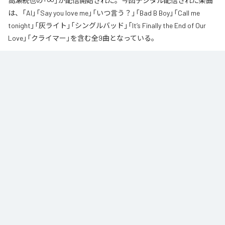
高瀬統也の「∞」が配信開始された。今回デジタル配信された楽曲
は、「AI」「Say you love me」「いつ言う？」「Bad B Boy」「Call me
tonight」「灰ライト」「シングルバッド」「It’s Finally the End of Our
Love」「クライマー」を含む全9曲となっている。
なお「
∞
」は、
Apple Music
、
Spotify
、
LINE MUSIC
、
YouTube Music
、
Amazon Music Unlimited
などの音楽配信サービスで聴くことができ
る。
各配信サービス：
∞
1
：
AI
高瀬統也
2
：
Say you love me
高瀬統也