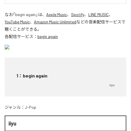
なお「
begin again
」は、
Apple Music
、
Spotify
、
LINE MUSIC
、
YouTube Music
、
Amazon Music Unlimited
などの音楽配信サービスで
聴くことができる。
各配信サービス：
begin again
1
：
begin again
iiyu
ジャンル：
J-Pop
iiyu