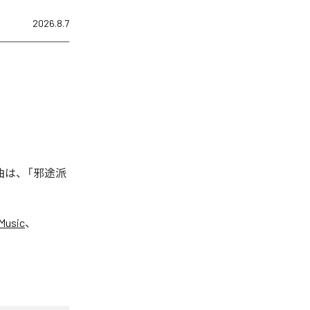
2026.8.7
曲は、「邪途派
Music
、