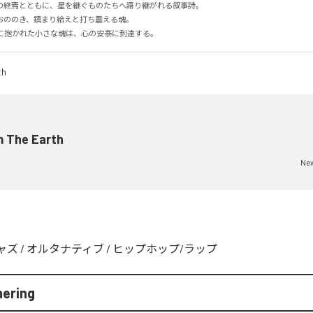
の終焉とともに、星を継ぐものたちへ語り継がれる叙事詩。

ののき、鎮まり給えと打ち震える魂。

」に抱かれた小さな魂は、心の安泰に到達する。
m The Earth
New
ャズ
/
オルタナティブ
/
ヒップホップ/ラップ
ering