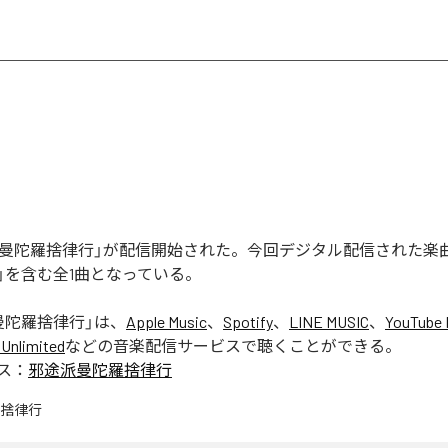
途派曼陀羅捨律行」が配信開始された。今回デジタル配信された楽
」を含む全1曲となっている。
曼陀羅捨律行
」は、
Apple Music
、
Spotify
、
LINE MUSIC
、
YouTube 
Unlimited
などの音楽配信サービスで聴くことができる。
ス：
邪途派曼陀羅捨律行