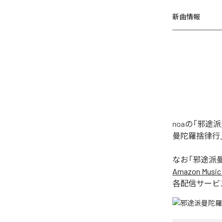
新曲情報
noaの「邪
曼陀羅捨律行
なお「
邪途派
Amazon Music 
各配信サービ