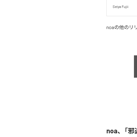
Seiya Fujii
noa
の他のリ
noa、「