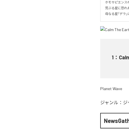
ホモサピエンス
荒ぶる星に恐れお
母なる星「デラ
1
：
Cal
Planet Wave
ジャンル：
ジ
NewsGath