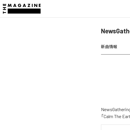
NewsGat
新曲情報
NewsGath
「Calm The