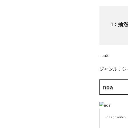
1
：
抽
noa&
ジャンル：
ジ
noa
-designwriter-
