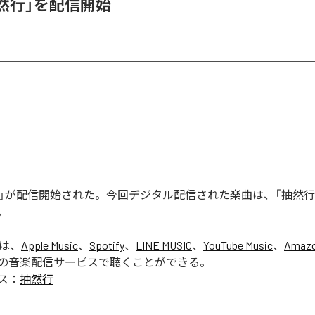
抽然行」を配信開始
然行」が配信開始された。今回デジタル配信された楽曲は、「抽然行
。
」は、
Apple Music
、
Spotify
、
LINE MUSIC
、
YouTube Music
、
Amazo
の音楽配信サービスで聴くことができる。
ス：
抽然行