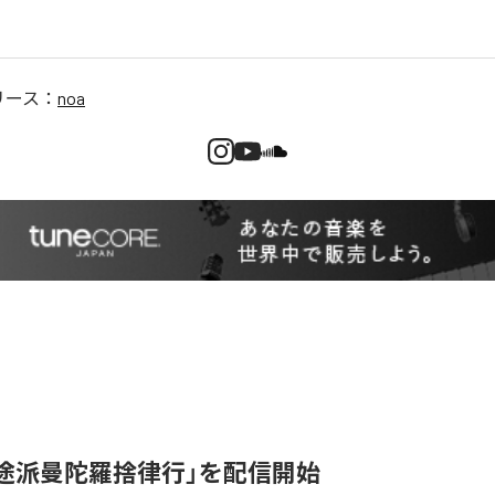
リース：
noa
邪途派曼陀羅捨律行」を配信開始