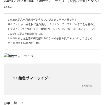
ル配信された楽曲は、「飴色サマーライダー」を含む全1曲となって
いる。
SHAZNAが六ヶ月連続デジタルシングルをリリース第２弾！！

数々の大ヒット曲を世に生み出し、ミリオンセラーアルバムまでをも産み出
してきた、IZAM作詞 & A.O.I作曲のゴールデンコンビが、夏・憂いをテーマに
2026年の夏曲を仕上げました。

SHAZNAらしさ全開で疾走感がありながらも胸の奥がキュンとして切なく、
どこか懐かしい青春の一曲。
1
：
飴色サマーライダー
SHAZNA
参華三釼LLC