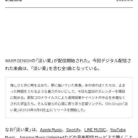
WARM DENISHの「淡い夏」が配信開始された。今回デジタル配信さ
れた楽曲は、「淡い夏」を含む全1曲となっている。
悔しさと共に時を止めた、夢に描いていた青春。あの頃のぼくたちは、止ま
った時間をうだるような暑さのせいにして、今日も空白のカレンダーを横目
に眺める。新型コロナウイルスにより遠隔授業やイベントの中止を余儀なく
された学生たち。そんな彼らの心境に寄り添う恋愛ソングだ。13th Single「淡
い夏」は2026年8月8日(土)にリリースを開始した。
なお「
淡い夏
」は、
Apple Music
、
Spotify
、
LINE MUSIC
、
YouTube
Music
、
Amazon Music Unlimited
などの音楽配信サービスで聴くこと