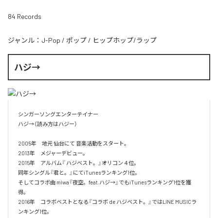
84 Records
ジャンル：
J-Pop
/
ポップ
/
ヒップホップ/ラップ
ハジ→
シンガーソングエンターテイナー

ハジ→（読み方はハジー）

2005年　地元 仙台にて 音楽活動をスタート。

2013年　メジャーデビュー。

2015年　アルバム『 ハジベスト。』オリコン４位。

同年シングル『君と。』にてiTunesランキング1位。

そしてコラボ曲 miwa『夜空。feat.ハジ→』でもiTunesランキング1位を獲
得。

2016年　コラボベストとなる『コラボ de ハジベスト。』ではLINE MUSICラ
ンキング1位。
