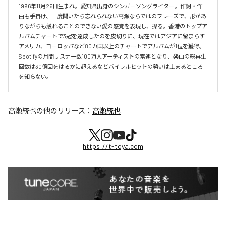
1996年11月26日生まれ。愛知県出身のシンガーソングライター。作詞・作
曲も手掛け、一度聞いたら忘れられない高瀬ならではのフレーズで、形があ
りながらも触れることのできない愛の感覚を表現し、操る。香港のトップア
ルバムチャートで3冠を達成したのを皮切りに、現在ではアジアに留まらず
アメリカ、ヨーロッパなど80カ国以上のチャートでアルバムが1位を獲得。
Spotifyの月間リスナー数100万人アーティストの常連となり、楽曲の総再生
回数は30億回をはるかに超えるなどバイラルヒットの勢いは止まるところ
を知らない。
高瀬統也
の他のリリース：
高瀬統也
https://t-toya.com