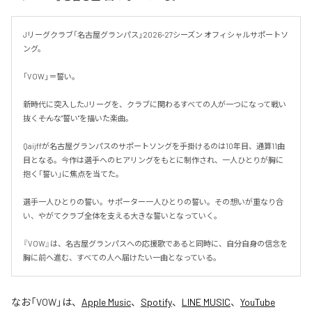
Jリーグクラブ「名古屋グランパス」2026-27シーズン オフィシャルサポートソ
ング。

「VOW」＝誓い。

新時代に突入したJリーグを、クラブに関わるすべての人が一つになって戦い
抜く――そんな"誓い"を描いた楽曲。

Qaijffが名古屋グランパスのサポートソングを手掛けるのは10年目、通算11曲
目となる。今作は選手へのヒアリングをもとに制作され、一人ひとりが胸に
抱く「誓い」に焦点を当てた。

選手一人ひとりの誓い。サポーター一人ひとりの誓い。その想いが重なり合
い、やがてクラブ全体を支える大きな誓いとなっていく。

『VOW』は、名古屋グランパスへの応援歌であると同時に、自分自身の信念を
胸に前へ進む、すべての人へ届けたい一曲となっている。
なお「
VOW
」は、
Apple Music
、
Spotify
、
LINE MUSIC
、
YouTube