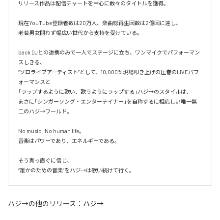
リリース作品は配信チャートを中心に数々のタイトルを獲得。

現在YouTube登録者数は20万人、楽曲総再生回数は2億回に達し、

老若男女問わず幅広い世代から支持を受けている。 

back DJとの連携のみで一人でステージに立ち、ワンマイクでパフォーマン
スしきる、

“ソロライブアーティスト”として、10,000%現場叩き上げの圧巻のLIVEパフ
ォーマンスと

「ラップするように歌い、歌うようにラップする」ハジ→のスタイルは、

まさに「シンガーソング・エンターテイナー」を自称するに相応しい唯一無
二のハジ→ワールド。

No music , No human life。

音楽はパワーであり、エネルギーである。

そう真っ直ぐに信じ、

ハジ→
の他のリリース：
ハジ→