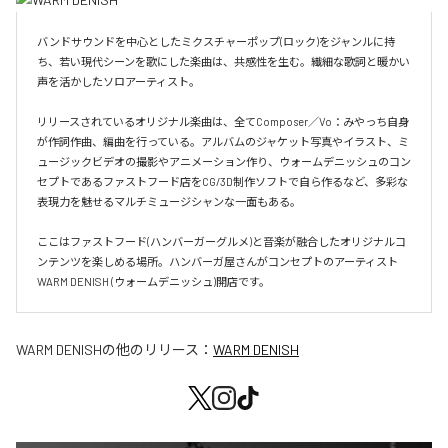
バンドサウンドを中心としたミクスチャーポップ(ロック)をジャンルに持
ち、若い現代シーンを歌にした楽曲は、共感性を生む。繊細な歌詞と暖かい
声を活かしたソロアーティスト。

リリースされているオリジナル楽曲は、全てComposer／Vo：みやっち自身
が作詞作曲、編曲を行っている。アルバムのジャケット写真やイラスト、ミ
ュージックビデオの撮影やアニメーション作り、ウォームデニッシュのコン
セプトであるファストフード店をCG/3D制作ソフトで自ら作るなど、多彩な
表現力を魅せるマルチミュージシャンな一面もある。

ここはファストフード(ハンバーガーグルメ)と音楽が融合したオリジナルコ
ンテンツを楽しめる場所。ハンバーガ屋さんがコンセプトのアーティスト
WARM DENISH (ウォームデニッシュ)開店です。
WARM DENISH
の他のリリース：
WARM DENISH