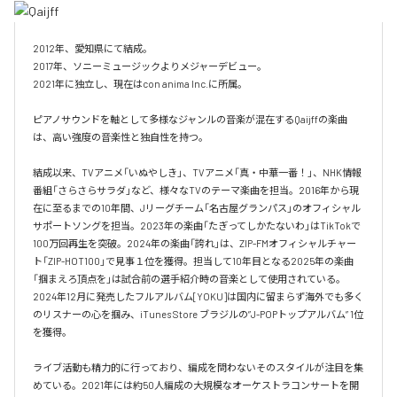
2012年、愛知県にて結成。

2017年、ソニーミュージックよりメジャーデビュー。

2021年に独立し、現在はcon anima Inc.に所属。

ピアノサウンドを軸として多様なジャンルの音楽が混在するQaijffの楽曲
は、高い強度の音楽性と独自性を持つ。

結成以来、TVアニメ「いぬやしき」、TVアニメ「真・中華一番！」、NHK情報
番組「さらさらサラダ」など、様々なTVのテーマ楽曲を担当。2016年から現
在に至るまでの10年間、Jリーグチーム「名古屋グランパス」のオフィシャル
サポートソングを担当。2023年の楽曲「たぎってしかたないわ」はTikTokで
100万回再生を突破。2024年の楽曲「誇れ」は、ZIP-FMオフィシャルチャー
ト「ZIP-HOT100」で見事１位を獲得。担当して10年目となる2025年の楽曲
「掴まえろ頂点を」は試合前の選手紹介時の音楽として使用されている。

2024年12月に発売したフルアルバム[YOKU]は国内に留まらず海外でも多く
のリスナーの心を掴み、iTunes Store ブラジルの”J-POPトップアルバム” 1位
を獲得。

ライブ活動も精力的に行っており、編成を問わないそのスタイルが注目を集
めている。2021年には約50人編成の大規模なオーケストラコンサートを開