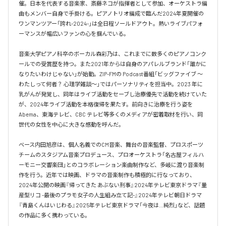
催。日本を代表する音楽家、斎藤ネコが指揮者として参加、オーケストラ編
曲もメンバー自身で手掛ける。ピアノトリオ編成で臨んだ2024年夏開催の
ワンマンツアー「誇れ-2024-」は全日程ソールドアウト。熱いライブパフォ
ーマンスが幅広いファンの心を掴んでいる。

音楽大学ピアノ科卒のボーカル森彩乃は、これまでに数多くのピアノコンク
ールでの受賞歴を持つ。また2021年からは自身のアパレルブランド「誰かに
なりたいわけじゃない」が始動。ZIP-FMの Podcast番組「ビッグファイブ 〜
わたしって何者？ 心理学雑談〜」ではパーソナリティを担当中。2023 年に
乳がんが発覚し、同年はライブ活動をセーブし治療優先で活動を続けていた
が、2024年ライブ活動を本格復帰を果たす。前向きに治療を行う姿を
Abema、東海テレビ、CBC テレビ等多くのメディアが密着取材を行い、同
世代の女性を中心に大きな感動を呼んだ。

ベース内田旭彦は、個人名義でのCM音楽、舞台の音楽監督、プロスポーツ
チームのスタジアム音楽プロデュース、プロオーケストラ「名古屋フィルハ
ーモニー交響楽団」とのコラボレーション楽曲制作など、多岐に渡り音楽制
作を行う。近年では映画、ドラマの音楽制作も積極的に行なっており、
2024年公開の映画『帰ってきた あぶない刑事』2024年テレビ東京ドラマ『量
産型リコ -最後のプラモ女子の人生組み立て記-』2024年テレビ朝日ドラマ
『青島くんはいじわる』2025年テレビ東京ドラマ「今夜は…純烈」など、話題
の作品に多く携わっている。