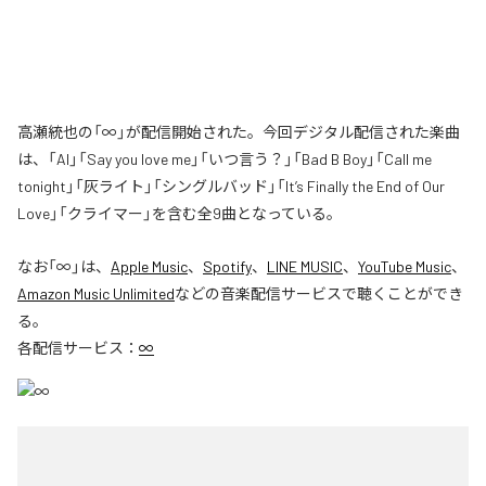
高瀬統也の「∞」が配信開始された。今回デジタル配信された楽曲
は、「AI」「Say you love me」「いつ言う？」「Bad B Boy」「Call me
tonight」「灰ライト」「シングルバッド」「It’s Finally the End of Our
Love」「クライマー」を含む全9曲となっている。
なお「
∞
」は、
Apple Music
、
Spotify
、
LINE MUSIC
、
YouTube Music
、
Amazon Music Unlimited
などの音楽配信サービスで聴くことができ
る。
各配信サービス：
∞