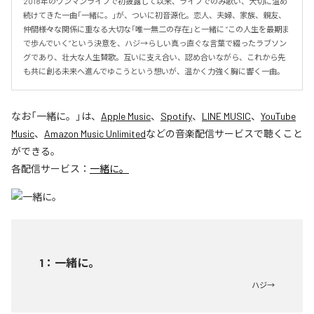
2018年のワンマンライブで初披露して以来、ライブでのみ歌い、大切に温め
続けてきた一曲「一緒に。」が、ついに初音源化。恋人、夫婦、家族、親友、
仲間――様々な関係に重なる大切な「唯一無二の存在」と一緒に “この人生を最期ま
で歩んでいく”という決意を、ハジ→らしい真っ直ぐな言葉で綴ったラブソン
グであり、壮大な人生賛歌。互いに支え合い、認め合いながら、これから先
も共に創る未来へ進んでゆこうという想いが、温かく力強く胸に響く一曲。
なお「
一緒に。
」は、
Apple Music
、
Spotify
、
LINE MUSIC
、
YouTube
Music
、
Amazon Music Unlimited
などの音楽配信サービスで聴くこと
ができる。
各配信サービス：
一緒に。
1
：
一緒に。
ハジ→