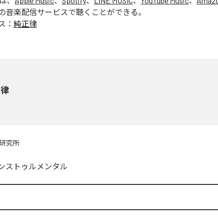
」は、
Apple Music
、
Spotify
、
LINE MUSIC
、
YouTube Music
、
Amazo
の音楽配信サービスで聴くことができる。
ス：
純正律
正律
研究所
ンストゥルメンタル