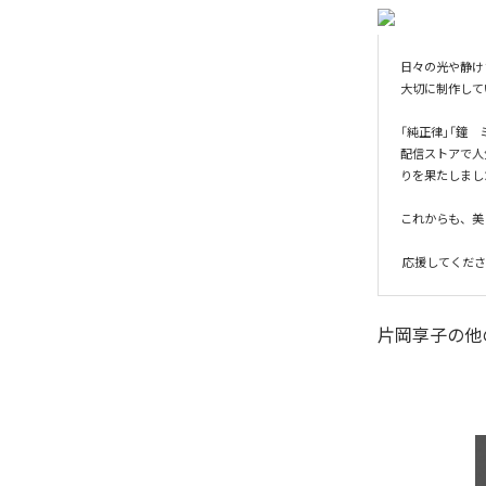
日々の光や静け
大切に制作して
「純正律」「鐘　
配信ストアで人
りを果たしまし
これからも、美
片岡享子
の他