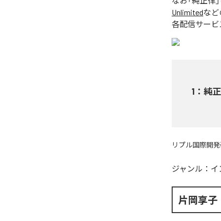
なお「
純正律
Unlimited
など
各配信サービ
1
：
純
リプル国際開発
ジャンル：
イ
片岡享子