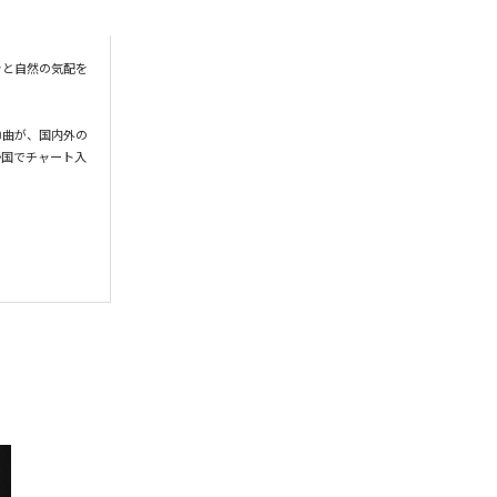
きと自然の気配を
30曲が、国内外の
か国でチャート入