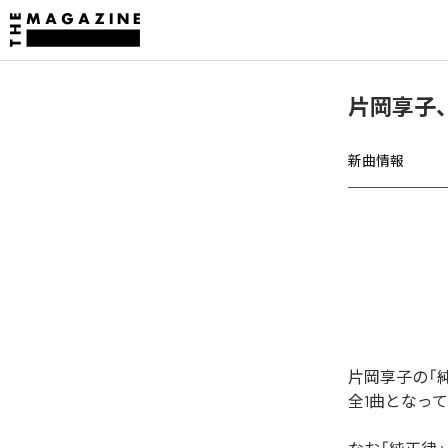
片岡享子
新曲情報
片岡享子の「
全1曲となっ