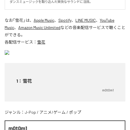
ダンスミュージックを取り込んだ爽快なサウンドに注目。
なお「
雪花
」は、
Apple Music
、
Spotify
、
LINE MUSIC
、
YouTube
Music
、
Amazon Music Unlimited
などの音楽配信サービスで聴くこと
ができる。
各配信サービス：
雪花
1
：
雪花
m0t0m1
ジャンル：
J-Pop
/
アニメ/ゲーム
/
ポップ
m0t0m1