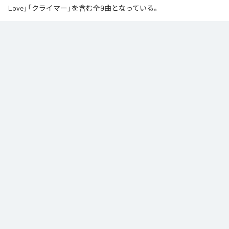
Love」「クライマー」を含む全9曲となっている。
なお「
∞
」は、
Apple Music
、
Spotify
、
LINE MUSIC
、
YouTube Music
、
Amazon Music Unlimited
などの音楽配信サービスで聴くことができ
る。
各配信サービス：
∞
1
：
AI
高瀬統也
2
：
Say you love me
高瀬統也
3
：
いつ言う？