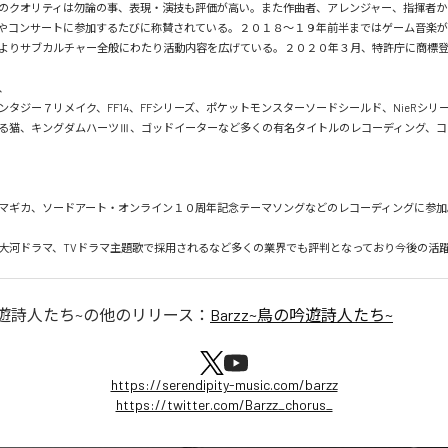
のクオリティは勿論の事、表現・演技も評価が高い。また作曲者、アレンジャー、指揮者か
やコンサートに参加するたびに称賛されている。２０１８～１９年前半まではゲーム音楽
よりサブカルチャー全般にわたり活動内容を広げている。２０２０年３月、特許庁に商標登


ンタジー７リメイク、FF14、FFシリーズ、ポケットモンスターソードシールド、NieRシリ
る猫、キングダムハーツⅢ、ゴッドイーターなど多くの有名タイトルのレコーディング、コ
マギカ、ソードアート・オンライン１０周年記念テーマソングなどのレコーディングに参加。
吟遊詩人たち~
の他のリリース：
Barzz~鳥の吟遊詩人たち~
https://serendipity-music.com/barzz
https://twitter.com/Barzz_chorus_