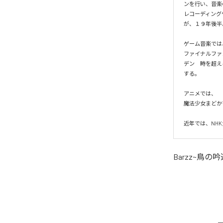
ンを行い、音楽
レコーディング
が、１９年後半
ゲーム音楽では、
ファイナルファ
デン　時を超え
する。

アニメでは、

魔法少女まどか
Barzz~鳥の