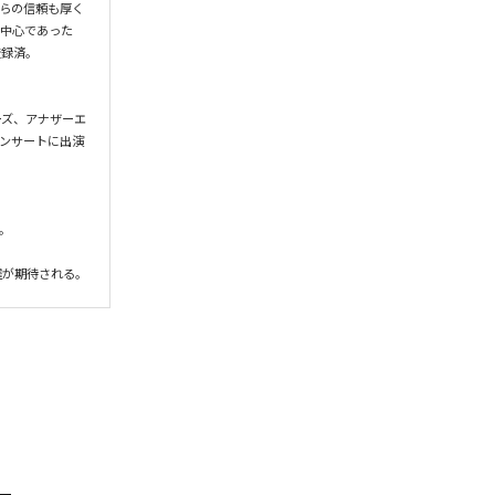
らの信頼も厚く
が中心であった
録済。

ーズ、アナザーエ
ンサートに出演

