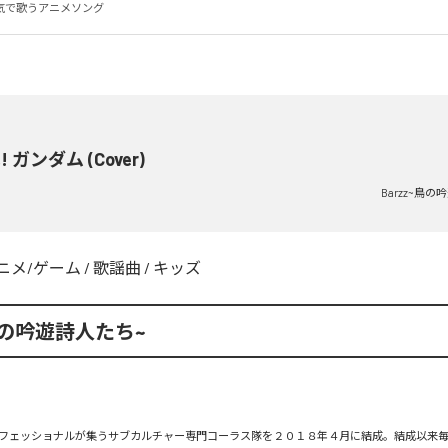
気で歌うアニメソング
 ガンダム (Cover)
Barzz~鳥
ニメ/ゲーム
/
歌謡曲
/
キッズ
~鳥の吟遊詩人たち~
フェッショナルが集うサブカルチャー専門コーラス隊を２０１８年４月に結成。結成以来