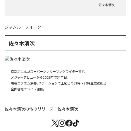
佐々木清次
ジャンル：
フォーク
佐々木清次
京都が生んだスーパーシンガーソングライターです。

メジャーデビューから2026年で34年目。

現在エフエム京都αステーションで土曜日の21時～23時生放送担当

全国各地でライブ開催。
佐々木清次
の他のリリース：
佐々木清次