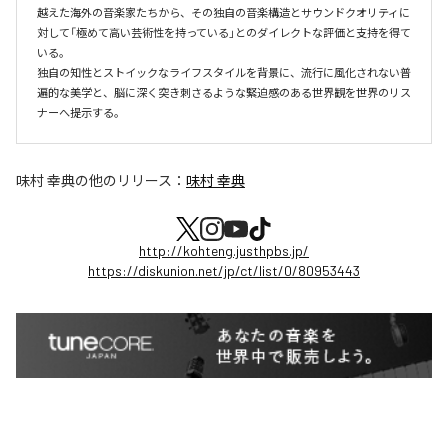
越えた海外の音楽家たちから、その独自の音楽構造とサウンドクオリティに
対して「極めて高い芸術性を持っている」とのダイレクトな評価と支持を得て
いる。

独自の知性とストイックなライフスタイルを背景に、流行に風化されない普
遍的な美学と、脳に深く突き刺さるような緊迫感のある世界観を世界のリス
ナーへ提示する。
味村 幸典
の他のリリース：
味村 幸典
http://kohteng.justhpbs.jp/
https://diskunion.net/jp/ct/list/0/80953443