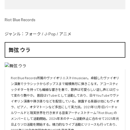
Riot Blue Records
ジャンル：
フォーク
/
J-Pop
/
アニメ
舞弦 ウラ
Riot Blue Records所属のヴァイオリニストVmusician。卓越したヴァイオリ
ン演奏でクラシックからポップスまで縦横無尽に弾きこなす。アコースティ
ックギターを持っても繊細な響きを奏で、歌声は可愛らしい話し声とは打っ
て変わり艷やか。 普段はVTuberとして活動しており、日々YouTubeでヴァ
イオリン演奏や弾き語りなどを配信している。披露する楽器は他にもヴィオ
ラ、ピアノ、オタマトーンなど多芸にして実力派。2021年12月1日バーチャ
ルワールドと現実世界を行き来する音楽アーティストチーム『Riot Blue』の
メンバーとして活動開始。2024年末のチーム活動休止に合わせて2025年元
旦よりソロ活動を開始する。精力的なライブ活動とリリースも行っており、