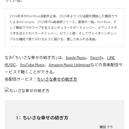
っている。
2024年末のRiot Blue活動休止後、2025年よりソロ活動を開始した舞弦ウラ
による4th single。 2025年の4曲連続リリース、最後の一曲。Riot Blue、そ
して舞弦ウラのライブを支えるレギュラーサポートメンバー、ピアニストの
イオを迎えてのバラードナンバー。ピアノと歌、そしてヴァイオリンのシン
プルな構成で語りかけるように届ける、優しさあふれる楽曲。
なお「
ちいさな幸せの紡ぎ方
」は、
Apple Music
、
Spotify
、
LINE
MUSIC
、
YouTube Music
、
Amazon Music Unlimited
などの音楽配信サ
ービスで聴くことができる。
各配信サービス：
ちいさな幸せの紡ぎ方
1
：
ちいさな幸せの紡ぎ方
舞弦 ウラ