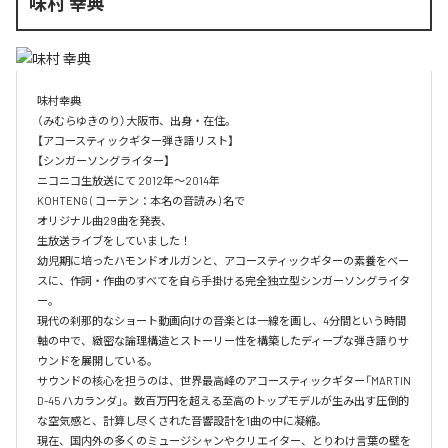
味村 幸典
味村幸典

（みむらゆきのり）大阪市、出身・在住。

【アコースティックギター弾き語リスト】

【シンガーソングライター】

ニコニコ生放送にて 2012年～2014年　

KOHTENG ( コーテン：本名の音読み ) 名で

オリジナル曲29曲を発表、

生放送ライブをしていました！

幼児期に培ったハモンドオルガンと、アコースティックギターの素養をベー
スに、作詞・作曲のすべてを自ら手掛ける完全独立型シンガーソングライタ
ー。

現代の刹那的なショート動画向けの音楽とは一線を画し、4分間という時間
軸の中で、緻密な論理構造とストーリー性を構築したディープな弾き語りサ
ウンドを展開している。

サウンドの核心を担うのは、世界最高峰のアコースティックギター「MARTIN 
D-45 ハカランダ」。数百万円を超える至高のトップモデルが生み出す圧倒的
な空気感と、計算し尽くされた音響設計を1曲の中に凝縮。

現在、国内外の多くのミュージシャンやクリエイター、とりわけ言葉の壁を