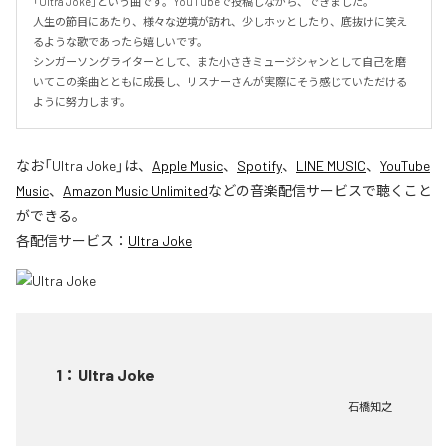
「Ultra Joke」という曲です。YouTubeで投稿しながら、できました。

人生の節目にあたり、様々な逆境が訪れ、少しホッとしたり、底抜けに笑え
るような歌であったら嬉しいです。

シンガーソングライターとして、また小さきミュージシャンとして自己を磨
いてこの楽曲とともに成長し、リスナーさんが実際にそう感じていただける
ように努力します。
なお「
Ultra Joke
」は、
Apple Music
、
Spotify
、
LINE MUSIC
、
YouTube
Music
、
Amazon Music Unlimited
などの音楽配信サービスで聴くこと
ができる。
各配信サービス：
Ultra Joke
1
：
Ultra Joke
石橋知之