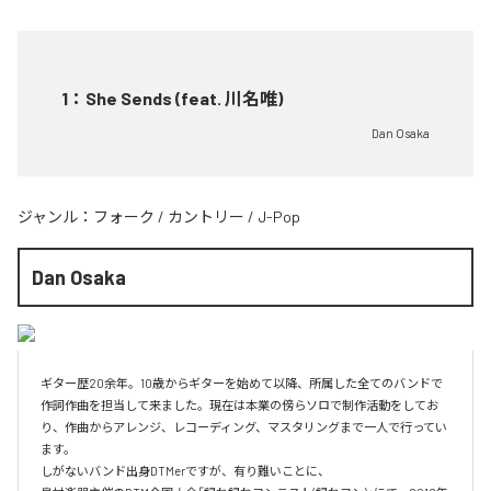
1
：
She Sends (feat. 川名唯)
Dan Osaka
ジャンル：
フォーク
/
カントリー
/
J-Pop
Dan Osaka
ギター歴20余年。10歳からギターを始めて以降、所属した全てのバンドで
作詞作曲を担当して来ました。現在は本業の傍らソロで制作活動をしてお
り、作曲からアレンジ、レコーディング、マスタリングまで一人で行ってい
ます。

しがないバンド出身DTMerですが、有り難いことに、
