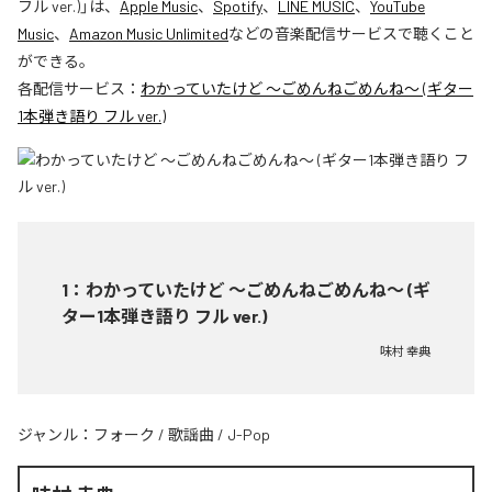
フル ver.)
」は、
Apple Music
、
Spotify
、
LINE MUSIC
、
YouTube
Music
、
Amazon Music Unlimited
などの音楽配信サービスで聴くこと
ができる。
各配信サービス：
わかっていたけど ～ごめんねごめんね～ (ギター
1本弾き語り フル ver.)
1
：
わかっていたけど ～ごめんねごめんね～ (ギ
ター1本弾き語り フル ver.)
味村 幸典
ジャンル：
フォーク
/
歌謡曲
/
J-Pop