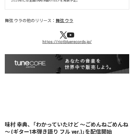
2025年には全曲作詞作曲の1stEPを発表予定。
舞弦 ウラ
の他のリリース：
舞弦 ウラ
https://riotbluerecords.jp/
味村 幸典、「わかっていたけど ～ごめんねごめんね
～ (ギター1本弾き語り フル ver.)」を配信開始