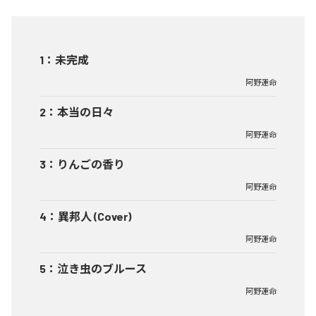
1
：
未完成
阿野運命
2
：
本当の日々
阿野運命
3
：
りんごの香り
阿野運命
4
：
異邦人 (Cover)
阿野運命
5
：
泣き虫のブルース
阿野運命