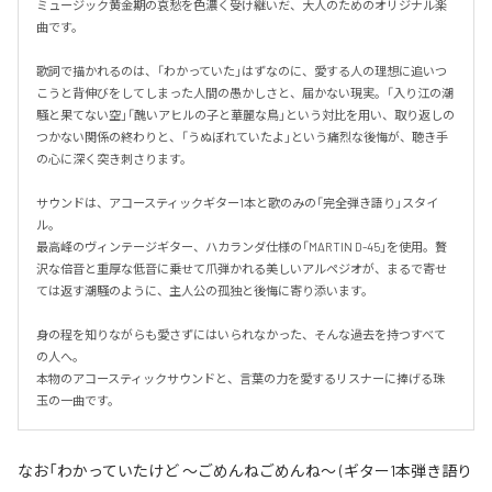
ミュージック黄金期の哀愁を色濃く受け継いだ、大人のためのオリジナル楽
曲です。

歌詞で描かれるのは、「わかっていた」はずなのに、愛する人の理想に追いつ
こうと背伸びをしてしまった人間の愚かしさと、届かない現実。「入り江の潮
騒と果てない空」「醜いアヒルの子と華麗な鳥」という対比を用い、取り返しの
つかない関係の終わりと、「うぬぼれていたよ」という痛烈な後悔が、聴き手
の心に深く突き刺さります。

サウンドは、アコースティックギター1本と歌のみの「完全弾き語り」スタイ
ル。

最高峰のヴィンテージギター、ハカランダ仕様の「MARTIN D-45」を使用。贅
沢な倍音と重厚な低音に乗せて爪弾かれる美しいアルペジオが、まるで寄せ
ては返す潮騒のように、主人公の孤独と後悔に寄り添います。

身の程を知りながらも愛さずにはいられなかった、そんな過去を持つすべて
の人へ。

本物のアコースティックサウンドと、言葉の力を愛するリスナーに捧げる珠
玉の一曲です。
なお「
わかっていたけど ～ごめんねごめんね～ (ギター1本弾き語り