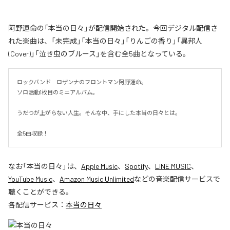
阿野運命の「本当の日々」が配信開始された。今回デジタル配信さ
れた楽曲は、「未完成」「本当の日々」「りんごの香り」「異邦人
(Cover)」「泣き虫のブルース」を含む全5曲となっている。
ロックバンド　ロザンナのフロントマン阿野運命。

ソロ活動1枚目のミニアルバム。

うだつが上がらない人生。そんな中、手にした本当の日々とは。

全5曲収録！
なお「
本当の日々
」は、
Apple Music
、
Spotify
、
LINE MUSIC
、
YouTube Music
、
Amazon Music Unlimited
などの音楽配信サービスで
聴くことができる。
各配信サービス：
本当の日々