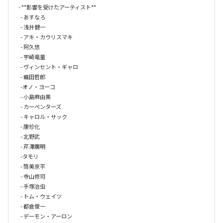
- **影響を受けたアーティスト**

  - あすなろ

  - 浅井健一

  - アキ・カウリスマキ

  - 阿久悠

  - 宇崎竜童

  - ヴィンセント・ギャロ

  - 織田哲郎

  -オノ・ヨーコ

  - 小島麻由美

  - カーペンターズ

  - キャロル・サック

  - 康珍化

  - 北野武

  - 芹澤廣明

  -タモリ

  - 筒美京平

  - 寺山修司

  - 手塚治虫

  - トム・ウェイツ

  - 都倉俊一

  - デーモン・アーロン
