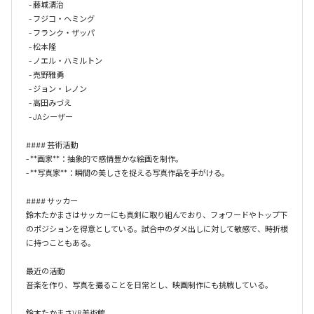
  - 藤城清治

  - フジコ・ヘミング

  - フランク・ザッパ

  - 松本隆

  - ノエル・ハミルトン

  - 売野雅勇

  - ジョン・レノン

  - 高田みづえ

  - JAシーザー

#### 芸術活動

- **画家**：抽象的で感情豊かな絵画を制作。

- **写真家**：瞬間の美しさを捉える写真作品を手がける。

#### サッカー

鈴木たかまさはサッカーにも真剣に取り組んでおり、フォワードやトップ下
のポジションを得意としている。試合中のダメ出しに対して敏感で、時折根
に持つこともある。

最近の活動

音楽を作り、写真を撮ることを日常とし、映画制作にも挑戦している。

鈴木たかまさVR美術館
