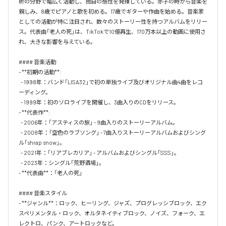
析の分野で幅広く活動し、独自の感性を発揮している。赤子の時から音楽を
親しみ、8歳でピアノと歌を初める。17歳でギターや作曲を始める。音楽家
としての活動が特に注目され、数々のストーリー性を持つアルバムをリリー
ス。代表曲「老人の死」は、TikTokで10億再生、170万本以上の動画に使用さ
れ、大きな影響を与えている。

#### 音楽活動

- **初期の活動**:

  - 1998年：バンド「LISA32」で初の単独ライブ及びオリジナル曲4曲をレコ
ーディング。

  - 1999年：初のソロライブを開催し、3曲入りのCDをリリース。

- **代表作**:

  - 2006年：「アスティスの旅」 - 9曲入りのストーリーアルバム。

  - 2008年：「空色のラブソング」 - 7曲入りストーリーアルバムおよびシング
ル「shrap snow」。

  - 2021年：「リアブレカリア」 - アルバムおよびシングル「SSS」。

  - 2023年：シングル「荒野酒場」。

- **代表曲**：「老人の死」 

#### 音楽スタイル

- **ジャンル**：ロック、ヒーリング、ジャズ、プログレッシブロック、エク
スペリメンタル・ロック、オルタネイティブロック、ノイズ、フォーク、エ
レクトロ、パンク、アートロックなど。
